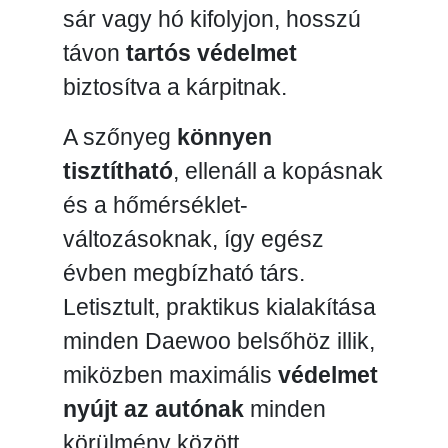
sár vagy hó kifolyjon, hosszú
távon
tartós védelmet
biztosítva a kárpitnak.
A szőnyeg
könnyen
tisztítható
, ellenáll a kopásnak
és a hőmérséklet-
változásoknak, így egész
évben megbízható társ.
Letisztult, praktikus kialakítása
minden Daewoo belsőhöz illik,
miközben maximális
védelmet
nyújt az autónak
minden
körülmény között.