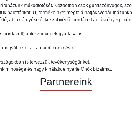
áruházunk működtetését. Kezdetben csak gumiszőnyegek, szöve
tettük palettánkat. Új termékeinket megtalálhatják webáruházu
védő, ablak árnyékoló, küszöbvédő, bordázott autószőnyeg, mére
s bordázott) autószőnyegek gyártását is.
megváltozott a carcarpit.com névre.
országokban is tervezzük tevékenységünket.
k minősége és nagy kínálata elnyerte Önök bizalmát.
Partnereink