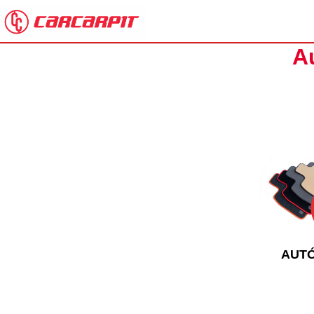
A
AUT