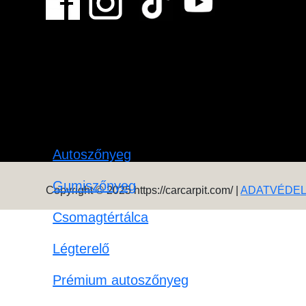
Autoszőnyeg
Gumiszőnyeg
Copyright © 2025 https://carcarpit.com/ |
ADATVÉDE
Csomagtértálca
Légterelő
Prémium autoszőnyeg