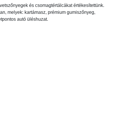
tszőnyegek és csomagtértálcákat értékesítettünk.
nkban, melyek: kartámasz, prémium gumiszőnyeg,
tpontos autó üléshuzat.