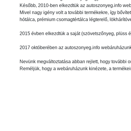
Később, 2010-ben elkezdtük az autoszonyeg.info web
Mivel nagy igény volt a további termékekre, így bőví
hótálca, prémium csomagtértálca légterelő, lökhárító
2015 évben elkezdtük a saját (szövetszőnyeg, plüss é
2017 októberében az autoszonyeg.info webáruházunk 
Nevünk megváltoztatása abban rejlett, hogy további 
Reméljük, hogy a webáruházunk kinézete, a termékein