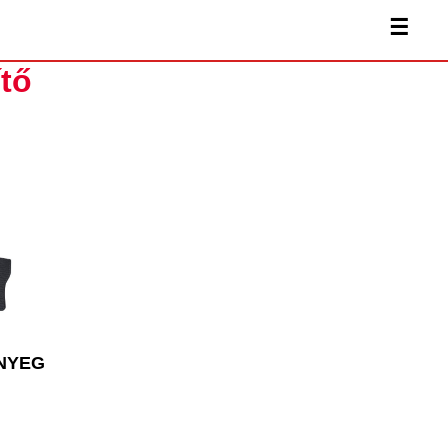
☰
tő
NYEG