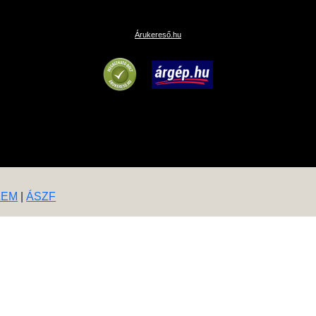
Árukereső.hu
LEM
|
ÁSZF