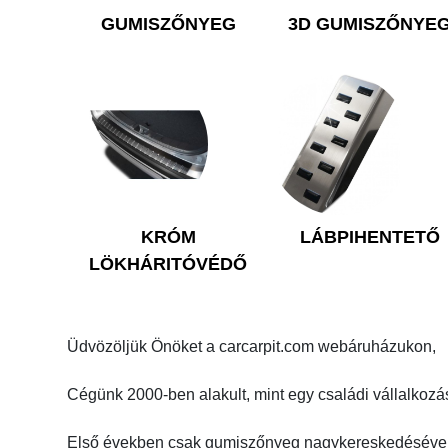
GUMISZŐNYEG
3D GUMISZŐNYE
KRÓM
LÁBPIHENTETŐ
LÖKHÁRITÓVÉDŐ
Üdvözöljük Önöket a carcarpit.com webáruházukon,
Cégünk 2000-ben alakult, mint egy családi vállalkozá
Első években csak gumiszőnyeg nagykereskedésével 