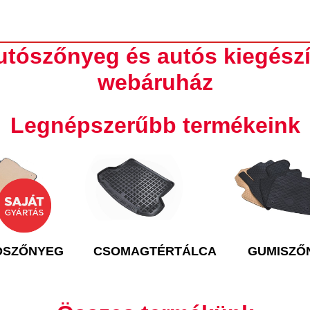
utószőnyeg és autós kiegészí
webáruház
Legnépszerűbb termékeink
ÓSZŐNYEG
CSOMAGTÉRTÁLCA
GUMISZŐ