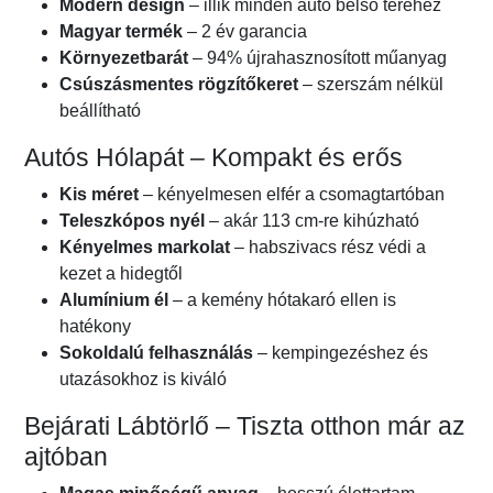
Modern design
– illik minden autó belső teréhez
Magyar termék
– 2 év garancia
Környezetbarát
– 94% újrahasznosított műanyag
Csúszásmentes rögzítőkeret
– szerszám nélkül
beállítható
Autós Hólapát – Kompakt és erős
Kis méret
– kényelmesen elfér a csomagtartóban
Teleszkópos nyél
– akár 113 cm-re kihúzható
Kényelmes markolat
– habszivacs rész védi a
kezet a hidegtől
Alumínium él
– a kemény hótakaró ellen is
hatékony
Sokoldalú felhasználás
– kempingezéshez és
utazásokhoz is kiváló
Bejárati Lábtörlő – Tiszta otthon már az
ajtóban