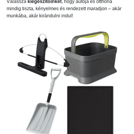
Válassza
kiegészítőinket
, hogy autója és otthona
mindig tiszta, kényelmes és rendezett maradjon – akár
munkába, akár kirándulni indul!