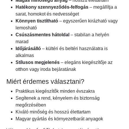
Magas minőségű anyag
– hosszú élettartam
Hatékony szennyeződés-felfogás
– megállítja a
sarat, homokot és nedvességet
Könnyen tisztítható
– egyszerűen kirázható vagy
lemosható
Csúszásmentes hátoldal
– stabilan a helyén
marad
Időjárásálló
– kültéri és beltéri használatra is
alkalmas
Stílusos megjelenés
– elegáns kiegészítője az
otthon vagy iroda bejáratának
Miért érdemes választani?
Praktikus kiegészítők minden évszakra
Segítenek a rend, kényelem és biztonság
megőrzésében
Kiváló minőség és hosszú élettartam
Magyar gyártás és környezetbarát anyagok