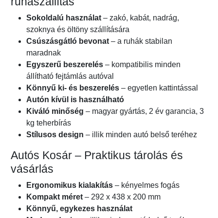
ruhaszállítás
Sokoldalú használat
– zakó, kabát, nadrág,
szoknya és öltöny szállítására
Csúszásgátló bevonat
– a ruhák stabilan
maradnak
Egyszerű beszerelés
– kompatibilis minden
állítható fejtámlás autóval
Könnyű ki- és beszerelés
– egyetlen kattintással
Autón kívül is használható
Kiváló minőség
– magyar gyártás, 2 év garancia, 3
kg teherbírás
Stílusos design
– illik minden autó belső teréhez
Autós Kosár – Praktikus tárolás és
vásárlás
Ergonomikus kialakítás
– kényelmes fogás
Kompakt méret
– 292 x 438 x 200 mm
Könnyű, egykezes használat