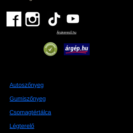
Árukereső.hu
Autoszőnyeg
Gumiszőnyeg
Csomagtértálca
Légterelő