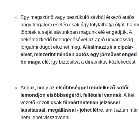
Egy megszűnő vagy beszűkülő sávból érkező autós
nagy forgalom esetén csak úgy folytathatja útját, ha m
többiek a saját sávunkban magunk elé engedjük. A
bekéredzkedő beengedésével az apró udvariasság
forgalmi dugót előzhet meg.
Alkalmazzuk a cipzár-
elvet, miszerint minden autós egy járművet enged
be maga elé,
így biztosítva a dinamikus közlekedést.
Annak, hogy az
elsőbbséggel rendelkező sofőr
lemondjon elsőbbségéről, feltételei vannak
. A két
vezető között
csak félreérthetetlen jelzéssel –
lassítással, megállással - jöhet létre
, amit aztán már
nem lehet visszavonni.