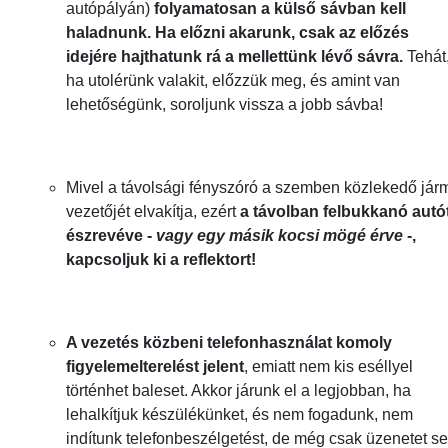
autópályán)
folyamatosan a külső sávban kell
haladnunk. Ha előzni akarunk, csak az előzés
idejére hajthatunk rá a mellettünk lévő sávra.
Tehát
ha utolérünk valakit, előzzük meg, és amint van
lehetőségünk, soroljunk vissza a jobb sávba!
Mivel a távolsági fényszóró a szemben közlekedő jár
vezetőjét elvakítja, ezért
a távolban felbukkanó autó
észrevéve -
vagy egy másik kocsi mögé érve
-,
kapcsoljuk ki a reflektort!
A vezetés közbeni telefonhasználat komoly
figyelemelterelést jelent
, emiatt nem kis eséllyel
történhet baleset. Akkor járunk el a legjobban, ha
lehalkítjuk készülékünket, és nem fogadunk, nem
indítunk telefonbeszélgetést, de még csak üzenetet s