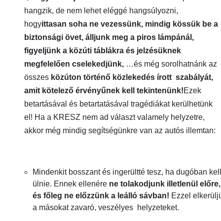
hangzik, de nem lehet eléggé hangsúlyozni,
hogy
ittasan soha ne vezessünk, mindig kössük be a
biztonsági övet, álljunk meg a piros lámpánál,
figyeljünk a közúti táblákra és jelzésüknek
megfelelően cselekedjünk,
…és még sorolhatnánk az
összes
közúton történő közlekedés írott szabályát,
amit kötelező érvényűnek kell tekintenünk!
Ezek
betartásával és betartatásával tragédiákat kerülhetünk
el! Ha a KRESZ nem ad választ valamely helyzetre,
akkor még mindig segítségünkre van az autós illemtan:
Mindenkit bosszant és ingerültté tesz, ha dugóban kel
ülnie. Ennek ellenére
ne tolakodjunk illetlenül előre,
és főleg ne előzzünk a leálló sávban!
Ezzel elkerülj
a másokat zavaró, veszélyes helyzeteket.