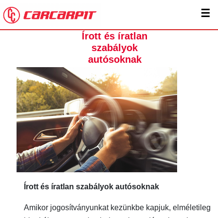
☰
Írott és íratlan
szabályok
autósoknak
Írott és íratlan szabályok autósoknak
Amikor jogosítványunkat kezünkbe kapjuk, elméletileg