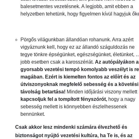
balesetmentes vezetésnek. A legjobb, amit ebben a
helyzetben tehetünk, hogy figyelmen kívül hagyjuk őke
Pörgős világunkban állandóan rohanunk. Arra azért
vigyáznunk kell, hogy ez az állandó száguldozás ne
tegye tönkre épségünket, egészségünket, életünket, 
jobb esetben csak a karosszériát.
Az autópályákon a
gyorsabb vezetési tempó komolyabb veszélyt is re
magában. Ezért is kiemelten fontos az előírt és az
útviszonyoknak megfelelő sebesség és a követési
távolság betartása!
Minden időjárási viszony mellett
kapcsoljuk fel a tompított fényszórót,
hogy a nagy
sebesség mellett is könnyebben észlelhessenek
bennünket.
Csak akkor lesz mindenki számára élvezhető és
biztonságot nyújtó vezetési kultúra, ha Te is, és az