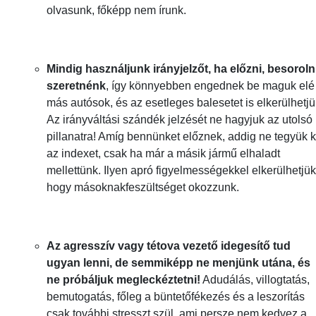
olvasunk, főképp nem írunk.
Mindig használjunk irányjelzőt, ha előzni, besoroln
szeretnénk
, így könnyebben engednek be maguk elé
más autósok, és az esetleges balesetet is elkerülhetjü
Az irányváltási szándék jelzését ne hagyjuk az utolsó
pillanatra! Amíg bennünket előznek, addig ne tegyük k
az indexet, csak ha már a másik jármű elhaladt
mellettünk. Ilyen apró figyelmességekkel elkerülhetjük
hogy másoknakfeszültséget okozzunk.
Az agresszív vagy tétova vezető idegesítő tud
ugyan lenni, de semmiképp ne menjünk utána, és
ne próbáljuk megleckéztetni!
Adudálás, villogtatás,
bemutogatás, főleg a büntetőfékezés és a leszorítás
csak további stresszt szül, ami persze nem kedvez a