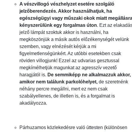
A vészvillogó vészhelyzet esetére szolgáló
jelzőberendezés. Akkor használhatjuk, ha
egészségügyi vagy műszaki okok miatt megállásr
kényszerülünk egy forgalmas úton
. Ezt az elakadás
jelző lámpát szoktuk akkor is használni, ha
megköszönjük a másik autós előzékenységét velünk
szemben, vagy elnézését kérjük a mi
figyelmetlenségünkért. Az utóbbi esetekben csak
röviden villogjunk! Ezzel az udvarias gesztussal
megkímélhetjük magunkat az agresszív vezető
haragjától is.
De semmiképp ne alkalmazzuk akkor,
amikor nem találunk parkolóhelyet,
de szeretnénk
néhány percre megállni, mert ez nem csak
szabályellenes, de illetlen is, és a forgalmat is
akadályozza.
Párhuzamos közlekedésre való úttesten (különösen