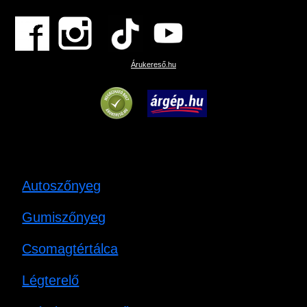
Árukereső.hu
Autoszőnyeg
Gumiszőnyeg
Csomagtértálca
Légterelő