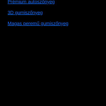
Prémium autoszőnyeg
3D gumiszőnyeg
Magas peremű gumiszőnyeg