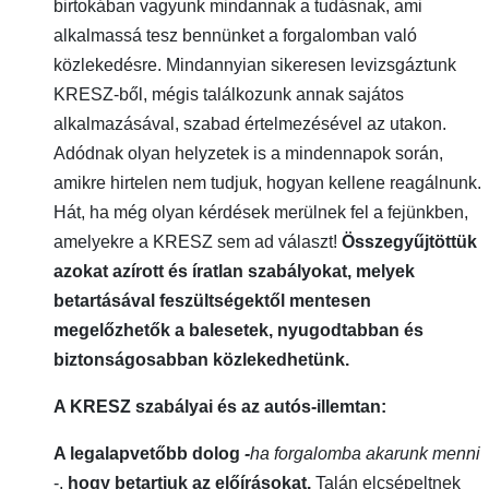
birtokában vagyunk mindannak a tudásnak, ami
alkalmassá tesz bennünket a forgalomban való
közlekedésre. Mindannyian sikeresen levizsgáztunk
KRESZ-ből, mégis találkozunk annak sajátos
alkalmazásával, szabad értelmezésével az utakon.
Adódnak olyan helyzetek is a mindennapok során,
amikre hirtelen nem tudjuk, hogyan kellene reagálnunk.
Hát, ha még olyan kérdések merülnek fel a fejünkben,
amelyekre a KRESZ sem ad választ!
Összegyűjtöttük
azokat azírott és íratlan szabályokat, melyek
betartásával feszültségektől mentesen
megelőzhetők a balesetek, nyugodtabban és
biztonságosabban közlekedhetünk.
A KRESZ szabályai és az autós-illemtan:
A legalapvetőbb dolog
-
ha forgalomba akarunk menni
-,
hogy betartjuk az előírásokat.
Talán elcsépeltnek