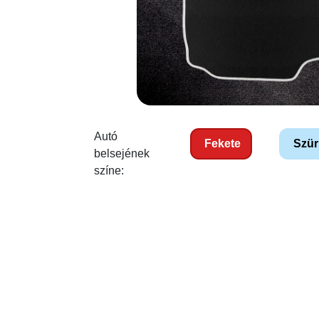
Autó
Fekete
Szür
belsejének
színe: