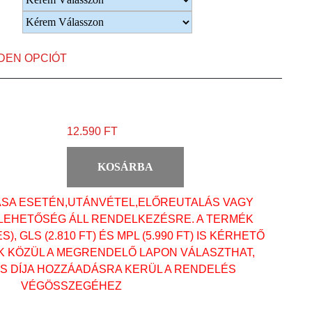
NDEN OPCIÓT
12.590 FT
KOSÁRBA
ÁSA ESETÉN,UTÁNVÉTEL,ELŐREUTALÁS VAGY
 LEHETŐSÉG ÁLL RENDELKEZÉSRE. A TERMÉK
, GLS (2.810 FT) ÉS MPL (5.990 FT) IS KÉRHETŐ
OK KÖZÜL A MEGRENDELŐ LAPON VÁLASZTHAT,
ÁS DÍJA HOZZÁADÁSRA KERÜL A RENDELÉS
VÉGÖSSZEGÉHEZ