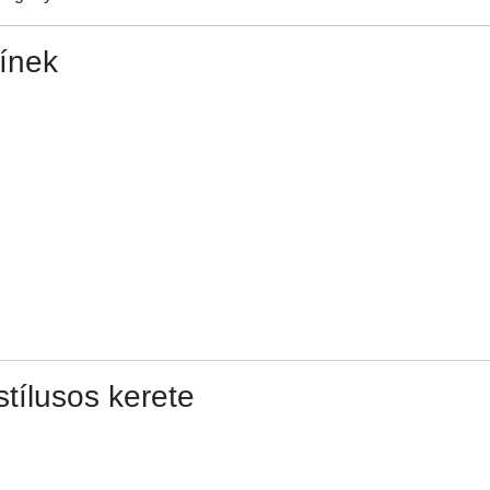
ínek
tílusos kerete