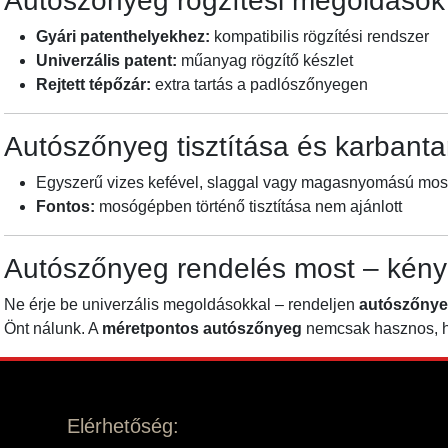
Autószőnyeg rögzítési megoldások
Gyári patenthelyekhez:
kompatibilis rögzítési rendszer
Univerzális patent:
műanyag rögzítő készlet
Rejtett tépőzár:
extra tartás a padlószőnyegen
Autószőnyeg tisztítása és karbanta
Egyszerű vizes kefével, slaggal vagy magasnyomású mosóva
Fontos:
mosógépben történő tisztítása nem ajánlott
Autószőnyeg rendelés most – kény
Ne érje be univerzális megoldásokkal – rendeljen
autószőnye
Önt nálunk. A
méretpontos autószőnyeg
nemcsak hasznos, ha
Elérhetőség: