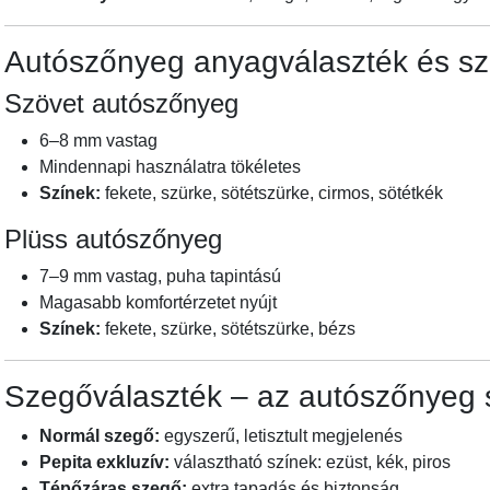
Autószőnyeg anyagválaszték és sz
Szövet autószőnyeg
6–8 mm vastag
Mindennapi használatra tökéletes
Színek:
fekete, szürke, sötétszürke, cirmos, sötétkék
Plüss autószőnyeg
7–9 mm vastag, puha tapintású
Magasabb komfortérzetet nyújt
Színek:
fekete, szürke, sötétszürke, bézs
Szegőválaszték – az autószőnyeg s
Normál szegő:
egyszerű, letisztult megjelenés
Pepita exkluzív:
választható színek: ezüst, kék, piros
Tépőzáras szegő:
extra tapadás és biztonság