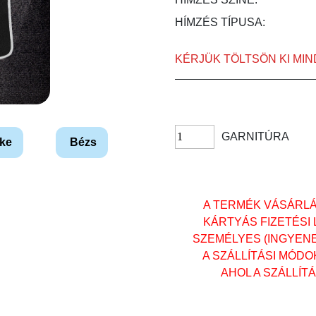
HÍMZÉS TÍPUSA:
KÉRJÜK TÖLTSÖN KI MI
GARNITÚRA
ke
Bézs
A TERMÉK VÁSÁRL
KÁRTYÁS FIZETÉSI
SZEMÉLYES (INGYENES)
A SZÁLLÍTÁSI MÓD
AHOL A SZÁLLÍT