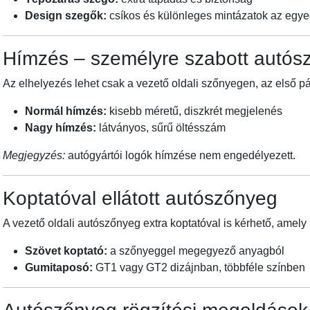
Design szegők:
csíkos és különleges mintázatok az egy
Hímzés – személyre szabott autósz
Az elhelyezés lehet csak a vezető oldali szőnyegen, az első
Normál hímzés:
kisebb méretű, diszkrét megjelenés
Nagy hímzés:
látványos, sűrű öltésszám
Megjegyzés:
autógyártói logók hímzése nem engedélyezett.
Koptatóval ellátott autószőnyeg
A vezető oldali autószőnyeg extra koptatóval is kérhető, amel
Szövet koptató:
a szőnyeggel megegyező anyagból
Gumitaposó:
GT1 vagy GT2 dizájnban, többféle színben