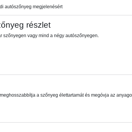
edi autószőnyeg megjelenésért
őnyeg részlet
 pár szőnyegen vagy mind a négy autószőnyegen.
y meghosszabbítja a szőnyeg élettartamát és megóvja az anyagot