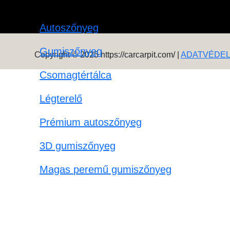
Autoszőnyeg
Gumiszőnyeg
Copyright © 2025 https://carcarpit.com/ |
ADATVÉDE
Csomagtértálca
Légterelő
Prémium autoszőnyeg
3D gumiszőnyeg
Magas peremű gumiszőnyeg