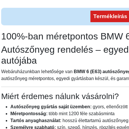
Termékleírás
100%-ban méretpontos BMW 
Autószőnyeg rendelés – egyedi
autójába
Webáruházunkban lehetősége van
BMW 6 (E63) autószőnye
autószőnyeg méretpontos, egyedi gyártásban készül, és garant
Miért érdemes nálunk vásárolni?
Autószőnyeg gyártás saját üzemben:
gyors, ellenőrzött 
Méretpontosság:
több mint 1200 féle szabásminta
Tartós anyaghasználat:
hosszú élettartamú autószőnyeg
Személyre szabható:
szín, szegő, hímzés, rögzítés egyén