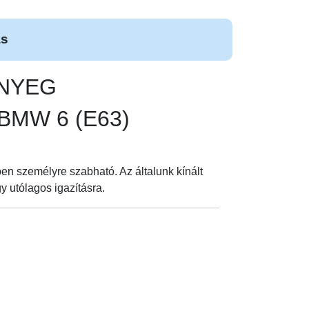
ás
ŐNYEG
s BMW 6 (E63)
n személyre szabható. Az általunk kínált
 utólagos igazításra.