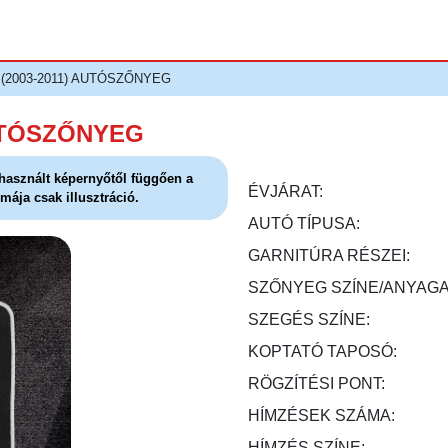
 (2003-2011) AUTÓSZŐNYEG
AUTÓSZŐNYEG
l használt képernyőtől függően a
ÉVJÁRAT:
mája csak illusztráció.
AUTÓ TÍPUSA:
GARNITÚRA RÉSZEI:
SZŐNYEG SZÍNE/ANYAGA
SZEGÉS SZÍNE:
KOPTATÓ TAPOSÓ:
RÖGZÍTÉSI PONT:
HÍMZÉSEK SZÁMA:
HÍMZÉS SZÍNE: