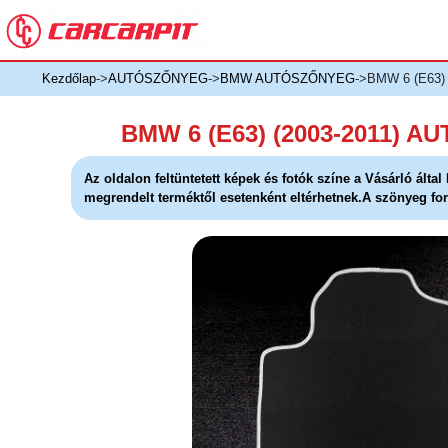
Kezdőlap
->
AUTÓSZŐNYEG
->
BMW AUTÓSZŐNYEG
->BMW 6 (E63)
BMW 6 (E63) (2003-2011) 
Az oldalon feltüntetett képek és fotók színe a Vásárló álta
megrendelt terméktől esetenként eltérhetnek.A szönyeg for