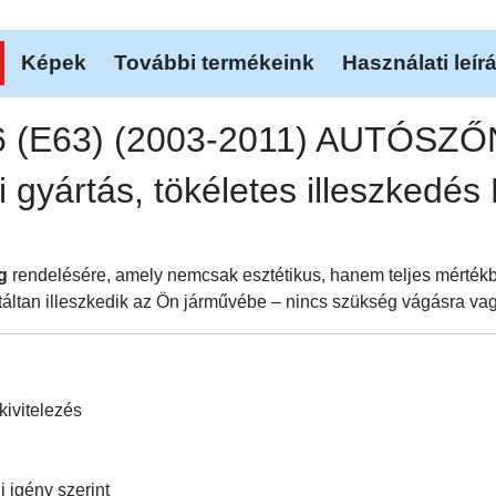
Képek
További termékeink
Használati leír
6 (E63) (2003-2011) AUTÓSZ
 gyártás, tökéletes illeszkedé
g
rendelésére, amely nemcsak esztétikus, hanem teljes mértékbe
áltan illeszkedik az Ön járművébe – nincs szükség vágásra vagy
kivitelezés
i igény szerint