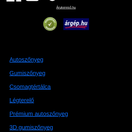
Árukereső.hu
Autoszőnyeg
Gumiszőnyeg
Csomagtértálca
Légterelő
Prémium autoszőnyeg
3D gumiszőnyeg