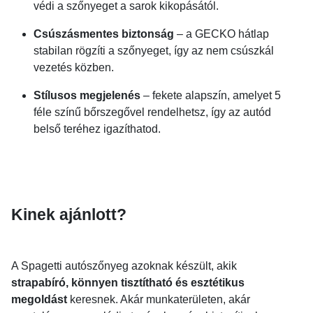
védi a szőnyeget a sarok kikopásától.
Csúszásmentes biztonság
– a GECKO hátlap
stabilan rögzíti a szőnyeget, így az nem csúszkál
vezetés közben.
Stílusos megjelenés
– fekete alapszín, amelyet 5
féle színű bőrszegővel rendelhetsz, így az autód
belső teréhez igazíthatod.
Kinek ajánlott?
A Spagetti autószőnyeg azoknak készült, akik
strapabíró, könnyen tisztítható és esztétikus
megoldást
keresnek. Akár munkaterületen, akár