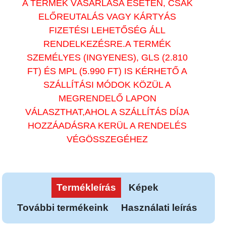
A TERMÉK VÁSÁRLÁSA ESETÉN, CSAK
ELŐREUTALÁS VAGY KÁRTYÁS
FIZETÉSI LEHETŐSÉG ÁLL
RENDELKEZÉSRE.A TERMÉK
SZEMÉLYES (INGYENES), GLS (2.810
FT) ÉS MPL (5.990 FT) IS KÉRHETŐ A
SZÁLLÍTÁSI MÓDOK KÖZÜL A
MEGRENDELŐ LAPON
VÁLASZTHAT,AHOL A SZÁLLÍTÁS DÍJA
HOZZÁADÁSRA KERÜL A RENDELÉS
VÉGÖSSZEGÉHEZ
Termékleírás
Képek
További termékeink
Használati leírás