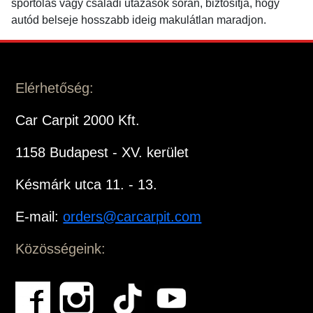
sportolás vagy családi utazások során, biztosítja, hogy
autód belseje hosszabb ideig makulátlan maradjon.
Elérhetőség:
Car Carpit 2000 Kft.
1158 Budapest - XV. kerület
Késmárk utca 11. - 13.
E-mail:
orders@carcarpit.com
Közösségeink: