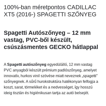
100%-ban méretpontos CADILLAC
XT5 (2016-) SPAGETTI SZŐNYEG
Spagetti Autószőnyeg – 12 mm
vastag, PVC-ből készült,
csúszásmentes GECKO hátlappal
A
Spagetti autószőnyeg
egyedülálló, 12 mm vastag
PVC anyagból készült prémium padlószőnyeg, amelyet
innovatív, hurkos vinil szövése miatt neveznek „spagetti”
szőnyegnek. A sűrű hurokstruktúra hatékonyan felfogja a
koszt, sarat, törmeléket és a nedvességet, így hosszú
ideig tisztán és higiénikusan tartja az autó belsejét.