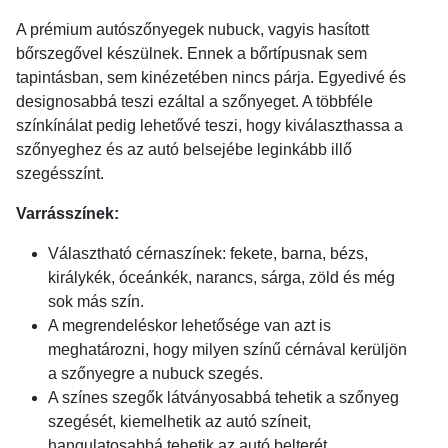
A prémium autószőnyegek nubuck, vagyis hasított
bőrszegővel készülnek. Ennek a bőrtípusnak sem
tapintásban, sem kinézetében nincs párja. Egyedivé és
designosabbá teszi ezáltal a szőnyeget. A többféle
színkínálat pedig lehetővé teszi, hogy kiválaszthassa a
szőnyeghez és az autó belsejébe leginkább illő
szegésszínt.
Varrásszínek:
Választható cérnaszínek: fekete, barna, bézs,
királykék, óceánkék, narancs, sárga, zöld és még
sok más szín.
A megrendeléskor lehetősége van azt is
meghatározni, hogy milyen színű cérnával kerüljön
a szőnyegre a nubuck szegés.
A színes szegők látványosabbá tehetik a szőnyeg
szegését, kiemelhetik az autó színeit,
hangulatosabbá tehetik az autó belterét.