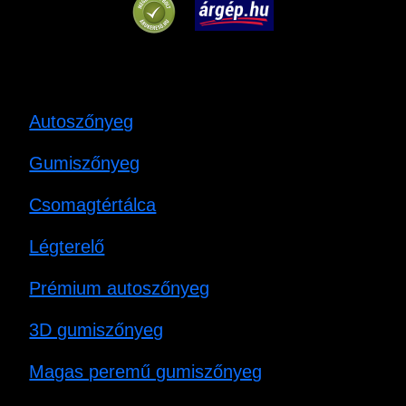
Autoszőnyeg
Gumiszőnyeg
Csomagtértálca
Légterelő
Prémium autoszőnyeg
3D gumiszőnyeg
Magas peremű gumiszőnyeg