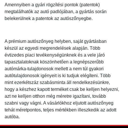
Amennyiben a gyári rögzítési pontok (patentok)
megtalálhatók az autó padlójában, a gyártás során
belekerülnek a patentok az autószőnyegbe.
A prémium autószőnyeg helyben, saját gyártásban
készül az egyedi megrendelések alapján. Több
évtizedes piaci tevékenységünknek és a vele járó
tapasztalatoknak köszönhetően a legnépszerűbb
autómárka-tulajdonosok mellett a nem túl gyakori
autótulajdonosok igényeit is ki tudjuk elégíteni. Több
mint ezerkétszáz szabásminta áll rendelkezésünkre,
hogy a készhez kapott terméket csak be kelljen helyezni,
azt ne kelljen otthon még méretre igazítani, tovább
szabni vagy vágni. A vásárlókhoz eljutott autószőnyeg
tehát méretpontos, teljes mértékben illeszkedik az adott
autóba.