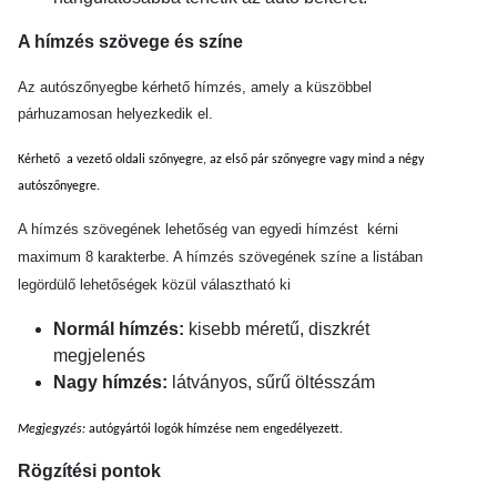
A hímzés szövege és színe
Az autószőnyegbe kérhető hímzés, amely a küszöbbel
párhuzamosan helyezkedik el.
Kérhető a vezető oldali szőnyegre, az első pár szőnyegre vagy mind a négy
autószőnyegre.
A hímzés szövegének lehetőség van egyedi hímzést kérni
maximum 8 karakterbe. A hímzés szövegének színe a listában
legördülő lehetőségek közül választható ki
Normál hímzés:
kisebb méretű, diszkrét
megjelenés
Nagy hímzés:
látványos, sűrű öltésszám
Megjegyzés:
autógyártói logók hímzése nem engedélyezett.
Rögzítési pontok