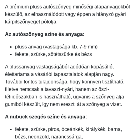
A prémium plüss autószőnyeg minőségi alapanyagokból
készülő, az elhasználódott vagy éppen a hiányzó gyári
kárpitszőnyeget pótolja.
Az autószőnyeg színe és anyaga:
plüss anyag (vastagsága kb. 7-9 mm)
fekete, szürke, sötétszürke és bézs
A plüssanyag vastagságából adódóan kopásálló,
élettartama a vásárlói tapasztalatok alapján nagy.
További fontos tulajdonsága, hogy könnyen tisztítható,
illetve nemcsak a tavaszi-nyári, hanem az őszi-
téliidőszakban is használható, ugyanis a szőnyeg alja
gumiból készült, így nem ereszti át a szőnyeg a vizet.
A nubuck szegés színe és anyaga:
fekete, szürke, piros, óceánkék, királykék, barna,
bézs, neonzöld, narancssárga,