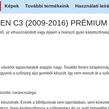
Képek
További termékeink
Használati leír
ROEN C3 (2009-2016) PRÉMI
, az elhasználódott vagy éppen a hiányzó gyári kárpitszőnyege
ásárlói tapasztalatok alapján nagy. További fontos tulajdonsága
gyanis a szőnyeg alja gumiból készült, így nem ereszti át a sző
eonzöld, narancssárga,
 készülnek. Ennek a bőrtípusnak sem tapintásban, sem kinéze
vé teszi, hogy kiválaszthassa a szőnyeghez és az autó belsejébe 