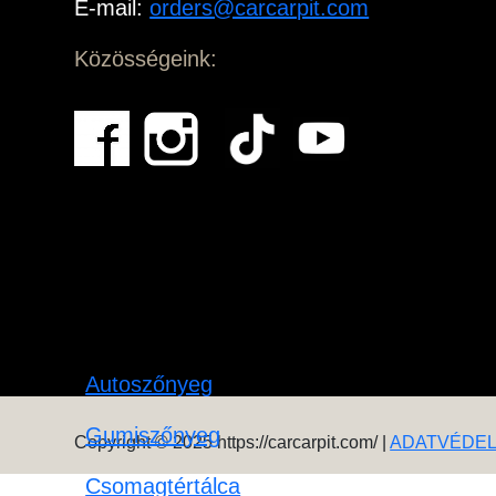
E-mail:
orders@carcarpit.com
Közösségeink:
Autoszőnyeg
Gumiszőnyeg
Copyright © 2025 https://carcarpit.com/ |
ADATVÉDE
Csomagtértálca