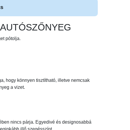
ás
UM AUTÓSZŐNYEG
t pótolja.
, hogy könnyen tisztítható, illetve nemcsak
nyeg a vizet.
tében nincs párja. Egyedivé és designosabbá
leginkább illő szegésszínt.