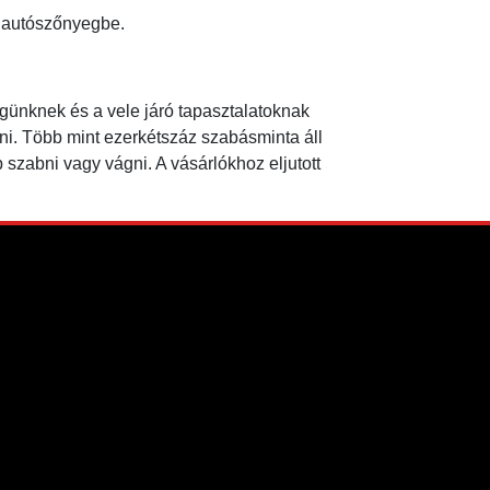
z autószőnyegbe.
günknek és a vele járó tapasztalatoknak
eni. Több mint ezerkétszáz szabásminta áll
 szabni vagy vágni. A vásárlókhoz eljutott