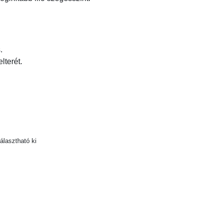
.
lterét.
lasztható ki