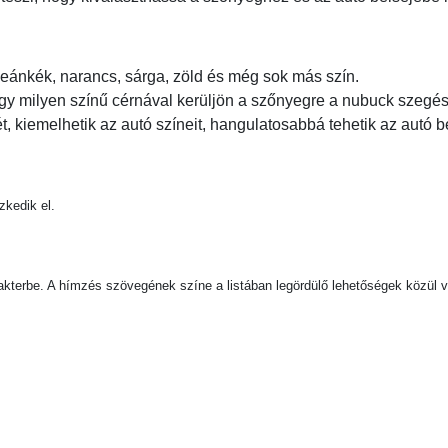
óceánkék, narancs, sárga, zöld és még sok más szín.
gy milyen színű cérnával kerüljön a szőnyegre a nubuck szegés
 kiemelhetik az autó színeit, hangulatosabbá tehetik az autó be
kedik el.
erbe. A hímzés szövegének színe a listában legördülő lehetőségek közül vá