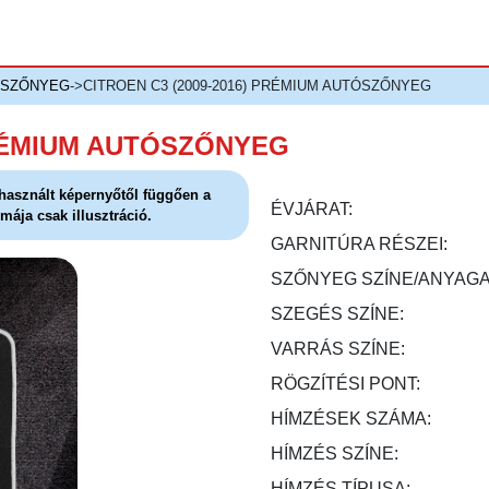
ÓSZŐNYEG
->CITROEN C3 (2009-2016) PRÉMIUM AUTÓSZŐNYEG
PRÉMIUM AUTÓSZŐNYEG
l használt képernyőtől függően a
ÉVJÁRAT:
mája csak illusztráció.
GARNITÚRA RÉSZEI:
SZŐNYEG SZÍNE/ANYAGA
SZEGÉS SZÍNE:
VARRÁS SZÍNE:
RÖGZÍTÉSI PONT:
HÍMZÉSEK SZÁMA:
HÍMZÉS SZÍNE:
HÍMZÉS TÍPUSA: