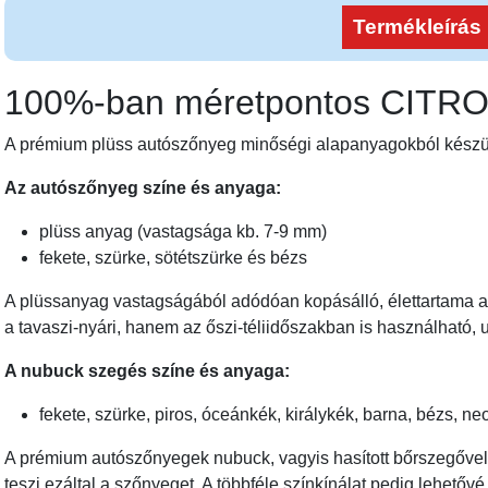
Termékleírás
100%-ban méretpontos CIT
A prémium plüss autószőnyeg minőségi alapanyagokból készülő
Az autószőnyeg színe és anyaga:
plüss anyag (vastagsága kb. 7-9 mm)
fekete, szürke, sötétszürke és bézs
A plüssanyag vastagságából adódóan kopásálló, élettartama a v
a tavaszi-nyári, hanem az őszi-téliidőszakban is használható, u
A nubuck szegés színe és anyaga:
fekete, szürke, piros, óceánkék, királykék, barna, bézs, n
A prémium autószőnyegek nubuck, vagyis hasított bőrszegővel
teszi ezáltal a szőnyeget. A többféle színkínálat pedig lehető