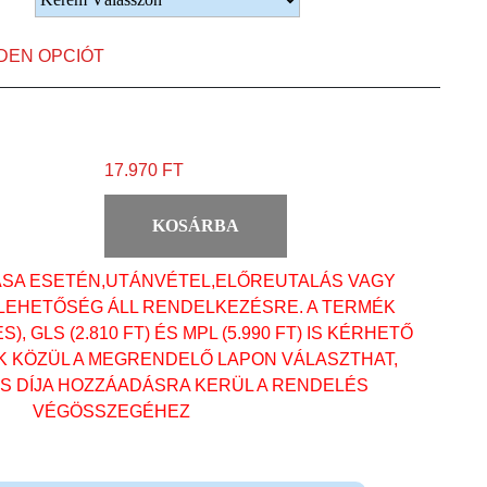
NDEN OPCIÓT
17.970 FT
KOSÁRBA
ÁSA ESETÉN,UTÁNVÉTEL,ELŐREUTALÁS VAGY
 LEHETŐSÉG ÁLL RENDELKEZÉSRE. A TERMÉK
, GLS (2.810 FT) ÉS MPL (5.990 FT) IS KÉRHETŐ
OK KÖZÜL A MEGRENDELŐ LAPON VÁLASZTHAT,
ÁS DÍJA HOZZÁADÁSRA KERÜL A RENDELÉS
VÉGÖSSZEGÉHEZ