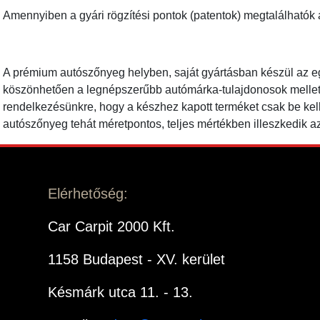
Amennyiben a gyári rögzítési pontok (patentok) megtalálhatók
A prémium autószőnyeg helyben, saját gyártásban készül az e
köszönhetően a legnépszerűbb autómárka-tulajdonosok mellett a
rendelkezésünkre, hogy a készhez kapott terméket csak be kellj
autószőnyeg tehát méretpontos, teljes mértékben illeszkedik az
Elérhetőség:
Car Carpit 2000 Kft.
1158 Budapest - XV. kerület
Késmárk utca 11. - 13.