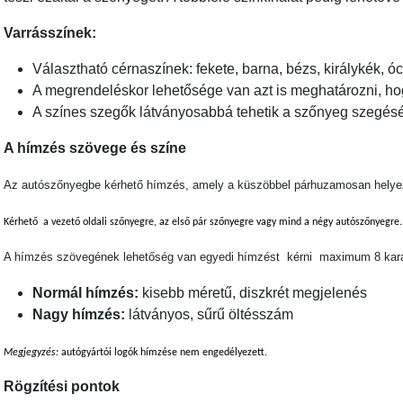
Varrásszínek:
Választható cérnaszínek: fekete, barna, bézs, királykék, 
A megrendeléskor lehetősége van azt is meghatározni, ho
A színes szegők látványosabbá tehetik a szőnyeg szegését,
A hímzés szövege és színe
Az autószőnyegbe kérhető hímzés, amely a küszöbbel párhuzamosan helyez
Kérhető a vezető oldali szőnyegre, az első pár szőnyegre vagy mind a négy autószőnyegre.
A hímzés szövegének lehetőség van egyedi hímzést kérni maximum 8 karakt
Normál hímzés:
kisebb méretű, diszkrét megjelenés
Nagy hímzés:
látványos, sűrű öltésszám
Megjegyzés:
autógyártói logók hímzése nem engedélyezett.
Rögzítési pontok