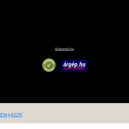
Árukereső.hu
LEM
|
ÁSZF