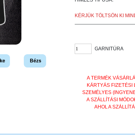
KÉRJÜK TÖLTSÖN KI MI
GARNITÚRA
ke
Bézs
A TERMÉK VÁSÁRL
KÁRTYÁS FIZETÉSI
SZEMÉLYES (INGYENES)
A SZÁLLÍTÁSI MÓD
AHOL A SZÁLLÍT