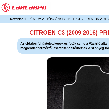
Kezdőlap
->
PRÉMIUM AUTÓSZŐNYEG
->
CITROEN PRÉMIUM AUT
CITROEN C3 (2009-2016) 
Az oldalon feltüntetett képek és fotók színe a Vásárló álta
megrendelt terméktől esetenként eltérhetnek.A szönyeg for