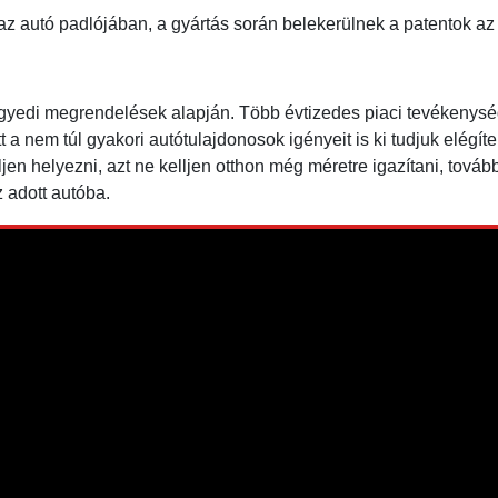
 az autó padlójában, a gyártás során belekerülnek a patentok a
gyedi megrendelések alapján. Több évtizedes piaci tevékenysé
 nem túl gyakori autótulajdonosok igényeit is ki tudjuk elégít
en helyezni, azt ne kelljen otthon még méretre igazítani, tovább
 adott autóba.