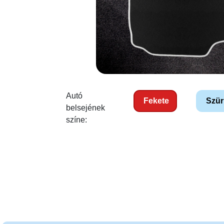
Autó
Fekete
Szür
belsejének
színe: