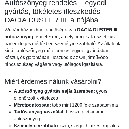
Autószőnyeg rendelés – egyedi
gyártás, tökéletes illeszkedés
DACIA DUSTER III. autójába
Webáruházunkban lehetősége van
DACIA DUSTER III.
autószőnyeg
rendelésére, amely nemcsak esztétikus,
hanem teljes mértékben személyre szabható. Az általunk
kínált autószőnyeg méretpontos, egyedi gyártásban
készül, és garantáltan illeszkedik az Ön járművébe –
nincs szükség vágásra vagy utólagos igazításra.
Miért érdemes nálunk vásárolni?
Autószőnyeg gyártás saját üzemben:
gyors,
ellenőrzött kivitelezés
Méretpontosság:
több mint 1200 féle szabásminta
Tartós anyaghasználat:
hosszú élettartamú
autószőnyeg
Személyre szabható:
szín, szegő, hímzés, rögzítés