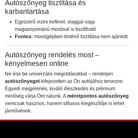
Autószőnyeg tisztítása és
karbantartása
Egyszerű vizes kefével, slaggal vagy
magasnyomású mosóval is tisztítható
Fontos:
mosógépben történő tisztítása nem ajánlott
Autószőnyeg rendelés most –
kényelmesen online
Ne érje be univerzális megoldásokkal – rendeljen
autószőnyeget
kifejezetten az Ön autójához tervezve.
Egyedi megjelenés, kiváló illeszkedés és prémium
minőség várja Önt nálunk. A
méretpontos autószőnyeg
nemcsak hasznos, hanem stílusos kiegészítője is lehet
járművének.