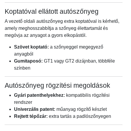
Koptatóval ellátott autószőnyeg
A vezető oldali autószőnyeg extra koptatóval is kérhető,
amely meghosszabbítja a szőnyeg élettartamát és
megóvja az anyagot a gyors elkopástól.
Szövet koptató:
a szőnyeggel megegyező
anyagból
Gumitaposó:
GT1 vagy GT2 dizájnban, többféle
színben
Autószőnyeg rögzítési megoldások
Gyári patenthelyekhez:
kompatibilis rögzítési
rendszer
Univerzális patent:
műanyag rögzítő készlet
Rejtett tépőzár:
extra tartás a padlószőnyegen