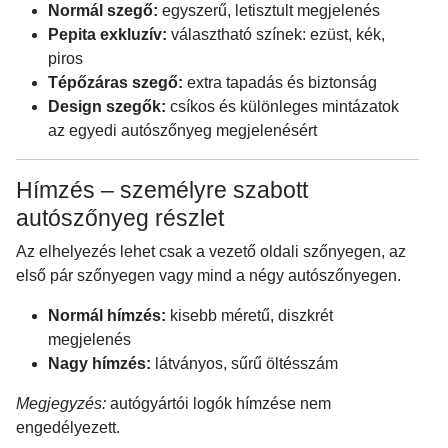
Normál szegő:
egyszerű, letisztult megjelenés
Pepita exkluzív:
választható színek: ezüst, kék,
piros
Tépőzáras szegő:
extra tapadás és biztonság
Design szegők:
csíkos és különleges mintázatok
az egyedi autószőnyeg megjelenésért
Hímzés – személyre szabott
autószőnyeg részlet
Az elhelyezés lehet csak a vezető oldali szőnyegen, az
első pár szőnyegen vagy mind a négy autószőnyegen.
Normál hímzés:
kisebb méretű, diszkrét
megjelenés
Nagy hímzés:
látványos, sűrű öltésszám
Megjegyzés:
autógyártói logók hímzése nem
engedélyezett.