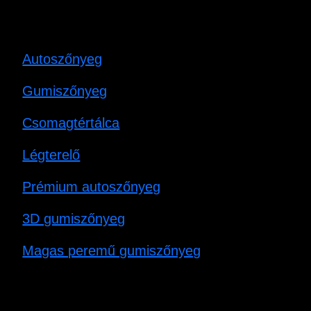
Autoszőnyeg
Gumiszőnyeg
Csomagtértálca
Légterelő
Prémium autoszőnyeg
3D gumiszőnyeg
Magas peremű gumiszőnyeg