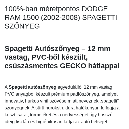
100%-ban méretpontos DODGE
RAM 1500 (2002-2008) SPAGETTI
SZŐNYEG
Spagetti Autószőnyeg – 12 mm
vastag, PVC-ből készült,
csúszásmentes GECKO hátlappal
A
Spagetti autószőnyeg
egyedülálló, 12 mm vastag
PVC anyagból készült prémium padlószőnyeg, amelyet
innovatív, hurkos vinil szövése miatt neveznek „spagetti”
szőnyegnek. A sűrű hurokstruktúra hatékonyan felfogja a
koszt, sarat, törmeléket és a nedvességet, így hosszú
ideig tisztán és higiénikusan tartja az autó belsejét.