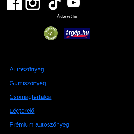
Árukereső.hu
Autoszőnyeg
Gumiszőnyeg
Csomagtértálca
Légterelő
Prémium autoszőnyeg