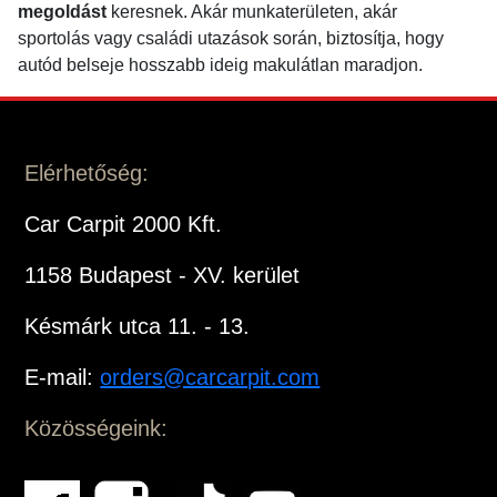
megoldást
keresnek. Akár munkaterületen, akár
sportolás vagy családi utazások során, biztosítja, hogy
autód belseje hosszabb ideig makulátlan maradjon.
Elérhetőség:
Car Carpit 2000 Kft.
1158 Budapest - XV. kerület
Késmárk utca 11. - 13.
E-mail:
orders@carcarpit.com
Közösségeink: