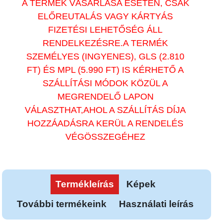
A TERMÉK VÁSÁRLÁSA ESETÉN, CSAK
ELŐREUTALÁS VAGY KÁRTYÁS
FIZETÉSI LEHETŐSÉG ÁLL
RENDELKEZÉSRE.A TERMÉK
SZEMÉLYES (INGYENES), GLS (2.810
FT) ÉS MPL (5.990 FT) IS KÉRHETŐ A
SZÁLLÍTÁSI MÓDOK KÖZÜL A
MEGRENDELŐ LAPON
VÁLASZTHAT,AHOL A SZÁLLÍTÁS DÍJA
HOZZÁADÁSRA KERÜL A RENDELÉS
VÉGÖSSZEGÉHEZ
Termékleírás
Képek
További termékeink
Használati leírás