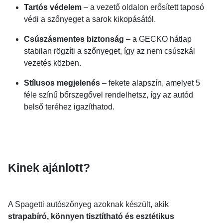
Tartós védelem
– a vezető oldalon erősített taposó
védi a szőnyeget a sarok kikopásától.
Csúszásmentes biztonság
– a GECKO hátlap
stabilan rögzíti a szőnyeget, így az nem csúszkál
vezetés közben.
Stílusos megjelenés
– fekete alapszín, amelyet 5
féle színű bőrszegővel rendelhetsz, így az autód
belső teréhez igazíthatod.
Kinek ajánlott?
A Spagetti autószőnyeg azoknak készült, akik
strapabíró, könnyen tisztítható és esztétikus