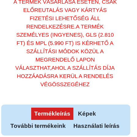
A TERMÉK VÁSÁRLÁSA ESETÉN, CSAK
ELŐREUTALÁS VAGY KÁRTYÁS
FIZETÉSI LEHETŐSÉG ÁLL
RENDELKEZÉSRE.A TERMÉK
SZEMÉLYES (INGYENES), GLS (2.810
FT) ÉS MPL (5.990 FT) IS KÉRHETŐ A
SZÁLLÍTÁSI MÓDOK KÖZÜL A
MEGRENDELŐ LAPON
VÁLASZTHAT,AHOL A SZÁLLÍTÁS DÍJA
HOZZÁADÁSRA KERÜL A RENDELÉS
VÉGÖSSZEGÉHEZ
Termékleírás
Képek
További termékeink
Használati leírás