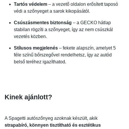
Tartós védelem
– a vezető oldalon erősített taposó
védi a szőnyeget a sarok kikopásától.
Csúszásmentes biztonság
– a GECKO hátlap
stabilan rögzíti a szőnyeget, így az nem csúszkál
vezetés közben.
Stílusos megjelenés
– fekete alapszín, amelyet 5
féle színű bőrszegővel rendelhetsz, így az autód
belső teréhez igazíthatod.
Kinek ajánlott?
A Spagetti autószőnyeg azoknak készült, akik
strapabíró, könnyen tisztítható és esztétikus