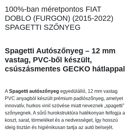
100%-ban méretpontos FIAT
DOBLO (FURGON) (2015-2022)
SPAGETTI SZŐNYEG
Spagetti Autószőnyeg – 12 mm
vastag, PVC-ből készült,
csúszásmentes GECKO hátlappal
A
Spagetti autószőnyeg
egyedülálló, 12 mm vastag
PVC anyagból készült prémium padlószőnyeg, amelyet
innovatív, hurkos vinil szövése miatt neveznek „spagetti”
szőnyegnek. A sűrű hurokstruktúra hatékonyan felfogja a
koszt, sarat, törmeléket és a nedvességet, így hosszú
ideig tisztán és higiénikusan tartja az autó belsejét.