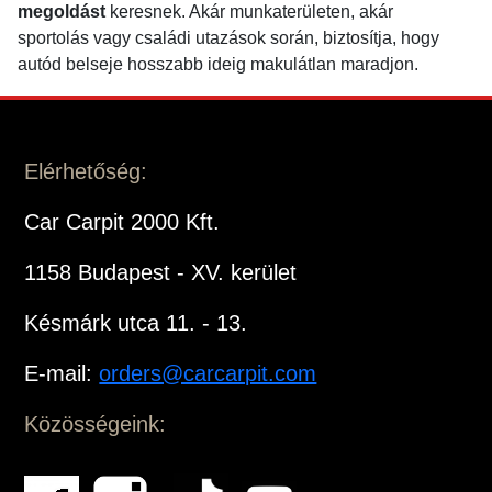
megoldást
keresnek. Akár munkaterületen, akár
sportolás vagy családi utazások során, biztosítja, hogy
autód belseje hosszabb ideig makulátlan maradjon.
Elérhetőség:
Car Carpit 2000 Kft.
1158 Budapest - XV. kerület
Késmárk utca 11. - 13.
E-mail:
orders@carcarpit.com
Közösségeink: