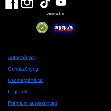
Árukereső.hu
Autoszőnyeg
Gumiszőnyeg
Csomagtértálca
Légterelő
Prémium autoszőnyeg