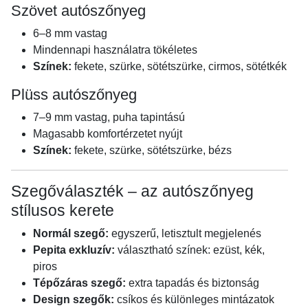
Szövet autószőnyeg
6–8 mm vastag
Mindennapi használatra tökéletes
Színek:
fekete, szürke, sötétszürke, cirmos, sötétkék
Plüss autószőnyeg
7–9 mm vastag, puha tapintású
Magasabb komfortérzetet nyújt
Színek:
fekete, szürke, sötétszürke, bézs
Szegőválaszték – az autószőnyeg
stílusos kerete
Normál szegő:
egyszerű, letisztult megjelenés
Pepita exkluzív:
választható színek: ezüst, kék,
piros
Tépőzáras szegő:
extra tapadás és biztonság
Design szegők:
csíkos és különleges mintázatok