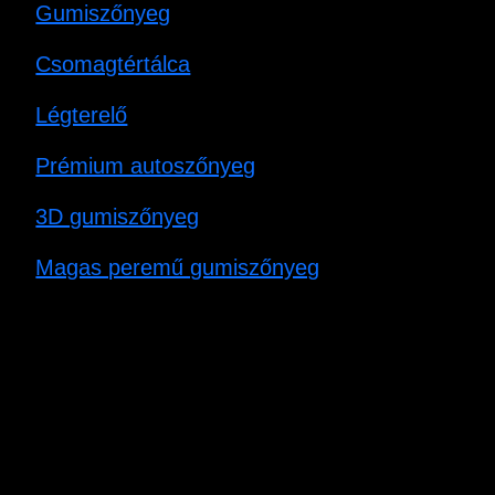
Gumiszőnyeg
Csomagtértálca
Légterelő
Prémium autoszőnyeg
3D gumiszőnyeg
Magas peremű gumiszőnyeg