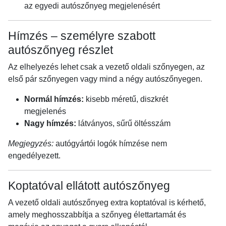
az egyedi autószőnyeg megjelenésért
Hímzés – személyre szabott
autószőnyeg részlet
Az elhelyezés lehet csak a vezető oldali szőnyegen, az
első pár szőnyegen vagy mind a négy autószőnyegen.
Normál hímzés:
kisebb méretű, diszkrét
megjelenés
Nagy hímzés:
látványos, sűrű öltésszám
Megjegyzés:
autógyártói logók hímzése nem
engedélyezett.
Koptatóval ellátott autószőnyeg
A vezető oldali autószőnyeg extra koptatóval is kérhető,
amely meghosszabbítja a szőnyeg élettartamát és