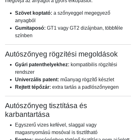
megóvja az anyagot a gyors elkopástól.
Szövet koptató:
a szőnyeggel megegyező
anyagból
Gumitaposó:
GT1 vagy GT2 dizájnban, többféle
színben
Autószőnyeg rögzítési megoldások
Gyári patenthelyekhez:
kompatibilis rögzítési
rendszer
Univerzális patent:
műanyag rögzítő készlet
Rejtett tépőzár:
extra tartás a padlószőnyegen
Autószőnyeg tisztítása és
karbantartása
Egyszerű vizes kefével, slaggal vagy
magasnyomású mosóval is tisztítható
Fontos:
mosógépben történő tisztítása nem ajánlott