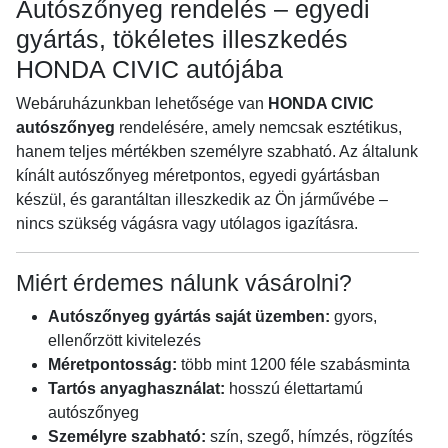
Autószőnyeg rendelés – egyedi
gyártás, tökéletes illeszkedés
HONDA CIVIC autójába
Webáruházunkban lehetősége van
HONDA CIVIC
autószőnyeg
rendelésére, amely nemcsak esztétikus,
hanem teljes mértékben személyre szabható. Az általunk
kínált autószőnyeg méretpontos, egyedi gyártásban
készül, és garantáltan illeszkedik az Ön járművébe –
nincs szükség vágásra vagy utólagos igazításra.
Miért érdemes nálunk vásárolni?
Autószőnyeg gyártás saját üzemben:
gyors,
ellenőrzött kivitelezés
Méretpontosság:
több mint 1200 féle szabásminta
Tartós anyaghasználat:
hosszú élettartamú
autószőnyeg
Személyre szabható:
szín, szegő, hímzés, rögzítés