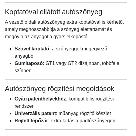
Koptatóval ellátott autószőnyeg
A vezető oldali autószőnyeg extra koptatóval is kérhető,
amely meghosszabbítja a szőnyeg élettartamát és
megóvja az anyagot a gyors elkopástól.
Szövet koptató:
a szőnyeggel megegyező
anyagból
Gumitaposó:
GT1 vagy GT2 dizájnban, többféle
színben
Autószőnyeg rögzítési megoldások
Gyári patenthelyekhez:
kompatibilis rögzítési
rendszer
Univerzális patent:
műanyag rögzítő készlet
Rejtett tépőzár:
extra tartás a padlószőnyegen