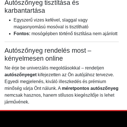
Autószőnyeg tisztítása és
karbantartása
Egyszerű vizes kefével, slaggal vagy
magasnyomású mosóval is tisztítható
Fontos:
mosógépben történő tisztítása nem ajánlott
Autószőnyeg rendelés most –
kényelmesen online
Ne érje be univerzális megoldásokkal – rendeljen
autószőnyeget
kifejezetten az Ön autójához tervezve.
Egyedi megjelenés, kiváló illeszkedés és prémium
minőség várja Önt nálunk. A
méretpontos autószőnyeg
nemcsak hasznos, hanem stílusos kiegészítője is lehet
járművének.