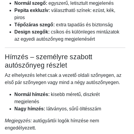
Normál szegő:
egyszerű, letisztult megjelenés
Pepita exkluzív:
választható színek: ezüst, kék,
piros
Tépőzáras szegő:
extra tapadás és biztonság
Design szegők:
csíkos és különleges mintázatok
az egyedi autószőnyeg megjelenésért
Hímzés – személyre szabott
autószőnyeg részlet
Az elhelyezés lehet csak a vezető oldali szőnyegen, az
első pár szőnyegen vagy mind a négy autószőnyegen.
Normál hímzés:
kisebb méretű, diszkrét
megjelenés
Nagy hímzés:
látványos, sűrű öltésszám
Megjegyzés:
autógyártói logók hímzése nem
engedélyezett.