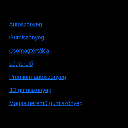
Autoszőnyeg
Gumiszőnyeg
Csomagtértálca
Légterelő
Prémium autoszőnyeg
3D gumiszőnyeg
Magas peremű gumiszőnyeg