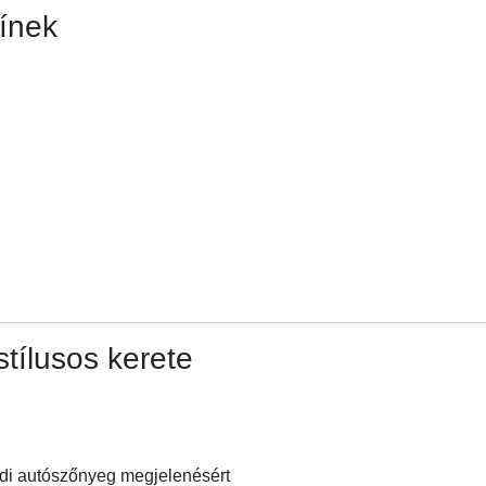
ínek
tílusos kerete
edi autószőnyeg megjelenésért