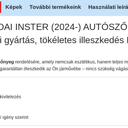
Képek
További termékeink
Használati leír
NDAI INSTER (2024-) AUTÓSZ
i gyártás, tökéletes illeszke
zőnyeg
rendelésére, amely nemcsak esztétikus, hanem teljes m
garantáltan illeszkedik az Ön járművébe – nincs szükség vágásr
kivitelezés
i igény szerint