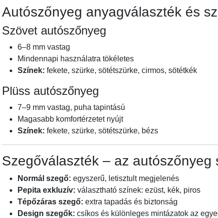
Autószőnyeg anyagválaszték és sz
Szövet autószőnyeg
6–8 mm vastag
Mindennapi használatra tökéletes
Színek:
fekete, szürke, sötétszürke, cirmos, sötétkék
Plüss autószőnyeg
7–9 mm vastag, puha tapintású
Magasabb komfortérzetet nyújt
Színek:
fekete, szürke, sötétszürke, bézs
Szegőválaszték – az autószőnyeg s
Normál szegő:
egyszerű, letisztult megjelenés
Pepita exkluzív:
választható színek: ezüst, kék, piros
Tépőzáras szegő:
extra tapadás és biztonság
Design szegők:
csíkos és különleges mintázatok az egy