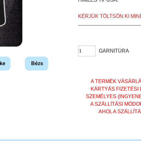
KÉRJÜK TÖLTSÖN KI MI
GARNITÚRA
ke
Bézs
A TERMÉK VÁSÁRL
KÁRTYÁS FIZETÉSI
SZEMÉLYES (INGYENES)
A SZÁLLÍTÁSI MÓD
AHOL A SZÁLLÍT