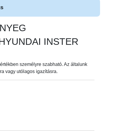
ás
ŐNYEG
dés HYUNDAI INSTER
értékben személyre szabható. Az általunk
a vagy utólagos igazításra.