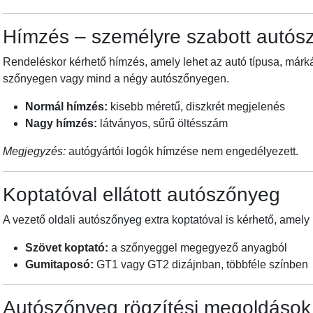
Hímzés – személyre szabott autósz
Rendeléskor kérhető hímzés, amely lehet az autó típusa, márkáj
szőnyegen vagy mind a négy autószőnyegen.
Normál hímzés:
kisebb méretű, diszkrét megjelenés
Nagy hímzés:
látványos, sűrű öltésszám
Megjegyzés:
autógyártói logók hímzése nem engedélyezett.
Koptatóval ellátott autószőnyeg
A vezető oldali autószőnyeg extra koptatóval is kérhető, amel
Szövet koptató:
a szőnyeggel megegyező anyagból
Gumitaposó:
GT1 vagy GT2 dizájnban, többféle színben
Autószőnyeg rögzítési megoldások