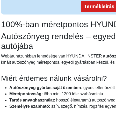
Termékleírás
100%-ban méretpontos HYU
Autószőnyeg rendelés – egyed
autójába
Webáruházunkban lehetősége van HYUNDAI INSTER
autós
kínált autószőnyeg méretpontos, egyedi gyártásban készül, és 
Miért érdemes nálunk vásárolni?
Autószőnyeg gyártás saját üzemben:
gyors, ellenőrzött 
Méretpontosság:
több mint 1200 féle szabásminta
Tartós anyaghasználat:
hosszú élettartamú autószőnyeg
Személyre szabható:
szín, szegő, hímzés, rögzítés egyén