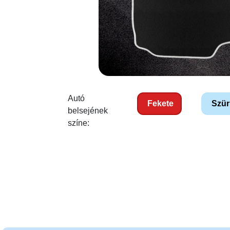
Autó
Fekete
Szür
belsejének
színe: