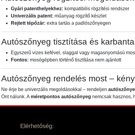
Gyári patenthelyekhez:
kompatibilis rögzítési rendszer
Univerzális patent:
műanyag rögzítő készlet
Rejtett tépőzár:
extra tartás a padlószőnyegen
Autószőnyeg tisztítása és karbanta
Egyszerű vizes kefével, slaggal vagy magasnyomású mosóva
Fontos:
mosógépben történő tisztítása nem ajánlott
Autószőnyeg rendelés most – kény
Ne érje be univerzális megoldásokkal – rendeljen
autószőnye
Önt nálunk. A
méretpontos autószőnyeg
nemcsak hasznos, ha
Elérhetőség: