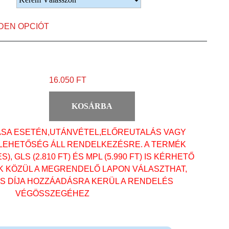
NDEN OPCIÓT
16.050 FT
KOSÁRBA
ÁSA ESETÉN,UTÁNVÉTEL,ELŐREUTALÁS VAGY
 LEHETŐSÉG ÁLL RENDELKEZÉSRE. A TERMÉK
, GLS (2.810 FT) ÉS MPL (5.990 FT) IS KÉRHETŐ
OK KÖZÜL A MEGRENDELŐ LAPON VÁLASZTHAT,
ÁS DÍJA HOZZÁADÁSRA KERÜL A RENDELÉS
VÉGÖSSZEGÉHEZ