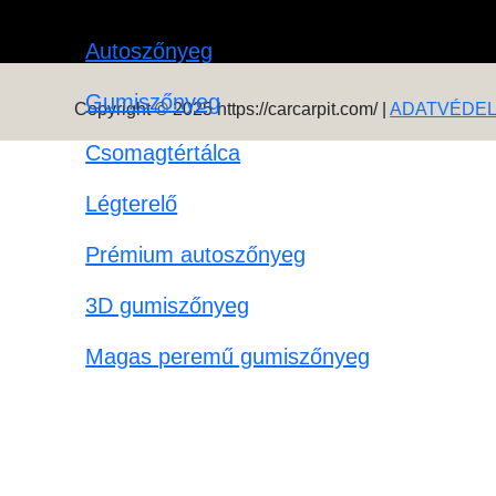
Autoszőnyeg
Gumiszőnyeg
Copyright © 2025 https://carcarpit.com/ |
ADATVÉDE
Csomagtértálca
Légterelő
Prémium autoszőnyeg
3D gumiszőnyeg
Magas peremű gumiszőnyeg