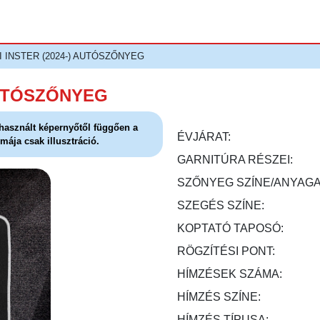
I INSTER (2024-) AUTÓSZŐNYEG
AUTÓSZŐNYEG
l használt képernyőtől függően a
ÉVJÁRAT:
mája csak illusztráció.
GARNITÚRA RÉSZEI:
SZŐNYEG SZÍNE/ANYAGA
SZEGÉS SZÍNE:
KOPTATÓ TAPOSÓ:
RÖGZÍTÉSI PONT:
HÍMZÉSEK SZÁMA:
HÍMZÉS SZÍNE:
HÍMZÉS TÍPUSA: