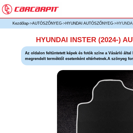
Kezdőlap
->
AUTÓSZŐNYEG
->
HYUNDAI AUTÓSZŐNYEG
->HYUNDA
HYUNDAI INSTER (2024-) 
Az oldalon feltüntetett képek és fotók színe a Vásárló álta
megrendelt terméktől esetenként eltérhetnek.A szönyeg for