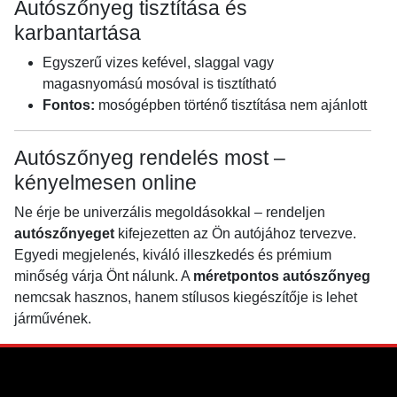
Autószőnyeg tisztítása és
karbantartása
Egyszerű vizes kefével, slaggal vagy
magasnyomású mosóval is tisztítható
Fontos:
mosógépben történő tisztítása nem ajánlott
Autószőnyeg rendelés most –
kényelmesen online
Ne érje be univerzális megoldásokkal – rendeljen
autószőnyeget
kifejezetten az Ön autójához tervezve.
Egyedi megjelenés, kiváló illeszkedés és prémium
minőség várja Önt nálunk. A
méretpontos autószőnyeg
nemcsak hasznos, hanem stílusos kiegészítője is lehet
járművének.