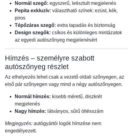
Normál szegő:
egyszerű, letisztult megjelenés
Pepita exkluzív:
választható színek: ezüst, kék,
piros
Tépőzáras szegő:
extra tapadás és biztonság
Design szegők:
csíkos és különleges mintázatok
az egyedi autószőnyeg megjelenésért
Hímzés – személyre szabott
autószőnyeg részlet
Az elhelyezés lehet csak a vezető oldali szőnyegen, az
első pár szőnyegen vagy mind a négy autószőnyegen.
Normál hímzés:
kisebb méretű, diszkrét
megjelenés
Nagy hímzés:
látványos, sűrű öltésszám
Megjegyzés:
autógyártói logók hímzése nem
engedélyezett.