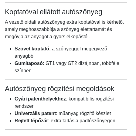
Koptatóval ellátott autószőnyeg
A vezető oldali autószőnyeg extra koptatóval is kérhető,
amely meghosszabbítja a szőnyeg élettartamát és
megóvja az anyagot a gyors elkopástól.
Szövet koptató:
a szőnyeggel megegyező
anyagból
Gumitaposó:
GT1 vagy GT2 dizájnban, többféle
színben
Autószőnyeg rögzítési megoldások
Gyári patenthelyekhez:
kompatibilis rögzítési
rendszer
Univerzális patent:
műanyag rögzítő készlet
Rejtett tépőzár:
extra tartás a padlószőnyegen