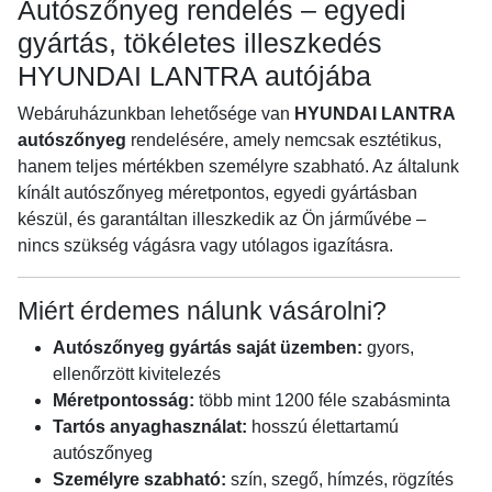
Autószőnyeg rendelés – egyedi
gyártás, tökéletes illeszkedés
HYUNDAI LANTRA autójába
Webáruházunkban lehetősége van
HYUNDAI LANTRA
autószőnyeg
rendelésére, amely nemcsak esztétikus,
hanem teljes mértékben személyre szabható. Az általunk
kínált autószőnyeg méretpontos, egyedi gyártásban
készül, és garantáltan illeszkedik az Ön járművébe –
nincs szükség vágásra vagy utólagos igazításra.
Miért érdemes nálunk vásárolni?
Autószőnyeg gyártás saját üzemben:
gyors,
ellenőrzött kivitelezés
Méretpontosság:
több mint 1200 féle szabásminta
Tartós anyaghasználat:
hosszú élettartamú
autószőnyeg
Személyre szabható:
szín, szegő, hímzés, rögzítés