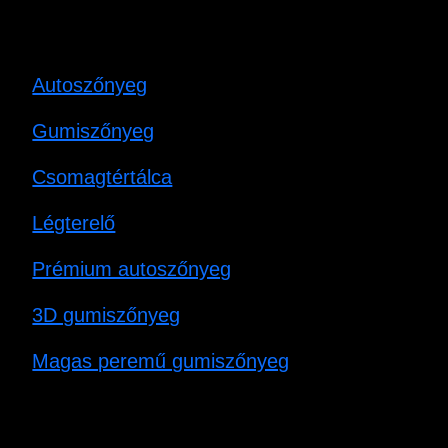
Autoszőnyeg
Gumiszőnyeg
Csomagtértálca
Légterelő
Prémium autoszőnyeg
3D gumiszőnyeg
Magas peremű gumiszőnyeg