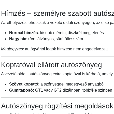
Hímzés – személyre szabott autósz
Az elhelyezés lehet csak a vezető oldali szőnyegen, az első
Normál hímzés:
kisebb méretű, diszkrét megjelenés
Nagy hímzés:
látványos, sűrű öltésszám
Megjegyzés:
autógyártói logók hímzése nem engedélyezett.
Koptatóval ellátott autószőnyeg
A vezető oldali autószőnyeg extra koptatóval is kérhető, amel
Szövet koptató:
a szőnyeggel megegyező anyagból
Gumitaposó:
GT1 vagy GT2 dizájnban, többféle színben
Autószőnyeg rögzítési megoldások