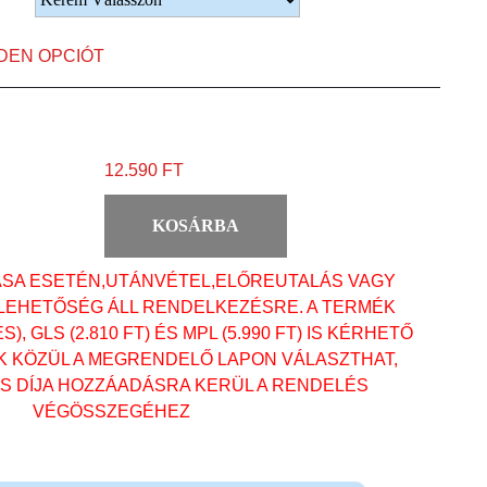
NDEN OPCIÓT
12.590 FT
KOSÁRBA
ÁSA ESETÉN,UTÁNVÉTEL,ELŐREUTALÁS VAGY
 LEHETŐSÉG ÁLL RENDELKEZÉSRE. A TERMÉK
, GLS (2.810 FT) ÉS MPL (5.990 FT) IS KÉRHETŐ
OK KÖZÜL A MEGRENDELŐ LAPON VÁLASZTHAT,
ÁS DÍJA HOZZÁADÁSRA KERÜL A RENDELÉS
VÉGÖSSZEGÉHEZ