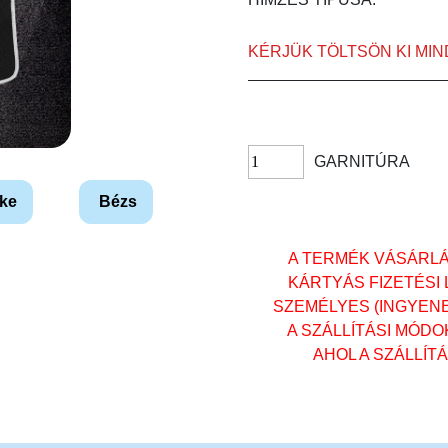
KÉRJÜK TÖLTSÖN KI MI
GARNITÚRA
ke
Bézs
A TERMÉK VÁSÁRL
KÁRTYÁS FIZETÉSI
SZEMÉLYES (INGYENES)
A SZÁLLÍTÁSI MÓD
AHOL A SZÁLLÍT