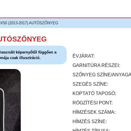
 QX50 (2013-2017) AUTÓSZŐNYEG
) AUTÓSZŐNYEG
l használt képernyőtől függően a
ÉVJÁRAT:
mája csak illusztráció.
GARNITÚRA RÉSZEI:
SZŐNYEG SZÍNE/ANYAGA
SZEGÉS SZÍNE:
KOPTATÓ TAPOSÓ:
RÖGZÍTÉSI PONT:
HÍMZÉSEK SZÁMA:
HÍMZÉS SZÍNE:
HÍMZÉS TÍPUSA: