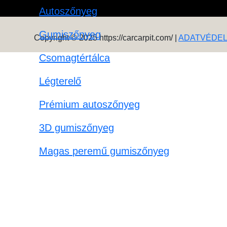
Autoszőnyeg
Gumiszőnyeg
Copyright © 2025 https://carcarpit.com/ |
ADATVÉDE
Csomagtértálca
Légterelő
Prémium autoszőnyeg
3D gumiszőnyeg
Magas peremű gumiszőnyeg