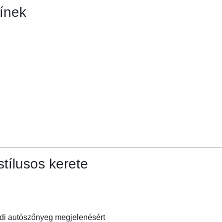
ínek
tílusos kerete
edi autószőnyeg megjelenésért