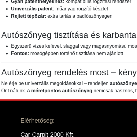
Gyári patenthelyekhez:
kompatibilis rögzítési rendszer
Univerzális patent:
műanyag rögzítő készlet
Rejtett tépőzár:
extra tartás a padlószőnyegen
Autószőnyeg tisztítása és karbanta
Egyszerű vizes kefével, slaggal vagy magasnyomású mosóva
Fontos:
mosógépben történő tisztítása nem ajánlott
Autószőnyeg rendelés most – kény
Ne érje be univerzális megoldásokkal – rendeljen
autószőnye
Önt nálunk. A
méretpontos autószőnyeg
nemcsak hasznos, ha
Elérhetőség:
Car Carpit 2000 Kft.