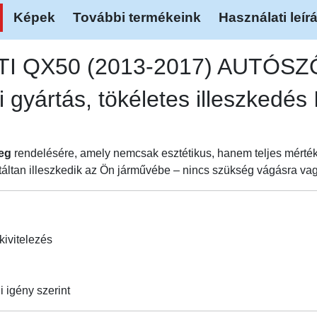
Képek
További termékeink
Használati leír
NITI QX50 (2013-2017) AUTÓ
 gyártás, tökéletes illeszkedés
eg
rendelésére, amely nemcsak esztétikus, hanem teljes mérték
áltan illeszkedik az Ön járművébe – nincs szükség vágásra vagy
kivitelezés
i igény szerint