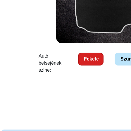
Autó
Fekete
Szür
belsejének
színe: