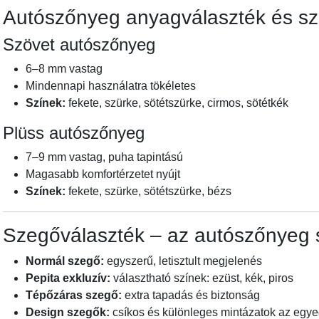
Autószőnyeg anyagválaszték és sz
Szövet autószőnyeg
6–8 mm vastag
Mindennapi használatra tökéletes
Színek:
fekete, szürke, sötétszürke, cirmos, sötétkék
Plüss autószőnyeg
7–9 mm vastag, puha tapintású
Magasabb komfortérzetet nyújt
Színek:
fekete, szürke, sötétszürke, bézs
Szegőválaszték – az autószőnyeg s
Normál szegő:
egyszerű, letisztult megjelenés
Pepita exkluzív:
választható színek: ezüst, kék, piros
Tépőzáras szegő:
extra tapadás és biztonság
Design szegők:
csíkos és különleges mintázatok az egy