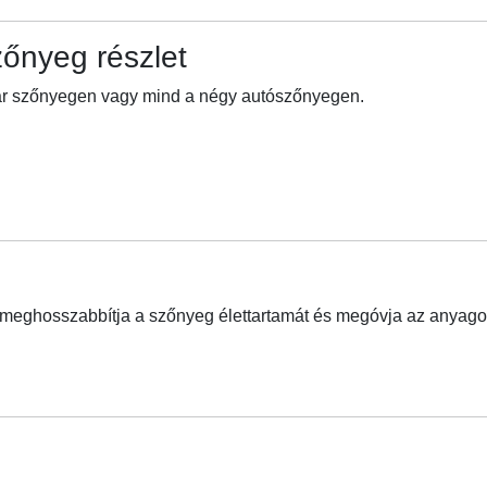
őnyeg részlet
 pár szőnyegen vagy mind a négy autószőnyegen.
y meghosszabbítja a szőnyeg élettartamát és megóvja az anyagot