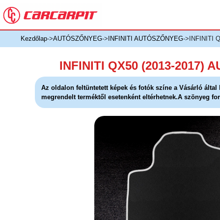
Kezdőlap
->
AUTÓSZŐNYEG
->
INFINITI AUTÓSZŐNYEG
->INFINITI
INFINITI QX50 (2013-2017
Az oldalon feltüntetett képek és fotók színe a Vásárló álta
megrendelt terméktől esetenként eltérhetnek.A szönyeg for