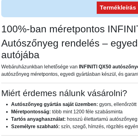
Termékleírás
100%-ban méretpontos INFI
Autószőnyeg rendelés – egyedi
autójába
Webáruházunkban lehetősége van
INFINITI QX50 autószőny
autószőnyeg méretpontos, egyedi gyártásban készül, és garant
Miért érdemes nálunk vásárolni?
Autószőnyeg gyártás saját üzemben:
gyors, ellenőrzött 
Méretpontosság:
több mint 1200 féle szabásminta
Tartós anyaghasználat:
hosszú élettartamú autószőnyeg
Személyre szabható:
szín, szegő, hímzés, rögzítés egyén