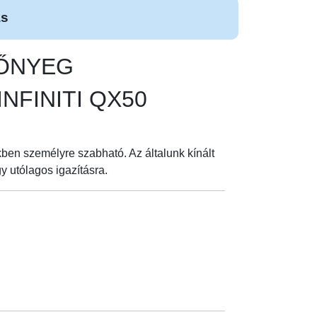
ás
SZŐNYEG
 INFINITI QX50
ben személyre szabható. Az általunk kínált
 utólagos igazításra.