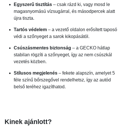
Egyszerű tisztítás
– csak rázd ki, vagy mosd le
magasnyomású vízsugárral, és másodpercek alatt
újra tiszta.
Tartós védelem
– a vezető oldalon erősített taposó
védi a szőnyeget a sarok kikopásától.
Csúszásmentes biztonság
– a GECKO hátlap
stabilan rögzíti a szőnyeget, így az nem csúszkál
vezetés közben.
Stílusos megjelenés
– fekete alapszín, amelyet 5
féle színű bőrszegővel rendelhetsz, így az autód
belső teréhez igazíthatod.
Kinek ajánlott?