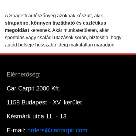
A Spagetti autószőnyeg azoknak készült, akik
strapabíró, könnyen tisztítható és esztétikus
megoldást
keresnek. Akár munkaterületen, akár
sportolás vagy családi utazások során, biztosítja, hogy
autód belseje hosszabb ideig makulátlan maradjon.
Elérhetőség:
Car Carpit 2000 Kft.
1158 Budapest - XV. kerület
Késmárk utca 11. - 13.
E-mail:
orders@carcarpit.com