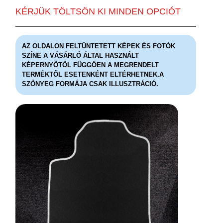
KÉRJÜK TÖLTSÖN KI MINDEN OPCIÓT
AZ OLDALON FELTÜNTETETT KÉPEK ÉS FOTÓK
SZÍNE A VÁSÁRLÓ ÁLTAL HASZNÁLT
KÉPERNYŐTŐL FÜGGŐEN A MEGRENDELT
TERMÉKTŐL ESETENKÉNT ELTÉRHETNEK.A
SZÖNYEG FORMÁJA CSAK ILLUSZTRÁCIÓ.