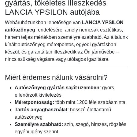
gyártás, tökéletes illeszkedés
LANCIA YPSILON autójába
Webáruházunkban lehetősége van
LANCIA YPSILON
autószőnyeg
rendelésére, amely nemcsak esztétikus,
hanem teljes mértékben személyre szabható. Az általunk
kínált autószőnyeg méretpontos, egyedi gyártásban
készül, és garantáltan illeszkedik az Ön járművébe –
nincs szükség vágásra vagy utólagos igazításra.
Miért érdemes nálunk vásárolni?
Autószőnyeg gyártás saját üzemben:
gyors,
ellenőrzött kivitelezés
Méretpontosság:
több mint 1200 féle szabásminta
Tartós anyaghasználat:
hosszú élettartamú
autószőnyeg
Személyre szabható:
szín, szegő, hímzés, rögzítés
egyéni igény szerint