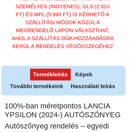
SZEMÉLYES (INGYENES), GLS (2.810
FT) ÉS MPL (5.990 FT) IS KÉRHETŐ A
SZÁLLÍTÁSI MÓDOK KÖZÜL A
MEGRENDELŐ LAPON VÁLASZTHAT,
AHOL A SZÁLLÍTÁS DÍJA HOZZÁADÁSRA
KERÜL A RENDELÉS VÉGÖSSZEGÉHEZ
Termékleírás
Képek
További termékeink
Használati leírás
100%-ban méretpontos LANCIA
YPSILON (2024-) AUTÓSZŐNYEG
Autószőnyeg rendelés – egyedi