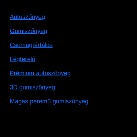
Autoszőnyeg
Gumiszőnyeg
Csomagtértálca
Légterelő
Prémium autoszőnyeg
3D gumiszőnyeg
Magas peremű gumiszőnyeg