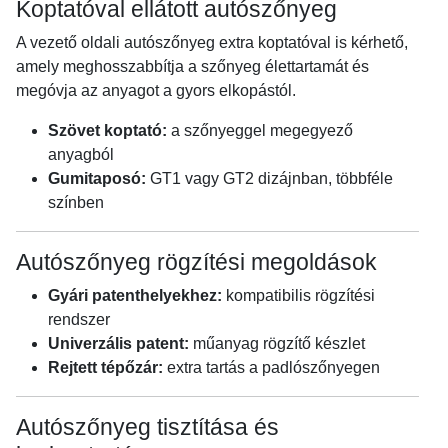
Koptatóval ellátott autószőnyeg
A vezető oldali autószőnyeg extra koptatóval is kérhető,
amely meghosszabbítja a szőnyeg élettartamát és
megóvja az anyagot a gyors elkopástól.
Szövet koptató:
a szőnyeggel megegyező
anyagból
Gumitaposó:
GT1 vagy GT2 dizájnban, többféle
színben
Autószőnyeg rögzítési megoldások
Gyári patenthelyekhez:
kompatibilis rögzítési
rendszer
Univerzális patent:
műanyag rögzítő készlet
Rejtett tépőzár:
extra tartás a padlószőnyegen
Autószőnyeg tisztítása és