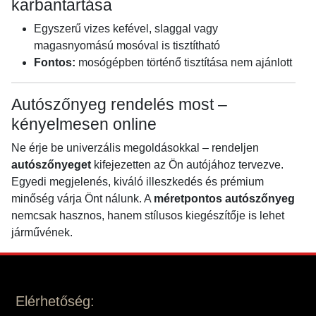
karbantartása
Egyszerű vizes kefével, slaggal vagy
magasnyomású mosóval is tisztítható
Fontos:
mosógépben történő tisztítása nem ajánlott
Autószőnyeg rendelés most –
kényelmesen online
Ne érje be univerzális megoldásokkal – rendeljen
autószőnyeget
kifejezetten az Ön autójához tervezve.
Egyedi megjelenés, kiváló illeszkedés és prémium
minőség várja Önt nálunk. A
méretpontos autószőnyeg
nemcsak hasznos, hanem stílusos kiegészítője is lehet
járművének.
Elérhetőség: