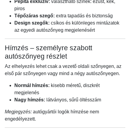
Pepita exkluzív:
választható színek: ezüst, kék,
piros
Tépőzáras szegő:
extra tapadás és biztonság
Design szegők:
csíkos és különleges mintázatok
az egyedi autószőnyeg megjelenésért
Hímzés – személyre szabott
autószőnyeg részlet
Az elhelyezés lehet csak a vezető oldali szőnyegen, az
első pár szőnyegen vagy mind a négy autószőnyegen.
Normál hímzés:
kisebb méretű, diszkrét
megjelenés
Nagy hímzés:
látványos, sűrű öltésszám
Megjegyzés:
autógyártói logók hímzése nem
engedélyezett.