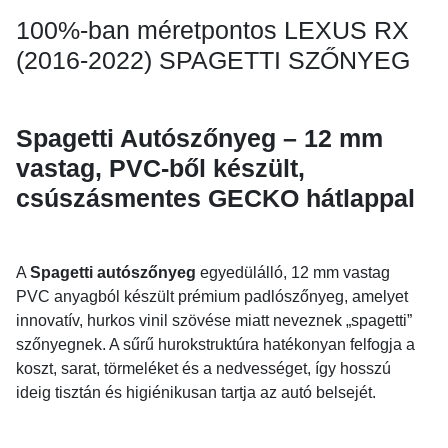
100%-ban méretpontos LEXUS RX
(2016-2022) SPAGETTI SZŐNYEG
Spagetti Autószőnyeg – 12 mm
vastag, PVC-ből készült,
csúszásmentes GECKO hátlappal
A
Spagetti autószőnyeg
egyedülálló, 12 mm vastag
PVC anyagból készült prémium padlószőnyeg, amelyet
innovatív, hurkos vinil szövése miatt neveznek „spagetti”
szőnyegnek. A sűrű hurokstruktúra hatékonyan felfogja a
koszt, sarat, törmeléket és a nedvességet, így hosszú
ideig tisztán és higiénikusan tartja az autó belsejét.