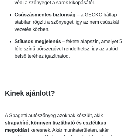
védi a szőnyeget a sarok kikopásától.
Csúszásmentes biztonság
– a GECKO hátlap
stabilan rögzíti a szőnyeget, így az nem csúszkál
vezetés közben.
Stílusos megjelenés
– fekete alapszín, amelyet 5
féle színű bőrszegővel rendelhetsz, így az autód
belső teréhez igazíthatod.
Kinek ajánlott?
A Spagetti autószőnyeg azoknak készült, akik
strapabíró, könnyen tisztítható és esztétikus
megoldást
keresnek. Akár munkaterületen, akár