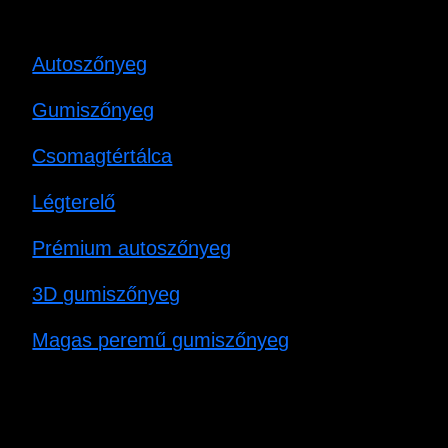
Autoszőnyeg
Gumiszőnyeg
Csomagtértálca
Légterelő
Prémium autoszőnyeg
3D gumiszőnyeg
Magas peremű gumiszőnyeg