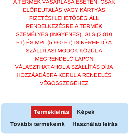
A TERMÉK VÁSÁRLÁSA ESETÉN, CSAK
ELŐREUTALÁS VAGY KÁRTYÁS
FIZETÉSI LEHETŐSÉG ÁLL
RENDELKEZÉSRE.A TERMÉK
SZEMÉLYES (INGYENES), GLS (2.810
FT) ÉS MPL (5.990 FT) IS KÉRHETŐ A
SZÁLLÍTÁSI MÓDOK KÖZÜL A
MEGRENDELŐ LAPON
VÁLASZTHAT,AHOL A SZÁLLÍTÁS DÍJA
HOZZÁADÁSRA KERÜL A RENDELÉS
VÉGÖSSZEGÉHEZ
Termékleírás
Képek
További termékeink
Használati leírás