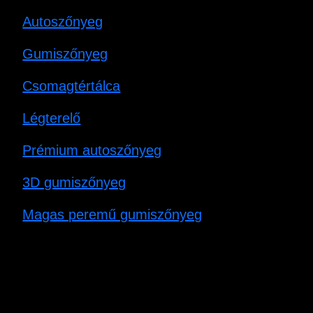
Autoszőnyeg
Gumiszőnyeg
Csomagtértálca
Légterelő
Prémium autoszőnyeg
3D gumiszőnyeg
Magas peremű gumiszőnyeg