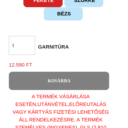
FEKETE
SZÜRKE
BÉZS
GARNITÚRA
12.590 FT
KOSÁRBA
A TERMÉK VÁSÁRLÁSA
ESETÉN,UTÁNVÉTEL,ELŐREUTALÁS
VAGY KÁRTYÁS FIZETÉSI LEHETŐSÉG
ÁLL RENDELKEZÉSRE. A TERMÉK
SZEMÉLYES (INGYENES), GLS (2.810