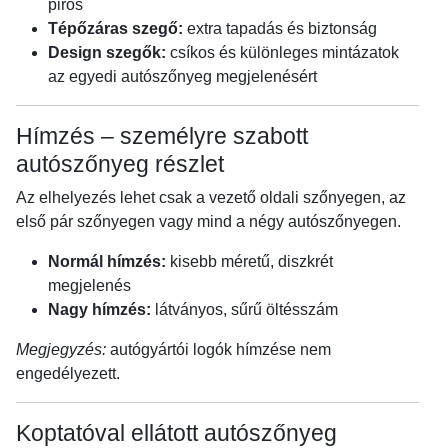
piros
Tépőzáras szegő:
extra tapadás és biztonság
Design szegők:
csíkos és különleges mintázatok
az egyedi autószőnyeg megjelenésért
Hímzés – személyre szabott
autószőnyeg részlet
Az elhelyezés lehet csak a vezető oldali szőnyegen, az
első pár szőnyegen vagy mind a négy autószőnyegen.
Normál hímzés:
kisebb méretű, diszkrét
megjelenés
Nagy hímzés:
látványos, sűrű öltésszám
Megjegyzés:
autógyártói logók hímzése nem
engedélyezett.
Koptatóval ellátott autószőnyeg