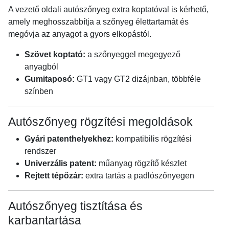
A vezető oldali autószőnyeg extra koptatóval is kérhető,
amely meghosszabbítja a szőnyeg élettartamát és
megóvja az anyagot a gyors elkopástól.
Szövet koptató:
a szőnyeggel megegyező
anyagból
Gumitaposó:
GT1 vagy GT2 dizájnban, többféle
színben
Autószőnyeg rögzítési megoldások
Gyári patenthelyekhez:
kompatibilis rögzítési
rendszer
Univerzális patent:
műanyag rögzítő készlet
Rejtett tépőzár:
extra tartás a padlószőnyegen
Autószőnyeg tisztítása és
karbantartása