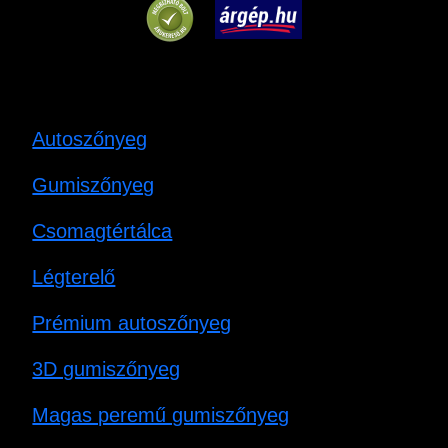
Autoszőnyeg
Gumiszőnyeg
Csomagtértálca
Légterelő
Prémium autoszőnyeg
3D gumiszőnyeg
Magas peremű gumiszőnyeg