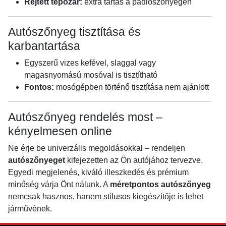
Rejtett tépőzár:
extra tartás a padlószőnyegen
Autószőnyeg tisztítása és
karbantartása
Egyszerű vizes kefével, slaggal vagy
magasnyomású mosóval is tisztítható
Fontos:
mosógépben történő tisztítása nem ajánlott
Autószőnyeg rendelés most –
kényelmesen online
Ne érje be univerzális megoldásokkal – rendeljen
autószőnyeget
kifejezetten az Ön autójához tervezve.
Egyedi megjelenés, kiváló illeszkedés és prémium
minőség várja Önt nálunk. A
méretpontos autószőnyeg
nemcsak hasznos, hanem stílusos kiegészítője is lehet
járművének.