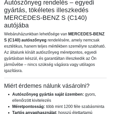
Autószőnyeg rendelés – egyedi
gyártás, tökéletes illeszkedés
MERCEDES-BENZ S (C140)
autójába
Webáruházunkban lehetősége van
MERCEDES-BENZ
S (C140) autószőnyeg
rendelésére, amely nemcsak
esztétikus, hanem teljes mértékben személyre szabható.
Az általunk kínált autószőnyeg méretpontos, egyedi
gyártásban készül, és garantáltan illeszkedik az Ön
járművébe – nincs szükség vágásra vagy utólagos
igazításra.
Miért érdemes nálunk vásárolni?
Autószőnyeg gyártás saját üzemben:
gyors,
ellenőrzött kivitelezés
Méretpontosság:
több mint 1200 féle szabásminta
Tartós anyaghasználat:
hosszú élettartamú