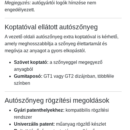
Megjegyzés:
autógyártói logók hímzése nem
engedélyezett.
Koptatóval ellátott autószőnyeg
A vezető oldali autószőnyeg extra koptatóval is kérhető,
amely meghosszabbítja a szőnyeg élettartamát és
megóvja az anyagot a gyors elkopástól.
Szövet koptató:
a szőnyeggel megegyező
anyagból
Gumitaposó:
GT1 vagy GT2 dizájnban, többféle
színben
Autószőnyeg rögzítési megoldások
Gyári patenthelyekhez:
kompatibilis rögzítési
rendszer
Univerzális patent:
műanyag rögzítő készlet