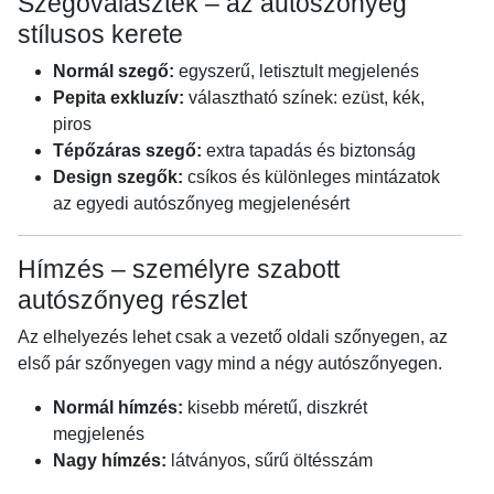
Szegőválaszték – az autószőnyeg
stílusos kerete
Normál szegő:
egyszerű, letisztult megjelenés
Pepita exkluzív:
választható színek: ezüst, kék,
piros
Tépőzáras szegő:
extra tapadás és biztonság
Design szegők:
csíkos és különleges mintázatok
az egyedi autószőnyeg megjelenésért
Hímzés – személyre szabott
autószőnyeg részlet
Az elhelyezés lehet csak a vezető oldali szőnyegen, az
első pár szőnyegen vagy mind a négy autószőnyegen.
Normál hímzés:
kisebb méretű, diszkrét
megjelenés
Nagy hímzés:
látványos, sűrű öltésszám