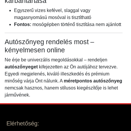
karbantartása
Egyszerű vizes kefével, slaggal vagy
magasnyomású mosóval is tisztítható
Fontos:
mosógépben történő tisztítása nem ajánlott
Autószőnyeg rendelés most –
kényelmesen online
Ne érje be univerzális megoldásokkal – rendeljen
autószőnyeget
kifejezetten az Ön autójához tervezve.
Egyedi megjelenés, kiváló illeszkedés és prémium
minőség várja Önt nálunk. A
méretpontos autószőnyeg
nemcsak hasznos, hanem stílusos kiegészítője is lehet
járművének.
Elérhetőség: