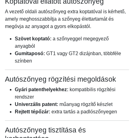
Koptatóval ellátott autószőnyeg
A vezető oldali autószőnyeg extra koptatóval is kérhető,
amely meghosszabbítja a szőnyeg élettartamát és
megóvja az anyagot a gyors elkopástól.
Szövet koptató:
a szőnyeggel megegyező
anyagból
Gumitaposó:
GT1 vagy GT2 dizájnban, többféle
színben
Autószőnyeg rögzítési megoldások
Gyári patenthelyekhez:
kompatibilis rögzítési
rendszer
Univerzális patent:
műanyag rögzítő készlet
Rejtett tépőzár:
extra tartás a padlószőnyegen
Autószőnyeg tisztítása és