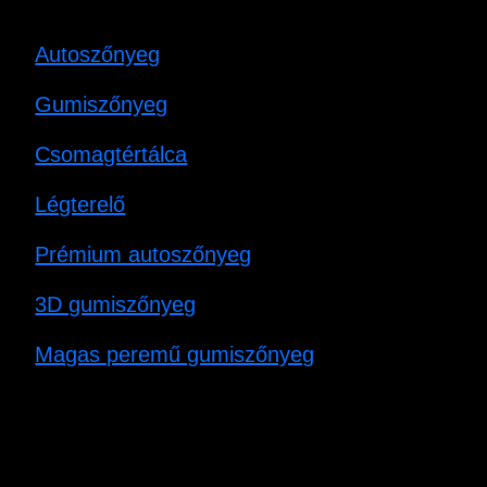
Autoszőnyeg
Gumiszőnyeg
Csomagtértálca
Légterelő
Prémium autoszőnyeg
3D gumiszőnyeg
Magas peremű gumiszőnyeg