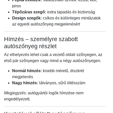
piros
Tépőzáras szegő:
extra tapadás és biztonság
Design szegők:
csíkos és különleges mintázatok
az egyedi autószőnyeg megjelenésért
Hímzés – személyre szabott
autószőnyeg részlet
Az elhelyezés lehet csak a vezető oldali szőnyegen, az
első pár szőnyegen vagy mind a négy autószőnyegen.
Normál hímzés:
kisebb méretű, diszkrét
megjelenés
Nagy hímzés:
látványos, sűrű öltésszám
Megjegyzés:
autógyártói logók hímzése nem
engedélyezett.