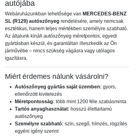
autójába
Webáruházunkban lehetősége van
MERCEDES-BENZ
SL (R129) autószőnyeg
rendelésére, amely nemcsak
esztétikus, hanem teljes mértékben személyre szabható.
Az általunk kínált autószőnyeg méretpontos, egyedi
gyártásban készül, és garantáltan illeszkedik az Ön
járművébe – nincs szükség vágásra vagy utólagos
igazításra.
Miért érdemes nálunk vásárolni?
Autószőnyeg gyártás saját üzemben:
gyors,
ellenőrzött kivitelezés
Méretpontosság:
több mint 1200 féle szabásminta
Tartós anyaghasználat:
hosszú élettartamú
autószőnyeg
Személyre szabható:
szín, szegő, hímzés, rögzítés
egyéni igény szerint