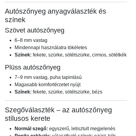
Autószőnyeg anyagválaszték és
színek
Szövet autószőnyeg
6–8 mm vastag
Mindennapi használatra tökéletes
Színek:
fekete, szürke, sötétszürke, cirmos, sötétkék
Plüss autószőnyeg
7–9 mm vastag, puha tapintású
Magasabb komfortérzetet nyújt
Színek:
fekete, szürke, sötétszürke, bézs
Szegőválaszték – az autószőnyeg
stílusos kerete
Normál szegő:
egyszerű, letisztult megjelenés
Pepita exkluzív:
választható színek: ezüst, kék,