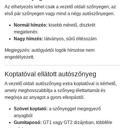
Az elhelyezés lehet csak a vezető oldali szőnyegen, az
első pár szőnyegen vagy mind a négy autószőnyegen.
Normál hímzés:
kisebb méretű, diszkrét
megjelenés
Nagy hímzés:
látványos, sűrű öltésszám
Megjegyzés:
autógyártói logók hímzése nem
engedélyezett.
Koptatóval ellátott autószőnyeg
A vezető oldali autószőnyeg extra koptatóval is kérhető,
amely meghosszabbítja a szőnyeg élettartamát és
megóvja az anyagot a gyors elkopástól.
Szövet koptató:
a szőnyeggel megegyező
anyagból
Gumitaposó:
GT1 vagy GT2 dizájnban, többféle