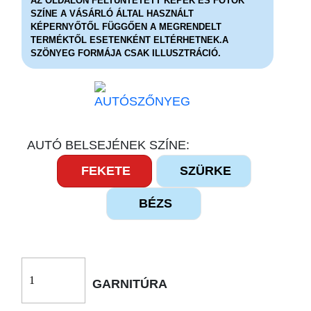
AZ OLDALON FELTÜNTETETT KÉPEK ÉS FOTÓK
SZÍNE A VÁSÁRLÓ ÁLTAL HASZNÁLT
KÉPERNYŐTŐL FÜGGŐEN A MEGRENDELT
TERMÉKTŐL ESETENKÉNT ELTÉRHETNEK.A
SZÖNYEG FORMÁJA CSAK ILLUSZTRÁCIÓ.
AUTÓ BELSEJÉNEK SZÍNE:
FEKETE
SZÜRKE
BÉZS
GARNITÚRA