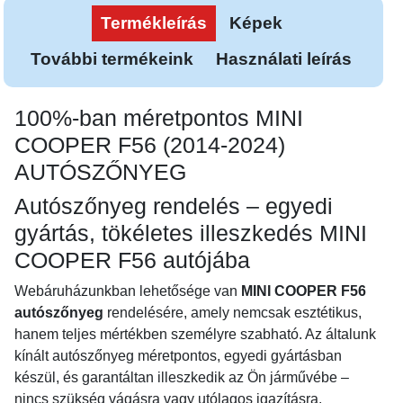
Termékleírás
Képek
További termékeink
Használati leírás
100%-ban méretpontos MINI
COOPER F56 (2014-2024)
AUTÓSZŐNYEG
Autószőnyeg rendelés – egyedi
gyártás, tökéletes illeszkedés MINI
COOPER F56 autójába
Webáruházunkban lehetősége van
MINI COOPER F56
autószőnyeg
rendelésére, amely nemcsak esztétikus,
hanem teljes mértékben személyre szabható. Az általunk
kínált autószőnyeg méretpontos, egyedi gyártásban
készül, és garantáltan illeszkedik az Ön járművébe –
nincs szükség vágásra vagy utólagos igazításra.