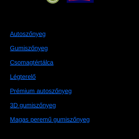
Autoszőnyeg
Gumiszőnyeg
Csomagtértálca
Légterelő
Prémium autoszőnyeg
3D gumiszőnyeg
Magas peremű gumiszőnyeg