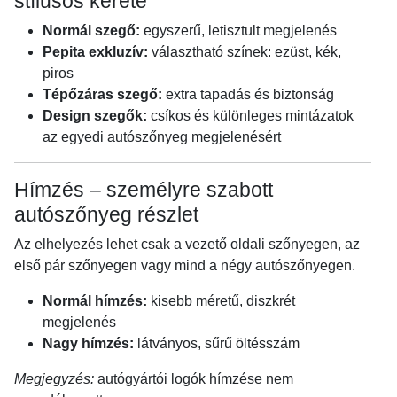
stílusos kerete
Normál szegő:
egyszerű, letisztult megjelenés
Pepita exkluzív:
választható színek: ezüst, kék,
piros
Tépőzáras szegő:
extra tapadás és biztonság
Design szegők:
csíkos és különleges mintázatok
az egyedi autószőnyeg megjelenésért
Hímzés – személyre szabott
autószőnyeg részlet
Az elhelyezés lehet csak a vezető oldali szőnyegen, az
első pár szőnyegen vagy mind a négy autószőnyegen.
Normál hímzés:
kisebb méretű, diszkrét
megjelenés
Nagy hímzés:
látványos, sűrű öltésszám
Megjegyzés:
autógyártói logók hímzése nem