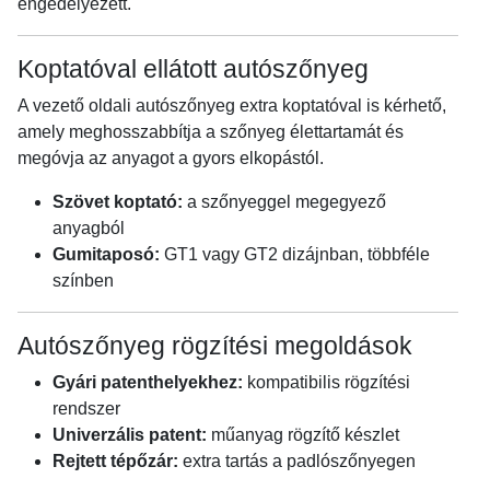
engedélyezett.
Koptatóval ellátott autószőnyeg
A vezető oldali autószőnyeg extra koptatóval is kérhető,
amely meghosszabbítja a szőnyeg élettartamát és
megóvja az anyagot a gyors elkopástól.
Szövet koptató:
a szőnyeggel megegyező
anyagból
Gumitaposó:
GT1 vagy GT2 dizájnban, többféle
színben
Autószőnyeg rögzítési megoldások
Gyári patenthelyekhez:
kompatibilis rögzítési
rendszer
Univerzális patent:
műanyag rögzítő készlet
Rejtett tépőzár:
extra tartás a padlószőnyegen