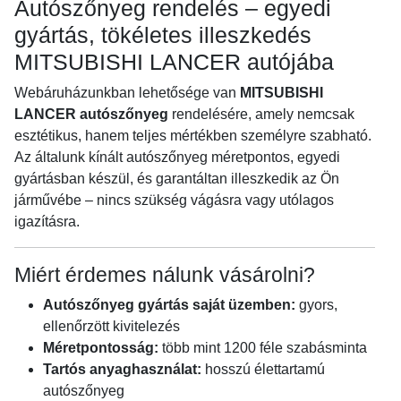
Autószőnyeg rendelés – egyedi
gyártás, tökéletes illeszkedés
MITSUBISHI LANCER autójába
Webáruházunkban lehetősége van
MITSUBISHI
LANCER autószőnyeg
rendelésére, amely nemcsak
esztétikus, hanem teljes mértékben személyre szabható.
Az általunk kínált autószőnyeg méretpontos, egyedi
gyártásban készül, és garantáltan illeszkedik az Ön
járművébe – nincs szükség vágásra vagy utólagos
igazításra.
Miért érdemes nálunk vásárolni?
Autószőnyeg gyártás saját üzemben:
gyors,
ellenőrzött kivitelezés
Méretpontosság:
több mint 1200 féle szabásminta
Tartós anyaghasználat:
hosszú élettartamú
autószőnyeg