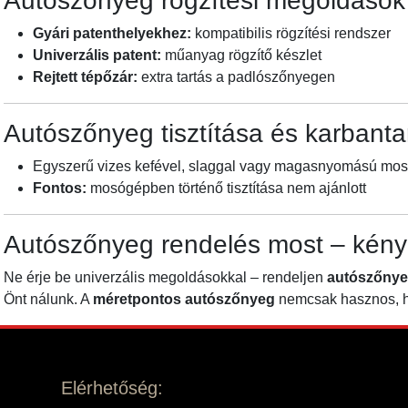
Autószőnyeg rögzítési megoldások
Gyári patenthelyekhez:
kompatibilis rögzítési rendszer
Univerzális patent:
műanyag rögzítő készlet
Rejtett tépőzár:
extra tartás a padlószőnyegen
Autószőnyeg tisztítása és karbanta
Egyszerű vizes kefével, slaggal vagy magasnyomású mosóva
Fontos:
mosógépben történő tisztítása nem ajánlott
Autószőnyeg rendelés most – kény
Ne érje be univerzális megoldásokkal – rendeljen
autószőnye
Önt nálunk. A
méretpontos autószőnyeg
nemcsak hasznos, ha
Elérhetőség: