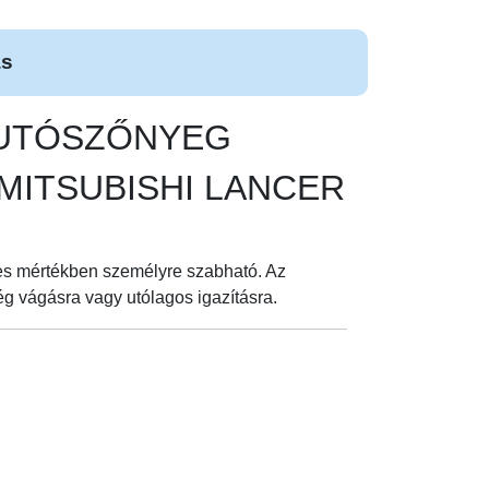
ás
 AUTÓSZŐNYEG
dés MITSUBISHI LANCER
es mértékben személyre szabható. Az
ég vágásra vagy utólagos igazításra.