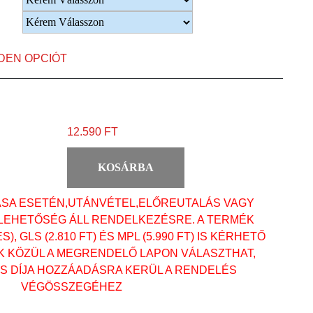
NDEN OPCIÓT
12.590 FT
KOSÁRBA
ÁSA ESETÉN,UTÁNVÉTEL,ELŐREUTALÁS VAGY
 LEHETŐSÉG ÁLL RENDELKEZÉSRE. A TERMÉK
, GLS (2.810 FT) ÉS MPL (5.990 FT) IS KÉRHETŐ
OK KÖZÜL A MEGRENDELŐ LAPON VÁLASZTHAT,
ÁS DÍJA HOZZÁADÁSRA KERÜL A RENDELÉS
VÉGÖSSZEGÉHEZ