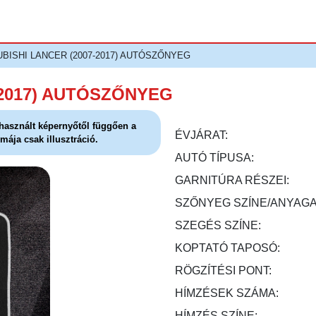
UBISHI LANCER (2007-2017) AUTÓSZŐNYEG
-2017) AUTÓSZŐNYEG
l használt képernyőtől függően a
ÉVJÁRAT:
mája csak illusztráció.
AUTÓ TÍPUSA:
GARNITÚRA RÉSZEI:
SZŐNYEG SZÍNE/ANYAGA
SZEGÉS SZÍNE:
KOPTATÓ TAPOSÓ:
RÖGZÍTÉSI PONT:
HÍMZÉSEK SZÁMA:
HÍMZÉS SZÍNE: