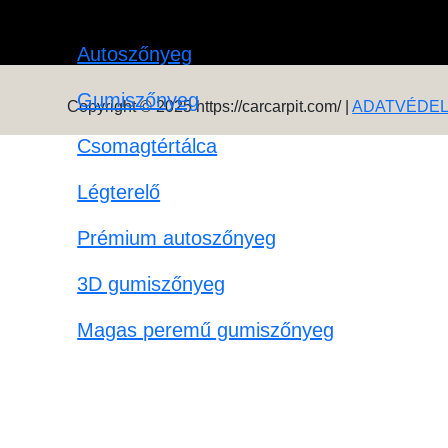
Autoszőnyeg
Gumiszőnyeg
Copyright © 2025 https://carcarpit.com/ |
ADATVÉDE
Csomagtértálca
Légterelő
Prémium autoszőnyeg
3D gumiszőnyeg
Magas peremű gumiszőnyeg