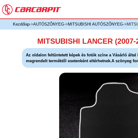
Kezdőlap
->
AUTÓSZŐNYEG
->
MITSUBISHI AUTÓSZŐNYEG
->MITS
MITSUBISHI LANCER (2007
Az oldalon feltüntetett képek és fotók színe a Vásárló álta
megrendelt terméktől esetenként eltérhetnek.A szönyeg for