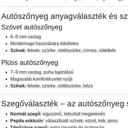
Autószőnyeg anyagválaszték és sz
Szövet autószőnyeg
6–8 mm vastag
Mindennapi használatra tökéletes
Színek:
fekete, szürke, sötétszürke, cirmos, sötétkék
Plüss autószőnyeg
7–9 mm vastag, puha tapintású
Magasabb komfortérzetet nyújt
Színek:
fekete, szürke, sötétszürke, bézs
Szegőválaszték – az autószőnyeg s
Normál szegő:
egyszerű, letisztult megjelenés
Pepita exkluzív:
választható színek: ezüst, kék, piros
Tépőzáras szegő:
extra tapadás és biztonság