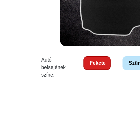
Autó
Fekete
Szür
belsejének
színe: