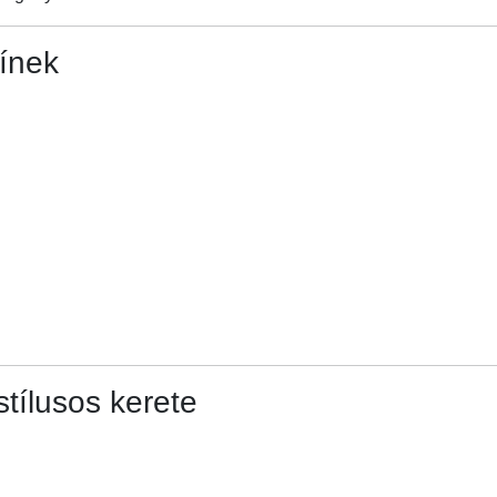
ínek
tílusos kerete