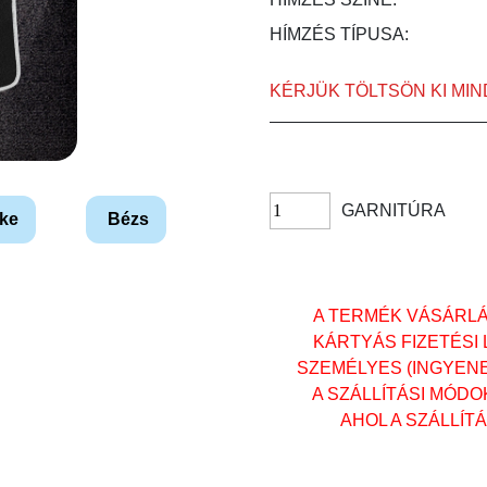
HÍMZÉS TÍPUSA:
KÉRJÜK TÖLTSÖN KI MI
GARNITÚRA
ke
Bézs
A TERMÉK VÁSÁRL
KÁRTYÁS FIZETÉSI
SZEMÉLYES (INGYENES)
A SZÁLLÍTÁSI MÓD
AHOL A SZÁLLÍT