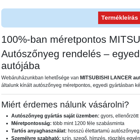
Termékleírás
100%-ban méretpontos MIT
Autószőnyeg rendelés – egyed
autójába
Webáruházunkban lehetősége van
MITSUBISHI LANCER au
általunk kínált autószőnyeg méretpontos, egyedi gyártásban ké
Miért érdemes nálunk vásárolni?
Autószőnyeg gyártás saját üzemben:
gyors, ellenőrzött 
Méretpontosság:
több mint 1200 féle szabásminta
Tartós anyaghasználat:
hosszú élettartamú autószőnyeg
Személyre szabható:
szín, szegő, hímzés, rögzítés egyén