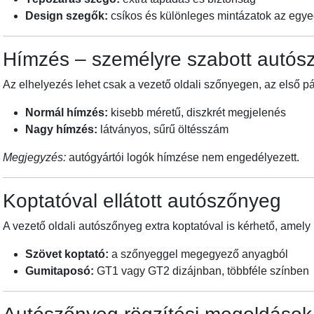
Design szegők:
csíkos és különleges mintázatok az egy
Hímzés – személyre szabott autósz
Az elhelyezés lehet csak a vezető oldali szőnyegen, az első
Normál hímzés:
kisebb méretű, diszkrét megjelenés
Nagy hímzés:
látványos, sűrű öltésszám
Megjegyzés:
autógyártói logók hímzése nem engedélyezett.
Koptatóval ellátott autószőnyeg
A vezető oldali autószőnyeg extra koptatóval is kérhető, amel
Szövet koptató:
a szőnyeggel megegyező anyagból
Gumitaposó:
GT1 vagy GT2 dizájnban, többféle színben