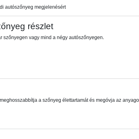
edi autószőnyeg megjelenésért
őnyeg részlet
 pár szőnyegen vagy mind a négy autószőnyegen.
y meghosszabbítja a szőnyeg élettartamát és megóvja az anyagot