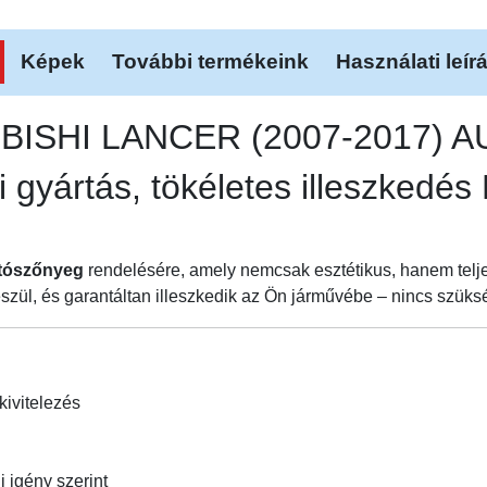
Képek
További termékeink
Használati leír
SUBISHI LANCER (2007-2017)
i gyártás, tökéletes illeszke
tószőnyeg
rendelésére, amely nemcsak esztétikus, hanem telj
szül, és garantáltan illeszkedik az Ön járművébe – nincs szüks
kivitelezés
i igény szerint