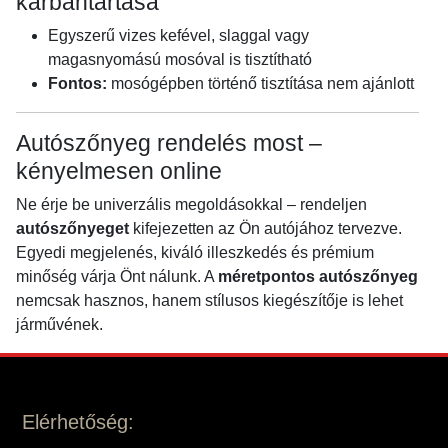
karbantartása
Egyszerű vizes kefével, slaggal vagy
magasnyomású mosóval is tisztítható
Fontos:
mosógépben történő tisztítása nem ajánlott
Autószőnyeg rendelés most –
kényelmesen online
Ne érje be univerzális megoldásokkal – rendeljen
autószőnyeget
kifejezetten az Ön autójához tervezve.
Egyedi megjelenés, kiváló illeszkedés és prémium
minőség várja Önt nálunk. A
méretpontos autószőnyeg
nemcsak hasznos, hanem stílusos kiegészítője is lehet
járművének.
Elérhetőség: