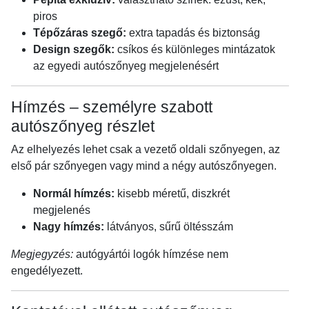
piros
Tépőzáras szegő:
extra tapadás és biztonság
Design szegők:
csíkos és különleges mintázatok
az egyedi autószőnyeg megjelenésért
Hímzés – személyre szabott
autószőnyeg részlet
Az elhelyezés lehet csak a vezető oldali szőnyegen, az
első pár szőnyegen vagy mind a négy autószőnyegen.
Normál hímzés:
kisebb méretű, diszkrét
megjelenés
Nagy hímzés:
látványos, sűrű öltésszám
Megjegyzés:
autógyártói logók hímzése nem
engedélyezett.