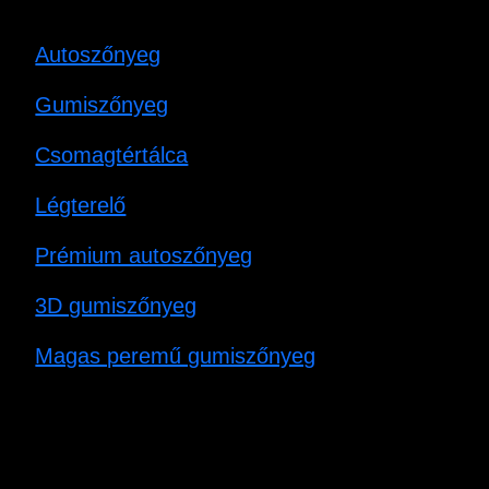
Autoszőnyeg
Gumiszőnyeg
Csomagtértálca
Légterelő
Prémium autoszőnyeg
3D gumiszőnyeg
Magas peremű gumiszőnyeg