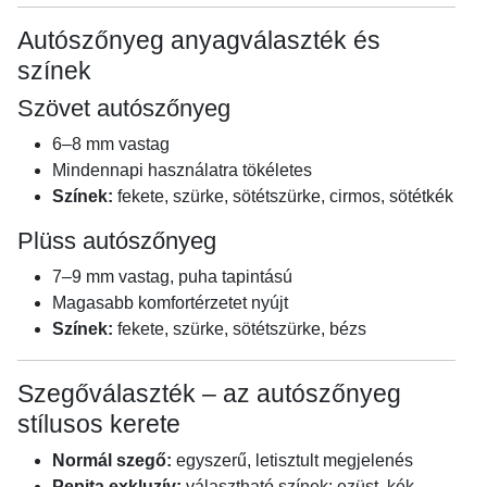
Autószőnyeg anyagválaszték és
színek
Szövet autószőnyeg
6–8 mm vastag
Mindennapi használatra tökéletes
Színek:
fekete, szürke, sötétszürke, cirmos, sötétkék
Plüss autószőnyeg
7–9 mm vastag, puha tapintású
Magasabb komfortérzetet nyújt
Színek:
fekete, szürke, sötétszürke, bézs
Szegőválaszték – az autószőnyeg
stílusos kerete
Normál szegő:
egyszerű, letisztult megjelenés
Pepita exkluzív:
választható színek: ezüst, kék,