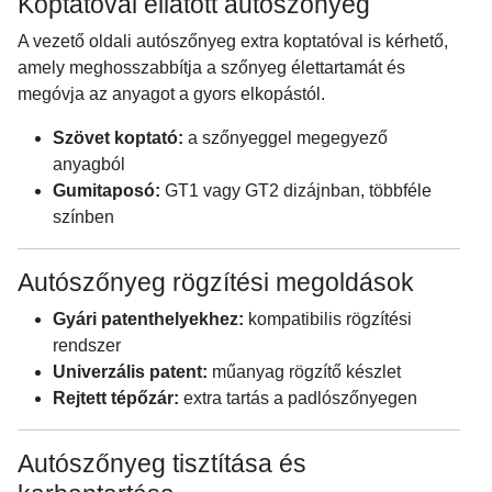
Koptatóval ellátott autószőnyeg
A vezető oldali autószőnyeg extra koptatóval is kérhető,
amely meghosszabbítja a szőnyeg élettartamát és
megóvja az anyagot a gyors elkopástól.
Szövet koptató:
a szőnyeggel megegyező
anyagból
Gumitaposó:
GT1 vagy GT2 dizájnban, többféle
színben
Autószőnyeg rögzítési megoldások
Gyári patenthelyekhez:
kompatibilis rögzítési
rendszer
Univerzális patent:
műanyag rögzítő készlet
Rejtett tépőzár:
extra tartás a padlószőnyegen
Autószőnyeg tisztítása és