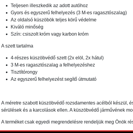
Teljesen illeszkedik az adott autóhoz
Gyors és egyszerű felhelyezés (3 M-es ragasztószalag)
Az oldalsó küszöbök teljes körű védelme
Kiváló minőség
Szín: csiszolt króm vagy karbon króm
A szett tartalma
4-részes küszöbvédő szett (2x elöl, 2x hátul)
3 M-es ragasztószalag a felhelyezéshez
Tisztítórongy
Az egyszerű felhelyezést segítő útmutató
A méretre szabott küszöbvédő rozsdamentes acélból készül, és 
sérülések és a karcolások ellen. A küszöbvédő járművének mod
A terméket csak egyedi megrendelésre rendeljük meg Önök részé