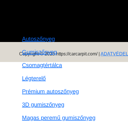
Autoszőnyeg
Gumiszőnyeg
Copyright © 2025 https://carcarpit.com/ |
ADATVÉDE
Csomagtértálca
Légterelő
Prémium autoszőnyeg
3D gumiszőnyeg
Magas peremű gumiszőnyeg