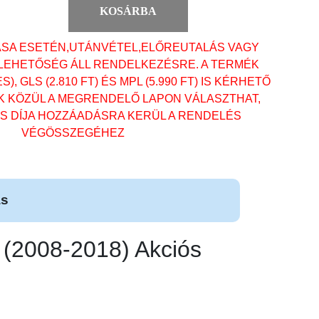
KOSÁRBA
ÁSA ESETÉN,UTÁNVÉTEL,ELŐREUTALÁS VAGY
 LEHETŐSÉG ÁLL RENDELKEZÉSRE. A TERMÉK
, GLS (2.810 FT) ÉS MPL (5.990 FT) IS KÉRHETŐ
OK KÖZÜL A MEGRENDELŐ LAPON VÁLASZTHAT,
ÁS DÍJA HOZZÁADÁSRA KERÜL A RENDELÉS
VÉGÖSSZEGÉHEZ
ás
008-2018) Akciós