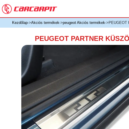
Kezdőlap
->
Akciós termékek
->
peugeot Akciós termékek
->PEUGEOT P
PEUGEOT PARTNER KÜSZÖBV