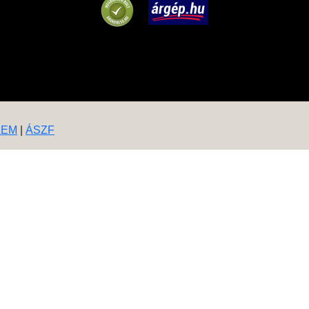
LEM
|
ÁSZF