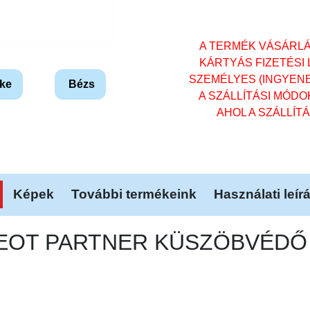
A TERMÉK VÁSÁRL
KÁRTYÁS FIZETÉSI
SZEMÉLYES (INGYENES)
ke
Bézs
A SZÁLLÍTÁSI MÓD
AHOL A SZÁLLÍT
Képek
További termékeink
Használati leír
GEOT PARTNER KÜSZÖBVÉDŐ (2