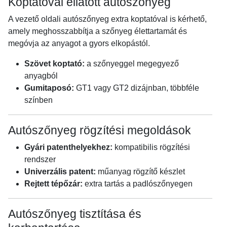
Koptatóval ellátott autószőnyeg
A vezető oldali autószőnyeg extra koptatóval is kérhető,
amely meghosszabbítja a szőnyeg élettartamát és
megóvja az anyagot a gyors elkopástól.
Szövet koptató:
a szőnyeggel megegyező
anyagból
Gumitaposó:
GT1 vagy GT2 dizájnban, többféle
színben
Autószőnyeg rögzítési megoldások
Gyári patenthelyekhez:
kompatibilis rögzítési
rendszer
Univerzális patent:
műanyag rögzítő készlet
Rejtett tépőzár:
extra tartás a padlószőnyegen
Autószőnyeg tisztítása és