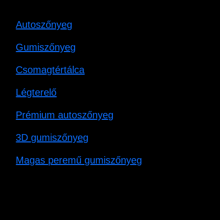
Autoszőnyeg
Gumiszőnyeg
Csomagtértálca
Légterelő
Prémium autoszőnyeg
3D gumiszőnyeg
Magas peremű gumiszőnyeg