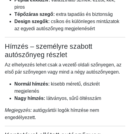
piros
Tépőzáras szegő:
extra tapadás és biztonság
Design szegők:
csíkos és különleges mintázatok
az egyedi autószőnyeg megjelenésért
Hímzés – személyre szabott
autószőnyeg részlet
Az elhelyezés lehet csak a vezető oldali szőnyegen, az
első pár szőnyegen vagy mind a négy autószőnyegen.
Normál hímzés:
kisebb méretű, diszkrét
megjelenés
Nagy hímzés:
látványos, sűrű öltésszám
Megjegyzés:
autógyártói logók hímzése nem
engedélyezett.