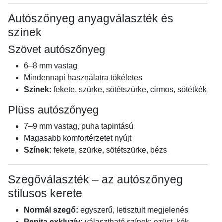
Autószőnyeg anyagválaszték és
színek
Szövet autószőnyeg
6–8 mm vastag
Mindennapi használatra tökéletes
Színek:
fekete, szürke, sötétszürke, cirmos, sötétkék
Plüss autószőnyeg
7–9 mm vastag, puha tapintású
Magasabb komfortérzetet nyújt
Színek:
fekete, szürke, sötétszürke, bézs
Szegőválaszték – az autószőnyeg
stílusos kerete
Normál szegő:
egyszerű, letisztult megjelenés
Pepita exkluzív:
választható színek: ezüst, kék,