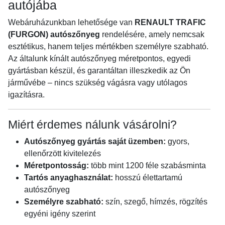
autójába
Webáruházunkban lehetősége van
RENAULT TRAFIC
(FURGON) autószőnyeg
rendelésére, amely nemcsak
esztétikus, hanem teljes mértékben személyre szabható.
Az általunk kínált autószőnyeg méretpontos, egyedi
gyártásban készül, és garantáltan illeszkedik az Ön
járművébe – nincs szükség vágásra vagy utólagos
igazításra.
Miért érdemes nálunk vásárolni?
Autószőnyeg gyártás saját üzemben:
gyors,
ellenőrzött kivitelezés
Méretpontosság:
több mint 1200 féle szabásminta
Tartós anyaghasználat:
hosszú élettartamú
autószőnyeg
Személyre szabható:
szín, szegő, hímzés, rögzítés
egyéni igény szerint