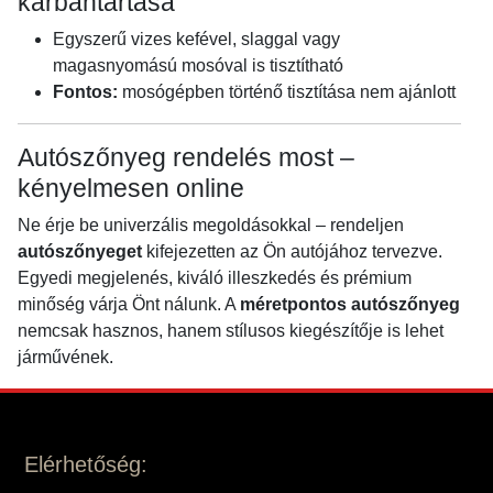
karbantartása
Egyszerű vizes kefével, slaggal vagy
magasnyomású mosóval is tisztítható
Fontos:
mosógépben történő tisztítása nem ajánlott
Autószőnyeg rendelés most –
kényelmesen online
Ne érje be univerzális megoldásokkal – rendeljen
autószőnyeget
kifejezetten az Ön autójához tervezve.
Egyedi megjelenés, kiváló illeszkedés és prémium
minőség várja Önt nálunk. A
méretpontos autószőnyeg
nemcsak hasznos, hanem stílusos kiegészítője is lehet
járművének.
Elérhetőség: