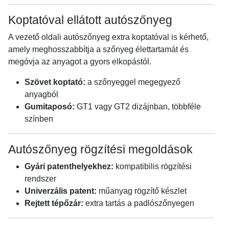
Koptatóval ellátott autószőnyeg
A vezető oldali autószőnyeg extra koptatóval is kérhető,
amely meghosszabbítja a szőnyeg élettartamát és
megóvja az anyagot a gyors elkopástól.
Szövet koptató:
a szőnyeggel megegyező
anyagból
Gumitaposó:
GT1 vagy GT2 dizájnban, többféle
színben
Autószőnyeg rögzítési megoldások
Gyári patenthelyekhez:
kompatibilis rögzítési
rendszer
Univerzális patent:
műanyag rögzítő készlet
Rejtett tépőzár:
extra tartás a padlószőnyegen