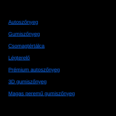
Autoszőnyeg
Gumiszőnyeg
Csomagtértálca
Légterelő
Prémium autoszőnyeg
3D gumiszőnyeg
Magas peremű gumiszőnyeg