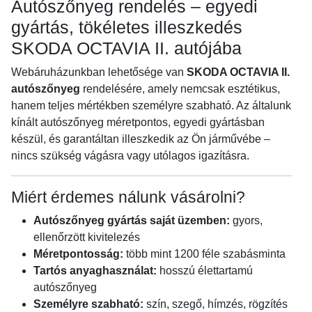
Autószőnyeg rendelés – egyedi
gyártás, tökéletes illeszkedés
SKODA OCTAVIA II. autójába
Webáruházunkban lehetősége van
SKODA OCTAVIA II.
autószőnyeg
rendelésére, amely nemcsak esztétikus,
hanem teljes mértékben személyre szabható. Az általunk
kínált autószőnyeg méretpontos, egyedi gyártásban
készül, és garantáltan illeszkedik az Ön járművébe –
nincs szükség vágásra vagy utólagos igazításra.
Miért érdemes nálunk vásárolni?
Autószőnyeg gyártás saját üzemben:
gyors,
ellenőrzött kivitelezés
Méretpontosság:
több mint 1200 féle szabásminta
Tartós anyaghasználat:
hosszú élettartamú
autószőnyeg
Személyre szabható:
szín, szegő, hímzés, rögzítés