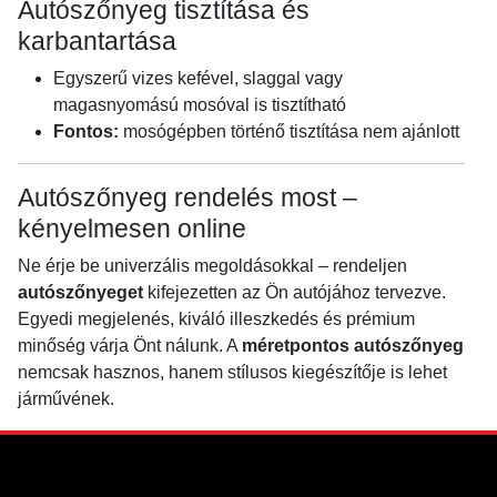
Autószőnyeg tisztítása és
karbantartása
Egyszerű vizes kefével, slaggal vagy
magasnyomású mosóval is tisztítható
Fontos:
mosógépben történő tisztítása nem ajánlott
Autószőnyeg rendelés most –
kényelmesen online
Ne érje be univerzális megoldásokkal – rendeljen
autószőnyeget
kifejezetten az Ön autójához tervezve.
Egyedi megjelenés, kiváló illeszkedés és prémium
minőség várja Önt nálunk. A
méretpontos autószőnyeg
nemcsak hasznos, hanem stílusos kiegészítője is lehet
járművének.