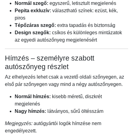
Normál szegő:
egyszerű, letisztult megjelenés
Pepita exkluzív:
választható színek: ezüst, kék,
piros
Tépőzáras szegő:
extra tapadás és biztonság
Design szegők:
csíkos és különleges mintázatok
az egyedi autószőnyeg megjelenésért
Hímzés – személyre szabott
autószőnyeg részlet
Az elhelyezés lehet csak a vezető oldali szőnyegen, az
első pár szőnyegen vagy mind a négy autószőnyegen.
Normál hímzés:
kisebb méretű, diszkrét
megjelenés
Nagy hímzés:
látványos, sűrű öltésszám
Megjegyzés:
autógyártói logók hímzése nem
engedélyezett.