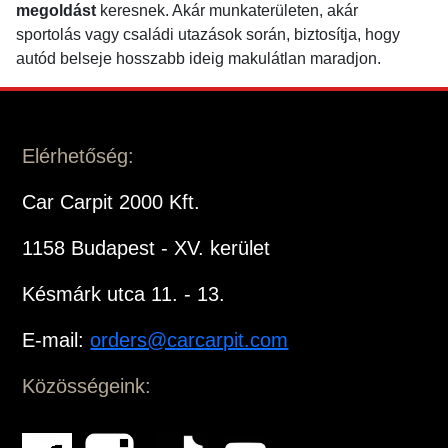
megoldást
keresnek. Akár munkaterületen, akár
sportolás vagy családi utazások során, biztosítja, hogy
autód belseje hosszabb ideig makulátlan maradjon.
Elérhetőség:
Car Carpit 2000 Kft.
1158 Budapest - XV. kerület
Késmárk utca 11. - 13.
E-mail:
orders@carcarpit.com
Közösségeink: