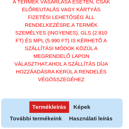
A TERMÉK VÁSÁRLÁSA ESETÉN, CSAK
ELŐREUTALÁS VAGY KÁRTYÁS
FIZETÉSI LEHETŐSÉG ÁLL
RENDELKEZÉSRE.A TERMÉK
SZEMÉLYES (INGYENES), GLS (2.810
FT) ÉS MPL (5.990 FT) IS KÉRHETŐ A
SZÁLLÍTÁSI MÓDOK KÖZÜL A
MEGRENDELŐ LAPON
VÁLASZTHAT,AHOL A SZÁLLÍTÁS DÍJA
HOZZÁADÁSRA KERÜL A RENDELÉS
VÉGÖSSZEGÉHEZ
Termékleírás
Képek
További termékeink
Használati leírás