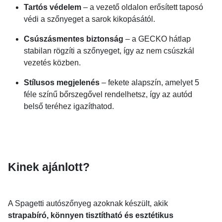
Tartós védelem
– a vezető oldalon erősített taposó
védi a szőnyeget a sarok kikopásától.
Csúszásmentes biztonság
– a GECKO hátlap
stabilan rögzíti a szőnyeget, így az nem csúszkál
vezetés közben.
Stílusos megjelenés
– fekete alapszín, amelyet 5
féle színű bőrszegővel rendelhetsz, így az autód
belső teréhez igazíthatod.
Kinek ajánlott?
A Spagetti autószőnyeg azoknak készült, akik
strapabíró, könnyen tisztítható és esztétikus