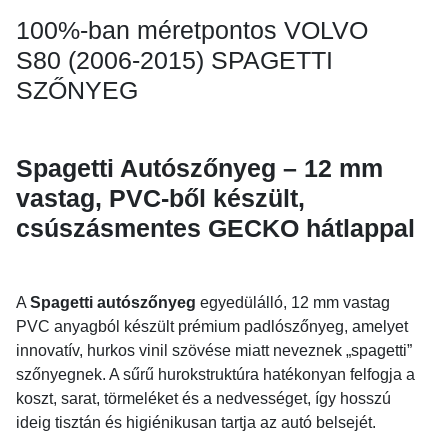
100%-ban méretpontos VOLVO
S80 (2006-2015) SPAGETTI
SZŐNYEG
Spagetti Autószőnyeg – 12 mm
vastag, PVC-ből készült,
csúszásmentes GECKO hátlappal
A
Spagetti autószőnyeg
egyedülálló, 12 mm vastag
PVC anyagból készült prémium padlószőnyeg, amelyet
innovatív, hurkos vinil szövése miatt neveznek „spagetti”
szőnyegnek. A sűrű hurokstruktúra hatékonyan felfogja a
koszt, sarat, törmeléket és a nedvességet, így hosszú
ideig tisztán és higiénikusan tartja az autó belsejét.