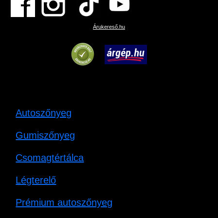
Árukereső.hu
Autoszőnyeg
Gumiszőnyeg
Csomagtértálca
Légterelő
Prémium autoszőnyeg