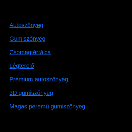
Autoszőnyeg
Gumiszőnyeg
Csomagtértálca
Légterelő
Prémium autoszőnyeg
3D gumiszőnyeg
Magas peremű gumiszőnyeg