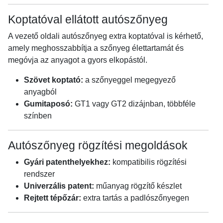
Koptatóval ellátott autószőnyeg
A vezető oldali autószőnyeg extra koptatóval is kérhető,
amely meghosszabbítja a szőnyeg élettartamát és
megóvja az anyagot a gyors elkopástól.
Szövet koptató:
a szőnyeggel megegyező
anyagból
Gumitaposó:
GT1 vagy GT2 dizájnban, többféle
színben
Autószőnyeg rögzítési megoldások
Gyári patenthelyekhez:
kompatibilis rögzítési
rendszer
Univerzális patent:
műanyag rögzítő készlet
Rejtett tépőzár:
extra tartás a padlószőnyegen