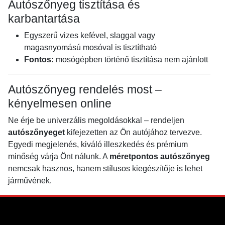
Autószőnyeg tisztítása és
karbantartása
Egyszerű vizes kefével, slaggal vagy
magasnyomású mosóval is tisztítható
Fontos:
mosógépben történő tisztítása nem ajánlott
Autószőnyeg rendelés most –
kényelmesen online
Ne érje be univerzális megoldásokkal – rendeljen
autószőnyeget
kifejezetten az Ön autójához tervezve.
Egyedi megjelenés, kiváló illeszkedés és prémium
minőség várja Önt nálunk. A
méretpontos autószőnyeg
nemcsak hasznos, hanem stílusos kiegészítője is lehet
járművének.