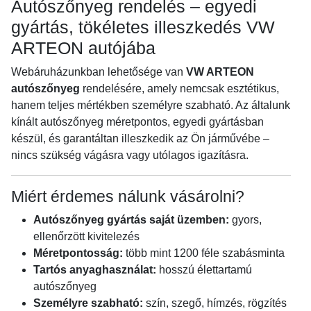
Autószőnyeg rendelés – egyedi
gyártás, tökéletes illeszkedés VW
ARTEON autójába
Webáruházunkban lehetősége van
VW ARTEON
autószőnyeg
rendelésére, amely nemcsak esztétikus,
hanem teljes mértékben személyre szabható. Az általunk
kínált autószőnyeg méretpontos, egyedi gyártásban
készül, és garantáltan illeszkedik az Ön járművébe –
nincs szükség vágásra vagy utólagos igazításra.
Miért érdemes nálunk vásárolni?
Autószőnyeg gyártás saját üzemben:
gyors,
ellenőrzött kivitelezés
Méretpontosság:
több mint 1200 féle szabásminta
Tartós anyaghasználat:
hosszú élettartamú
autószőnyeg
Személyre szabható:
szín, szegő, hímzés, rögzítés