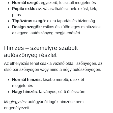
Normál szegő:
egyszerű, letisztult megjelenés
Pepita exkluzív:
választható színek: ezüst, kék,
piros
Tépőzáras szegő:
extra tapadás és biztonság
Design szegők:
csíkos és különleges mintázatok
az egyedi autószőnyeg megjelenésért
Hímzés – személyre szabott
autószőnyeg részlet
Az elhelyezés lehet csak a vezető oldali szőnyegen, az
első pár szőnyegen vagy mind a négy autószőnyegen.
Normál hímzés:
kisebb méretű, diszkrét
megjelenés
Nagy hímzés:
látványos, sűrű öltésszám
Megjegyzés:
autógyártói logók hímzése nem
engedélyezett.