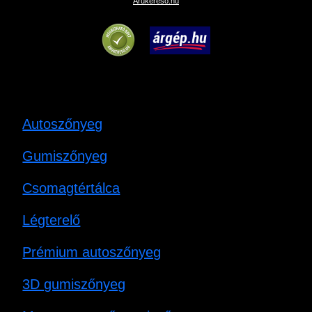
Árukereső.hu
Autoszőnyeg
Gumiszőnyeg
Csomagtértálca
Légterelő
Prémium autoszőnyeg
3D gumiszőnyeg