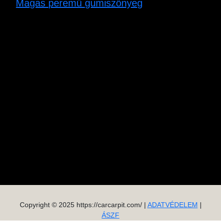
Magas peremű gumiszőnyeg
Copyright © 2025 https://carcarpit.com/ |
ADATVÉDELEM
|
ÁSZF