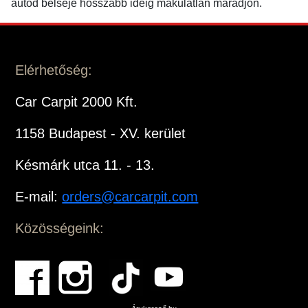
autód belseje hosszabb ideig makulátlan maradjon.
Elérhetőség:
Car Carpit 2000 Kft.
1158 Budapest - XV. kerület
Késmárk utca 11. - 13.
E-mail:
orders@carcarpit.com
Közösségeink: