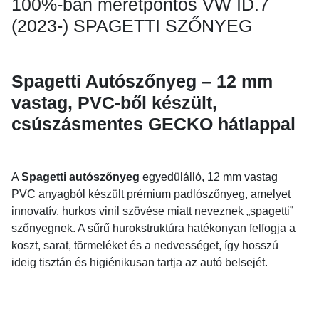
100%-ban méretpontos VW ID.7
(2023-) SPAGETTI SZŐNYEG
Spagetti Autószőnyeg – 12 mm
vastag, PVC-ből készült,
csúszásmentes GECKO hátlappal
A
Spagetti autószőnyeg
egyedülálló, 12 mm vastag
PVC anyagból készült prémium padlószőnyeg, amelyet
innovatív, hurkos vinil szövése miatt neveznek „spagetti”
szőnyegnek. A sűrű hurokstruktúra hatékonyan felfogja a
koszt, sarat, törmeléket és a nedvességet, így hosszú
ideig tisztán és higiénikusan tartja az autó belsejét.