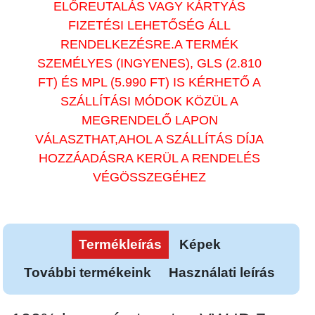
ELŐREUTALÁS VAGY KÁRTYÁS
FIZETÉSI LEHETŐSÉG ÁLL
RENDELKEZÉSRE.A TERMÉK
SZEMÉLYES (INGYENES), GLS (2.810
FT) ÉS MPL (5.990 FT) IS KÉRHETŐ A
SZÁLLÍTÁSI MÓDOK KÖZÜL A
MEGRENDELŐ LAPON
VÁLASZTHAT,AHOL A SZÁLLÍTÁS DÍJA
HOZZÁADÁSRA KERÜL A RENDELÉS
VÉGÖSSZEGÉHEZ
Termékleírás
Képek
További termékeink
Használati leírás