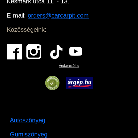
Késmárk utca 11. - 13.
E-mail:
orders@carcarpit.com
Közösségeink:
Árukereső.hu
Autoszőnyeg
Gumiszőnyeg