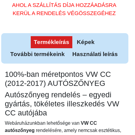
AHOL A SZÁLLÍTÁS DÍJA HOZZÁADÁSRA
KERÜL A RENDELÉS VÉGÖSSZEGÉHEZ
Termékleírás
Képek
További termékeink
Használati leírás
100%-ban méretpontos VW CC
(2012-2017) AUTÓSZŐNYEG
Autószőnyeg rendelés – egyedi
gyártás, tökéletes illeszkedés VW
CC autójába
Webáruházunkban lehetősége van
VW CC
autószőnyeg
rendelésére, amely nemcsak esztétikus,