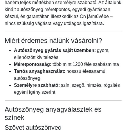
hanem teljes mértékben személyre szabható. Az általunk
kínált autószőnyeg méretpontos, egyedi gyártásban
készül, és garantáltan illeszkedik az Ön járművébe –
nincs szükség vágásra vagy utólagos igazításra.
Miért érdemes nálunk vásárolni?
Autószőnyeg gyártás saját üzemben:
gyors,
ellenőrzött kivitelezés
Méretpontosság:
több mint 1200 féle szabásminta
Tartós anyaghasználat:
hosszú élettartamú
autószőnyeg
Személyre szabható:
szín, szegő, hímzés, rögzítés
egyéni igény szerint
Autószőnyeg anyagválaszték és
színek
Szövet autószőnyeg