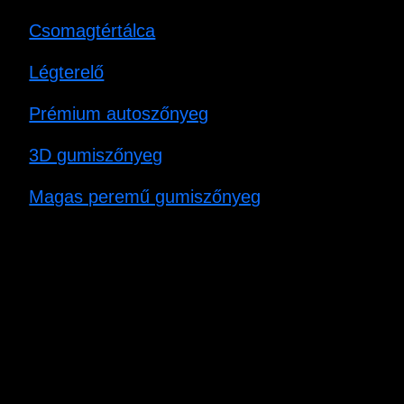
Csomagtértálca
Légterelő
Prémium autoszőnyeg
3D gumiszőnyeg
Magas peremű gumiszőnyeg