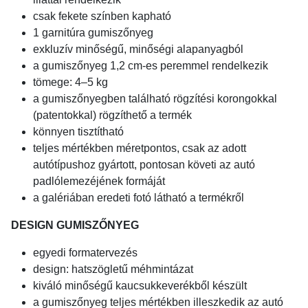
csak fekete színben kapható
1 garnitúra gumiszőnyeg
exkluzív minőségű, minőségi alapanyagból
a gumiszőnyeg 1,2 cm-es peremmel rendelkezik
tömege: 4–5 kg
a gumiszőnyegben található rögzítési korongokkal
(patentokkal) rögzíthető a termék
könnyen tisztítható
teljes mértékben méretpontos, csak az adott
autótípushoz gyártott, pontosan követi az autó
padlólemezéjének formáját
a galériában eredeti fotó látható a termékről
DESIGN GUMISZŐNYEG
egyedi formatervezés
design: hatszögletű méhmintázat
kiváló minőségű kaucsukkeverékből készült
a gumiszőnyeg teljes mértékben illeszkedik az autó