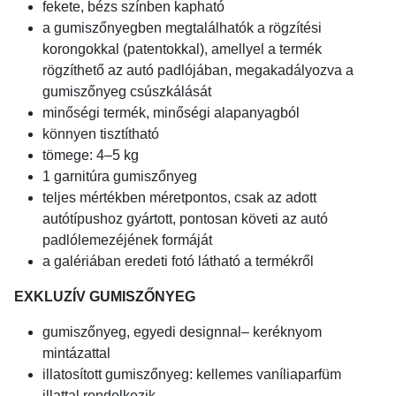
fekete, bézs színben kapható
a gumiszőnyegben megtalálhatók a rögzítési
korongokkal (patentokkal), amellyel a termék
rögzíthető az autó padlójában, megakadályozva a
gumiszőnyeg csúszkálását
minőségi termék, minőségi alapanyagból
könnyen tisztítható
tömege: 4–5 kg
1 garnitúra gumiszőnyeg
teljes mértékben méretpontos, csak az adott
autótípushoz gyártott, pontosan követi az autó
padlólemezéjének formáját
a galériában eredeti fotó látható a termékről
EXKLUZÍV GUMISZŐNYEG
gumiszőnyeg, egyedi designnal– keréknyom
mintázattal
illatosított gumiszőnyeg: kellemes vaníliaparfüm
illattal rendelkezik