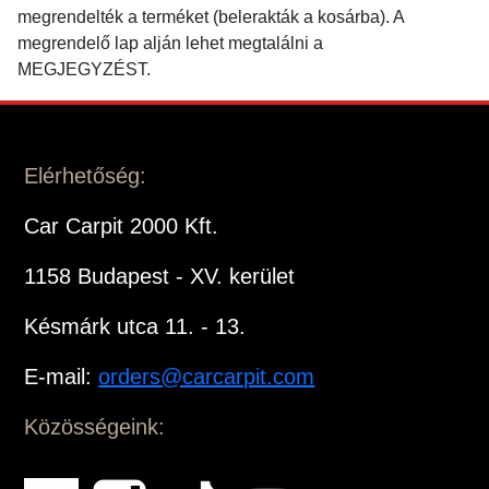
megrendelték a terméket (belerakták a kosárba). A
megrendelő lap alján lehet megtalálni a
MEGJEGYZÉST.
Elérhetőség:
Car Carpit 2000 Kft.
1158 Budapest - XV. kerület
Késmárk utca 11. - 13.
E-mail:
orders@carcarpit.com
Közösségeink: