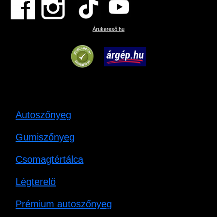
Árukereső.hu
Autoszőnyeg
Gumiszőnyeg
Csomagtértálca
Légterelő
Prémium autoszőnyeg