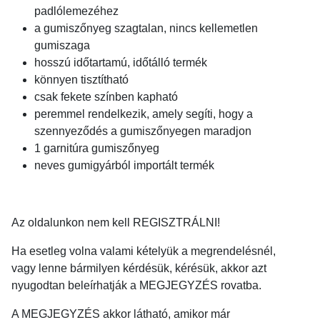
padlólemezéhez
a gumiszőnyeg szagtalan, nincs kellemetlen
gumiszaga
hosszú időtartamú, időtálló termék
könnyen tisztítható
csak fekete színben kapható
peremmel rendelkezik, amely segíti, hogy a
szennyeződés a gumiszőnyegen maradjon
1 garnitúra gumiszőnyeg
neves gumigyárból importált termék
Az oldalunkon nem kell REGISZTRÁLNI!
Ha esetleg volna valami kételyük a megrendelésnél,
vagy lenne bármilyen kérdésük, kérésük, akkor azt
nyugodtan beleírhatják a MEGJEGYZÉS rovatba.
A MEGJEGYZÉS akkor látható, amikor már