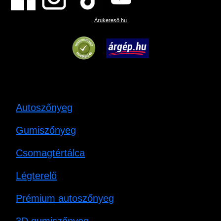
Árukereső.hu
Autoszőnyeg
Gumiszőnyeg
Csomagtértálca
Légterelő
Prémium autoszőnyeg
3D gumiszőnyeg