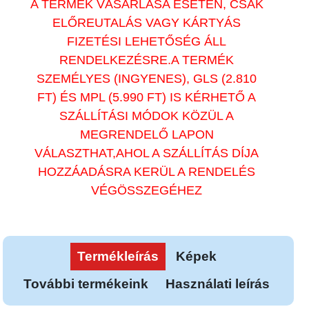
A TERMÉK VÁSÁRLÁSA ESETÉN, CSAK
ELŐREUTALÁS VAGY KÁRTYÁS
FIZETÉSI LEHETŐSÉG ÁLL
RENDELKEZÉSRE.A TERMÉK
SZEMÉLYES (INGYENES), GLS (2.810
FT) ÉS MPL (5.990 FT) IS KÉRHETŐ A
SZÁLLÍTÁSI MÓDOK KÖZÜL A
MEGRENDELŐ LAPON
VÁLASZTHAT,AHOL A SZÁLLÍTÁS DÍJA
HOZZÁADÁSRA KERÜL A RENDELÉS
VÉGÖSSZEGÉHEZ
Termékleírás
Képek
További termékeink
Használati leírás