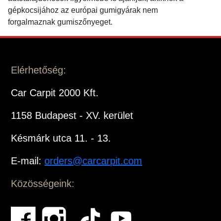
gépkocsijához az európai gumigyárak nem
forgalmaznak gumiszőnyeget.
Elérhetőség:
Car Carpit 2000 Kft.
1158 Budapest - XV. kerület
Késmárk utca 11. - 13.
E-mail:
orders@carcarpit.com
Közösségeink: