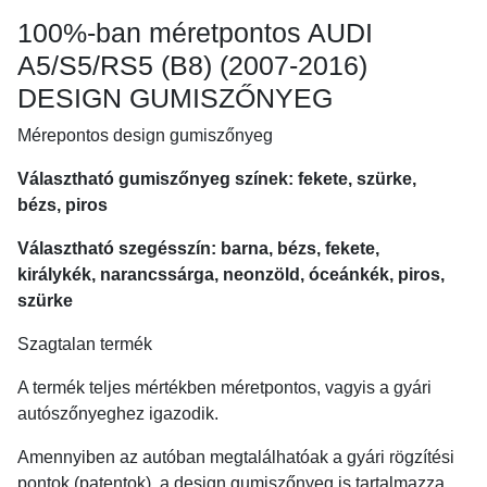
100%-ban méretpontos AUDI
A5/S5/RS5 (B8) (2007-2016)
DESIGN GUMISZŐNYEG
Mérepontos design gumiszőnyeg
Választható gumiszőnyeg színek: fekete, szürke,
bézs, piros
Választható szegésszín: barna, bézs, fekete,
királykék, narancssárga, neonzöld, óceánkék, piros,
szürke
Szagtalan termék
A termék teljes mértékben méretpontos, vagyis a gyári
autószőnyeghez igazodik.
Amennyiben az autóban megtalálhatóak a gyári rögzítési
pontok (patentok), a design gumiszőnyeg is tartalmazza