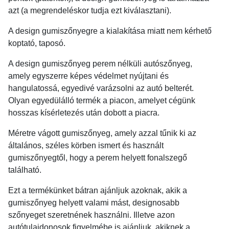
azt (a megrendeléskor tudja ezt kiválasztani).
A design gumiszőnyegre a kialakítása miatt nem kérhető
koptató, taposó.
A design gumiszőnyeg perem nélküli autószőnyeg,
amely egyszerre képes védelmet nyújtani és
hangulatossá, egyedivé varázsolni az autó belterét.
Olyan egyedülálló termék a piacon, amelyet cégünk
hosszas kísérletezés után dobott a piacra.
Méretre vágott gumiszőnyeg, amely azzal tűnik ki az
általános, széles körben ismert és használt
gumiszőnyegtől, hogy a perem helyett fonalszegő
található.
Ezt a termékünket bátran ajánljuk azoknak, akik a
gumiszőnyeg helyett valami mást, designosabb
szőnyeget szeretnének használni. Illetve azon
autótulajdonosok figyelmébe is ajánljuk, akiknek a