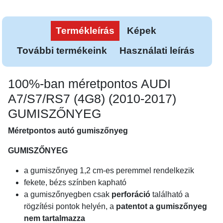
Termékleírás
Képek
További termékeink
Használati leírás
100%-ban méretpontos AUDI
A7/S7/RS7 (4G8) (2010-2017)
GUMISZŐNYEG
Méretpontos autó gumiszőnyeg
GUMISZŐNYEG
a gumiszőnyeg 1,2 cm-es peremmel rendelkezik
fekete, bézs színben kapható
a gumiszőnyegben csak
perforáció
található a
rögzítési pontok helyén, a
patentot a gumiszőnyeg
nem tartalmazza