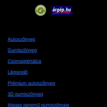
Autoszőnyeg
Gumiszőnyeg
Csomagtértálca
Légterelő
Prémium autoszőnyeg
3D gumiszőnyeg
Magas peremű gumiszőnyeg