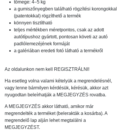
tömege: 4–5 kg
a gumiszőnyegben található rögzítési korongokkal
(patentokkal) rögzíthető a termék
könnyen tisztítható
teljes mértékben méretpontos, csak az adott
autótípushoz gyártott, pontosan követi az autó
padlólemezéjének formáját
a galériában eredeti fotó látható a termékről
Az oldalunkon nem kell REGISZTRÁLNI!
Ha esetleg volna valami kételyük a megrendelésnél,
vagy lenne bármilyen kérdésük, kérésük, akkor azt
nyugodtan beleírhatják a MEGJEGYZÉS rovatba.
A MEGJEGYZÉS akkor látható, amikor már
megrendelték a terméket (belerakták a kosárba). A
megrendelő lap alján lehet megtalálni a
MEGJEGYZÉST.