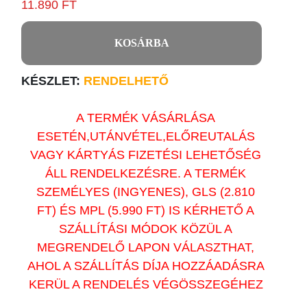
11.890 FT
KOSÁRBA
KÉSZLET:
RENDELHETŐ
A TERMÉK VÁSÁRLÁSA
ESETÉN,UTÁNVÉTEL,ELŐREUTALÁS
VAGY KÁRTYÁS FIZETÉSI LEHETŐSÉG
ÁLL RENDELKEZÉSRE. A TERMÉK
SZEMÉLYES (INGYENES), GLS (2.810
FT) ÉS MPL (5.990 FT) IS KÉRHETŐ A
SZÁLLÍTÁSI MÓDOK KÖZÜL A
MEGRENDELŐ LAPON VÁLASZTHAT,
AHOL A SZÁLLÍTÁS DÍJA HOZZÁADÁSRA
KERÜL A RENDELÉS VÉGÖSSZEGÉHEZ