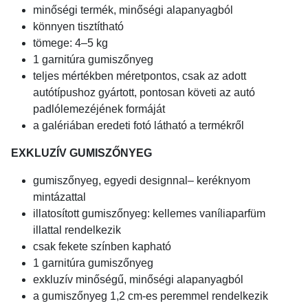
minőségi termék, minőségi alapanyagból
könnyen tisztítható
tömege: 4–5 kg
1 garnitúra gumiszőnyeg
teljes mértékben méretpontos, csak az adott
autótípushoz gyártott, pontosan követi az autó
padlólemezéjének formáját
a galériában eredeti fotó látható a termékről
EXKLUZÍV GUMISZŐNYEG
gumiszőnyeg, egyedi designnal– keréknyom
mintázattal
illatosított gumiszőnyeg: kellemes vaníliaparfüm
illattal rendelkezik
csak fekete színben kapható
1 garnitúra gumiszőnyeg
exkluzív minőségű, minőségi alapanyagból
a gumiszőnyeg 1,2 cm-es peremmel rendelkezik