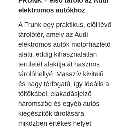
FRUNK – első tároló az Audi
elektromos autókhoz
A Frunk egy praktikus, elől lévő
tárolótér, amely az Audi
elektromos autók motorháztető
alatti, eddig kihasználatlan
területét alakítja át hasznos
tárolóhellyé. Masszív kivitelű
és nagy térfogatú, így ideális a
töltőkábel, elakadásjelző
háromszög és egyéb autós
kiegészítők tárolására,
miközben értékes helyet