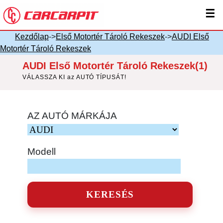
☰
Kezdőlap
->
Első Motortér Tároló Rekeszek
->
AUDI Első
Motortér Tároló Rekeszek
AUDI Első Motortér Tároló Rekeszek(1)
VÁLASSZA KI az AUTÓ TÍPUSÁT!
AZ AUTÓ MÁRKÁJA
Modell
KERESÉS