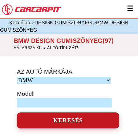
☰
Kezdőlap
->
DESIGN GUMISZŐNYEG
->
BMW DESIGN
GUMISZŐNYEG
BMW DESIGN GUMISZŐNYEG(97)
VÁLASSZA KI az AUTÓ TÍPUSÁT!
AZ AUTÓ MÁRKÁJA
Modell
KERESÉS