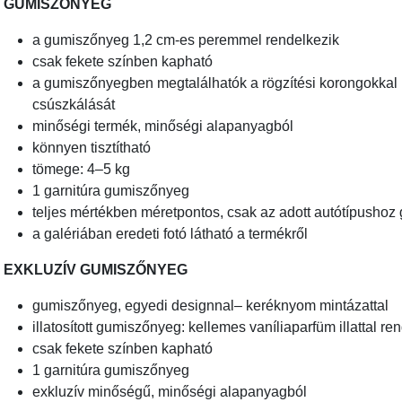
GUMISZŐNYEG
a gumiszőnyeg 1,2 cm-es peremmel rendelkezik
csak fekete színben kapható
a gumiszőnyegben megtalálhatók a rögzítési korongokkal 
csúszkálását
minőségi termék, minőségi alapanyagból
könnyen tisztítható
tömege: 4–5 kg
1 garnitúra gumiszőnyeg
teljes mértékben méretpontos, csak az adott autótípushoz 
a galériában eredeti fotó látható a termékről
EXKLUZÍV GUMISZŐNYEG
gumiszőnyeg, egyedi designnal– keréknyom mintázattal
illatosított gumiszőnyeg: kellemes vaníliaparfüm illattal re
csak fekete színben kapható
1 garnitúra gumiszőnyeg
exkluzív minőségű, minőségi alapanyagból