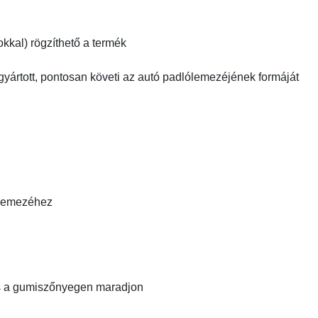
kkal) rögzíthető a termék
gyártott, pontosan követi az autó padlólemezéjének formáját
ólemezéhez
és a gumiszőnyegen maradjon