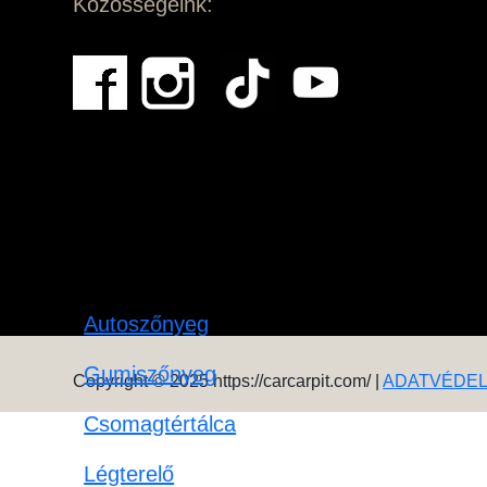
Közösségeink:
Autoszőnyeg
Gumiszőnyeg
Copyright © 2025 https://carcarpit.com/ |
ADATVÉDE
Csomagtértálca
Légterelő