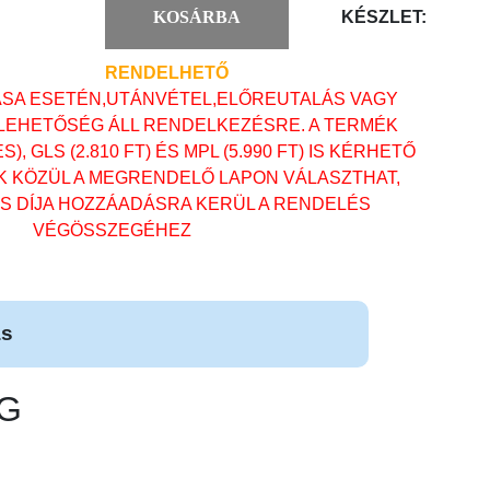
KOSÁRBA
KÉSZLET:
RENDELHETŐ
ÁSA ESETÉN,UTÁNVÉTEL,ELŐREUTALÁS VAGY
 LEHETŐSÉG ÁLL RENDELKEZÉSRE. A TERMÉK
, GLS (2.810 FT) ÉS MPL (5.990 FT) IS KÉRHETŐ
OK KÖZÜL A MEGRENDELŐ LAPON VÁLASZTHAT,
ÁS DÍJA HOZZÁADÁSRA KERÜL A RENDELÉS
VÉGÖSSZEGÉHEZ
ás
EG