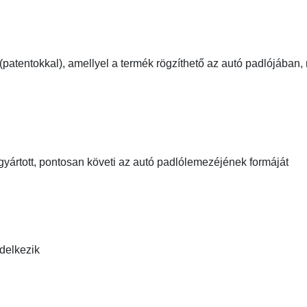
(patentokkal), amellyel a termék rögzíthető az autó padlójáb
gyártott, pontosan követi az autó padlólemezéjének formáját
ndelkezik