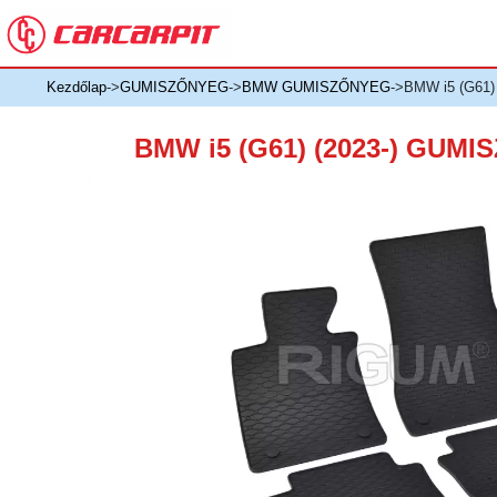
Kezdőlap
->
GUMISZŐNYEG
->
BMW GUMISZŐNYEG
->BMW i5 (G61
BMW i5 (G61) (2023-) GUM