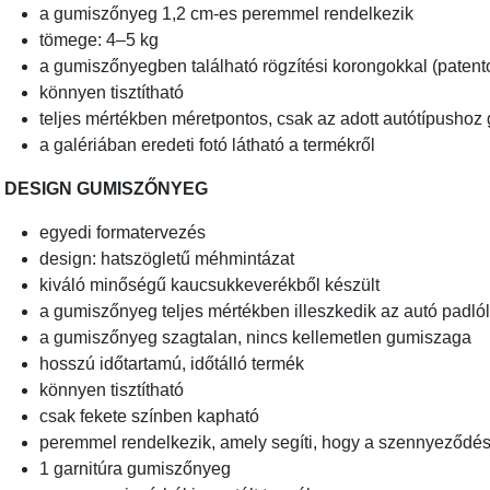
a gumiszőnyeg 1,2 cm-es peremmel rendelkezik
tömege: 4–5 kg
a gumiszőnyegben található rögzítési korongokkal (patento
könnyen tisztítható
teljes mértékben méretpontos, csak az adott autótípushoz 
a galériában eredeti fotó látható a termékről
DESIGN GUMISZŐNYEG
egyedi formatervezés
design: hatszögletű méhmintázat
kiváló minőségű kaucsukkeverékből készült
a gumiszőnyeg teljes mértékben illeszkedik az autó padl
a gumiszőnyeg szagtalan, nincs kellemetlen gumiszaga
hosszú időtartamú, időtálló termék
könnyen tisztítható
csak fekete színben kapható
peremmel rendelkezik, amely segíti, hogy a szennyeződ
1 garnitúra gumiszőnyeg