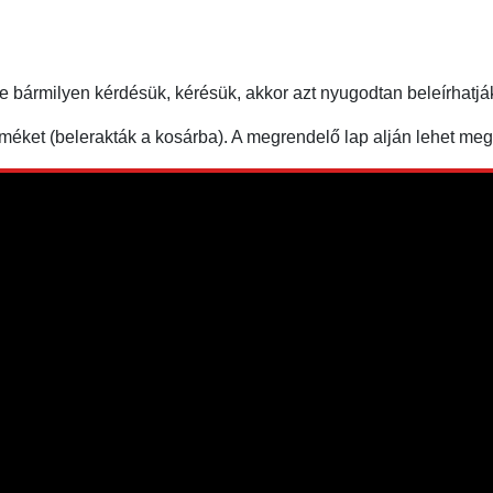
ne bármilyen kérdésük, kérésük, akkor azt nyugodtan beleírha
éket (belerakták a kosárba). A megrendelő lap alján lehet m