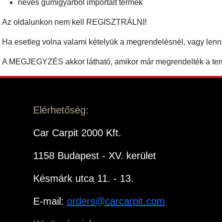
neves gumigyárból importált termék
Az oldalunkon nem kell REGISZTRÁLNI!
Ha esetleg volna valami kételyük a megrendelésnél, vagy len
A MEGJEGYZÉS akkor látható, amikor már megrendelték a term
Elérhetőség:
Car Carpit 2000 Kft.
1158 Budapest - XV. kerület
Késmárk utca 11. - 13.
E-mail:
orders@carcarpit.com