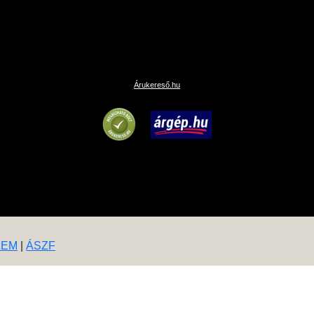
Árukereső.hu
LEM
|
ÁSZF