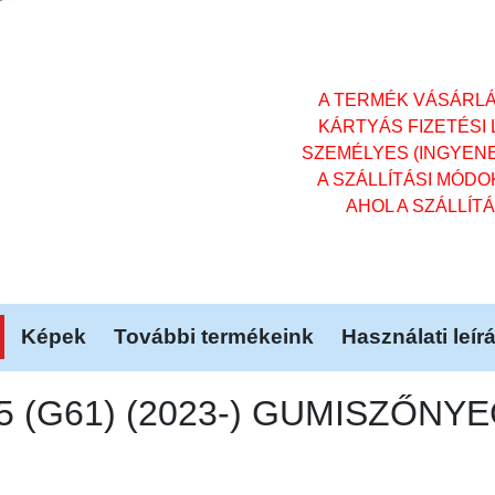
A TERMÉK VÁSÁRL
KÁRTYÁS FIZETÉSI
SZEMÉLYES (INGYENES)
A SZÁLLÍTÁSI MÓD
AHOL A SZÁLLÍT
Képek
További termékeink
Használati leír
i5 (G61) (2023-) GUMISZŐNY