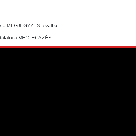
tják a MEGJEGYZÉS rovatba.
egtalálni a MEGJEGYZÉST.