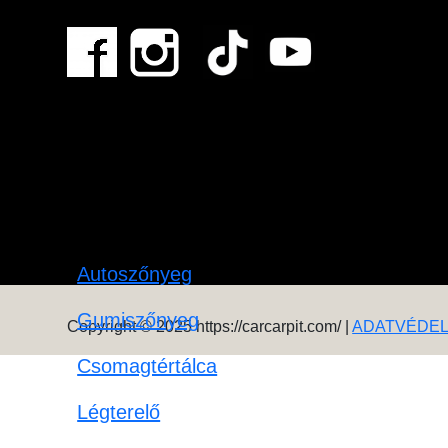
Autoszőnyeg
Gumiszőnyeg
Copyright © 2025 https://carcarpit.com/ |
ADATVÉDE
Csomagtértálca
Légterelő