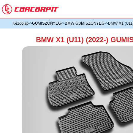
Kezdőlap
->
GUMISZŐNYEG
->
BMW GUMISZŐNYEG
->BMW X1 (U11
BMW X1 (U11) (2022-) GUM