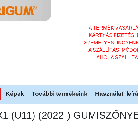
A TERMÉK VÁSÁRL
KÁRTYÁS FIZETÉSI
SZEMÉLYES (INGYENES)
A SZÁLLÍTÁSI MÓD
AHOL A SZÁLLÍT
Képek
További termékeink
Használati leír
X1 (U11) (2022-) GUMISZŐNY