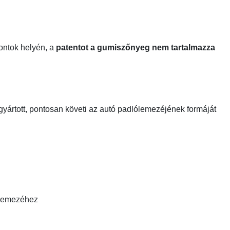
pontok helyén, a
patentot a gumiszőnyeg nem tartalmazza
gyártott, pontosan követi az autó padlólemezéjének formáját
ólemezéhez