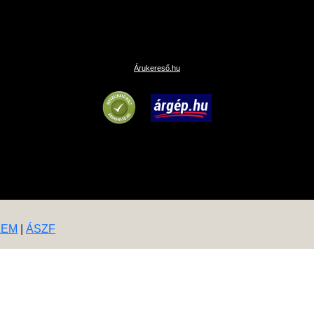
Árukereső.hu
LEM
|
ÁSZF