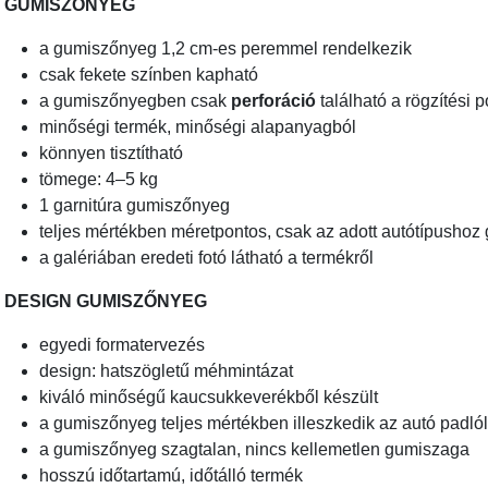
GUMISZŐNYEG
a gumiszőnyeg 1,2 cm-es peremmel rendelkezik
csak fekete színben kapható
a gumiszőnyegben csak
perforáció
található a rögzítési 
minőségi termék, minőségi alapanyagból
könnyen tisztítható
tömege: 4–5 kg
1 garnitúra gumiszőnyeg
teljes mértékben méretpontos, csak az adott autótípushoz 
a galériában eredeti fotó látható a termékről
DESIGN GUMISZŐNYEG
egyedi formatervezés
design: hatszögletű méhmintázat
kiváló minőségű kaucsukkeverékből készült
a gumiszőnyeg teljes mértékben illeszkedik az autó padl
a gumiszőnyeg szagtalan, nincs kellemetlen gumiszaga
hosszú időtartamú, időtálló termék