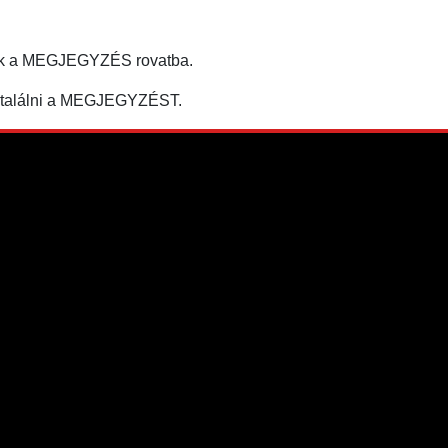
tják a MEGJEGYZÉS rovatba.
egtalálni a MEGJEGYZÉST.