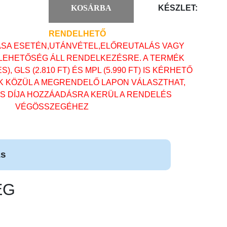
KOSÁRBA
KÉSZLET:
RENDELHETŐ
ÁSA ESETÉN,UTÁNVÉTEL,ELŐREUTALÁS VAGY
 LEHETŐSÉG ÁLL RENDELKEZÉSRE. A TERMÉK
, GLS (2.810 FT) ÉS MPL (5.990 FT) IS KÉRHETŐ
OK KÖZÜL A MEGRENDELŐ LAPON VÁLASZTHAT,
ÁS DÍJA HOZZÁADÁSRA KERÜL A RENDELÉS
VÉGÖSSZEGÉHEZ
ás
EG