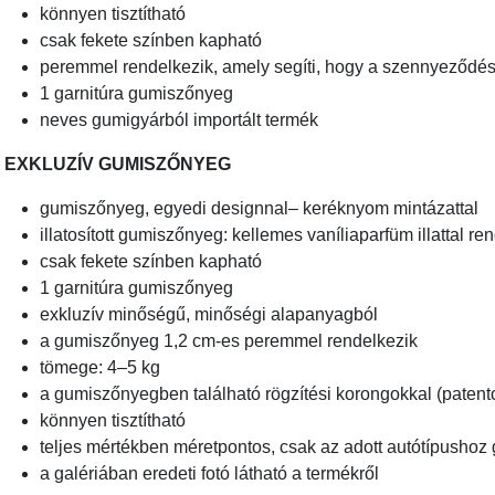
könnyen tisztítható
csak fekete színben kapható
peremmel rendelkezik, amely segíti, hogy a szennyeződ
1 garnitúra gumiszőnyeg
neves gumigyárból importált termék
EXKLUZÍV GUMISZŐNYEG
gumiszőnyeg, egyedi designnal– keréknyom mintázattal
illatosított gumiszőnyeg: kellemes vaníliaparfüm illattal re
csak fekete színben kapható
1 garnitúra gumiszőnyeg
exkluzív minőségű, minőségi alapanyagból
a gumiszőnyeg 1,2 cm-es peremmel rendelkezik
tömege: 4–5 kg
a gumiszőnyegben található rögzítési korongokkal (patento
könnyen tisztítható
teljes mértékben méretpontos, csak az adott autótípushoz 
a galériában eredeti fotó látható a termékről