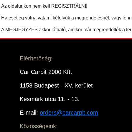
Az oldalunkon nem kell REGISZTRÁLNI!
Ha esetleg volna valami kételyük a megrendelésnél, vagy len
A MEGJEGYZÉS akkor látható, amikor már megrendelték a term
Elérhetőség:
Car Carpit 2000 Kft.
1158 Budapest - XV. kerület
Késmárk utca 11. - 13.
E-mail:
orders@carcarpit.com
Közösségeink: