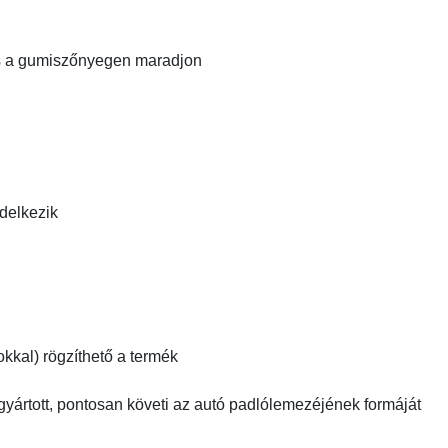
és a gumiszőnyegen maradjon
ndelkezik
kkal) rögzíthető a termék
gyártott, pontosan követi az autó padlólemezéjének formáját