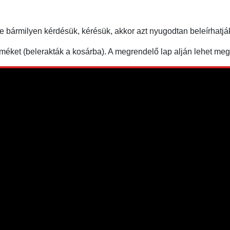
ne bármilyen kérdésük, kérésük, akkor azt nyugodtan beleírha
éket (belerakták a kosárba). A megrendelő lap alján lehet m