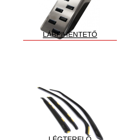
LÁBPIHENTETŐ
LÉGTERELŐ