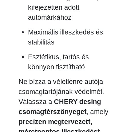
kifejezetten adott
autómárkához
Maximális illeszkedés és
stabilitás
Esztétikus, tartós és
könnyen tisztítható
Ne bízza a véletlenre autója
csomagtartójának védelmét.
Válassza a
CHERY desing
csomagtérszőnyeget
, amely
precízen megtervezett,
méretpontos illeszkedést