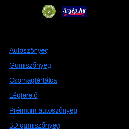
Autoszőnyeg
Gumiszőnyeg
Csomagtértálca
Légterelő
Prémium autoszőnyeg
3D gumiszőnyeg