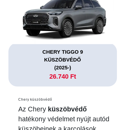
CHERY TIGGO 9
KÜSZÖBVÉDŐ
(2025-)
26.740 Ft
Chery küszöbvédő
Az Chery
küszöbvédő
hatékony védelmet nyújt autód
küszöbeinek a karcolások,