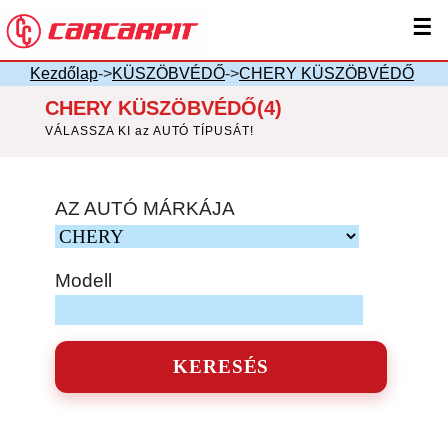
☰
Kezdőlap
->
KÜSZÖBVÉDŐ
->
CHERY KÜSZÖBVÉDŐ
CHERY KÜSZÖBVÉDŐ(4)
VÁLASSZA KI az AUTÓ TÍPUSÁT!
AZ AUTÓ MÁRKÁJA
Modell
KERESÉS