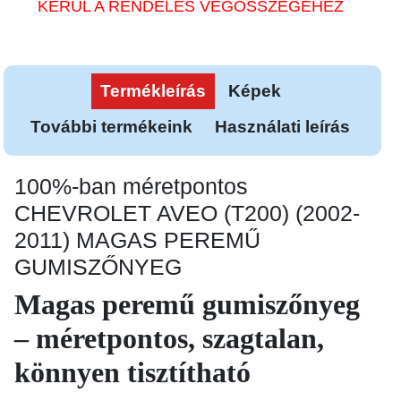
KERÜL A RENDELÉS VÉGÖSSZEGÉHEZ
Termékleírás
Képek
További termékeink
Használati leírás
100%-ban méretpontos
CHEVROLET AVEO (T200) (2002-
2011) MAGAS PEREMŰ
GUMISZŐNYEG
Magas peremű gumiszőnyeg
– méretpontos, szagtalan,
könnyen tisztítható