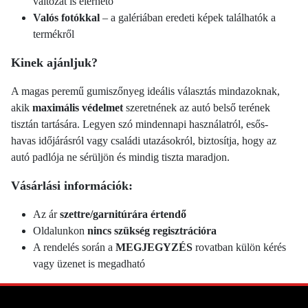
változat is elérhető
Valós fotókkal
– a galériában eredeti képek találhatók a
termékről
Kinek ajánljuk?
A magas peremű gumiszőnyeg ideális választás mindazoknak,
akik
maximális védelmet
szeretnének az autó belső terének
tisztán tartására. Legyen szó mindennapi használatról, esős-
havas időjárásról vagy családi utazásokról, biztosítja, hogy az
autó padlója ne sérüljön és mindig tiszta maradjon.
Vásárlási információk:
Az ár
szettre/garnitúrára értendő
Oldalunkon
nincs szükség regisztrációra
A rendelés során a
MEGJEGYZÉS
rovatban külön kérés
vagy üzenet is megadható