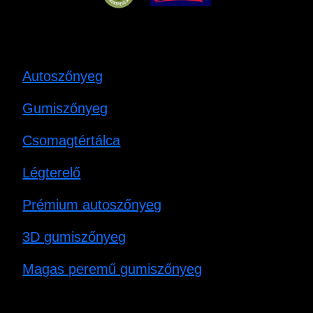
Autoszőnyeg
Gumiszőnyeg
Csomagtértálca
Légterelő
Prémium autoszőnyeg
3D gumiszőnyeg
Magas peremű gumiszőnyeg