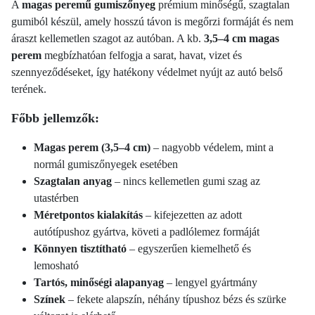
A
magas peremű gumiszőnyeg
prémium minőségű, szagtalan
gumiból készül, amely hosszú távon is megőrzi formáját és nem
áraszt kellemetlen szagot az autóban. A kb.
3,5–4 cm magas
perem
megbízhatóan felfogja a sarat, havat, vizet és
szennyeződéseket, így hatékony védelmet nyújt az autó belső
terének.
Főbb jellemzők:
Magas perem (3,5–4 cm)
– nagyobb védelem, mint a
normál gumiszőnyegek esetében
Szagtalan anyag
– nincs kellemetlen gumi szag az
utastérben
Méretpontos kialakítás
– kifejezetten az adott
autótípushoz gyártva, követi a padlólemez formáját
Könnyen tisztítható
– egyszerűen kiemelhető és
lemosható
Tartós, minőségi alapanyag
– lengyel gyártmány
Színek
– fekete alapszín, néhány típushoz bézs és szürke