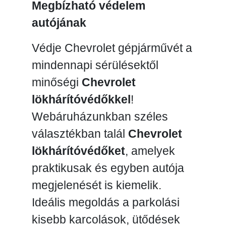
Megbízható védelem
autójának
Védje Chevrolet gépjárművét a
mindennapi sérülésektől
minőségi
Chevrolet
lökhárítóvédőkkel
!
Webáruházunkban széles
választékban talál
Chevrolet
lökhárítóvédőket
, amelyek
praktikusak és egyben autója
megjelenését is kiemelik.
Ideális megoldás a parkolási
kisebb karcolások, ütődések