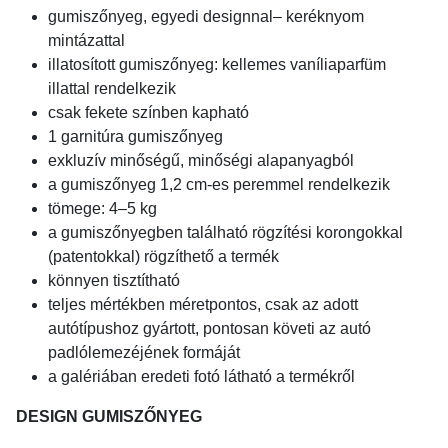
gumiszőnyeg, egyedi designnal– keréknyom
mintázattal
illatosított gumiszőnyeg: kellemes vaníliaparfüm
illattal rendelkezik
csak fekete színben kapható
1 garnitúra gumiszőnyeg
exkluzív minőségű, minőségi alapanyagból
a gumiszőnyeg 1,2 cm-es peremmel rendelkezik
tömege: 4–5 kg
a gumiszőnyegben található rögzítési korongokkal
(patentokkal) rögzíthető a termék
könnyen tisztítható
teljes mértékben méretpontos, csak az adott
autótípushoz gyártott, pontosan követi az autó
padlólemezéjének formáját
a galériában eredeti fotó látható a termékről
DESIGN GUMISZŐNYEG