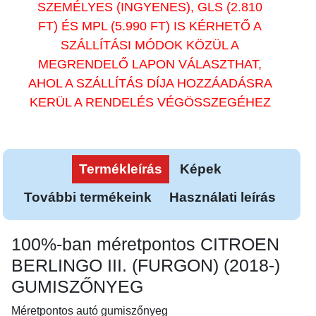
SZEMÉLYES (INGYENES), GLS (2.810
FT) ÉS MPL (5.990 FT) IS KÉRHETŐ A
SZÁLLÍTÁSI MÓDOK KÖZÜL A
MEGRENDELŐ LAPON VÁLASZTHAT,
AHOL A SZÁLLÍTÁS DÍJA HOZZÁADÁSRA
KERÜL A RENDELÉS VÉGÖSSZEGÉHEZ
Termékleírás
Képek
További termékeink
Használati leírás
100%-ban méretpontos CITROEN
BERLINGO III. (FURGON) (2018-)
GUMISZŐNYEG
Méretpontos autó gumiszőnyeg