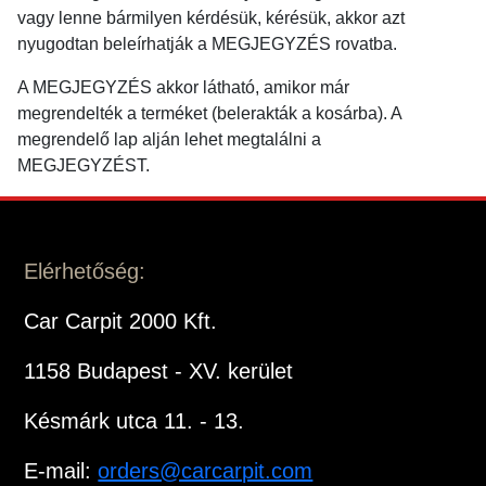
vagy lenne bármilyen kérdésük, kérésük, akkor azt
nyugodtan beleírhatják a MEGJEGYZÉS rovatba.
A MEGJEGYZÉS akkor látható, amikor már
megrendelték a terméket (belerakták a kosárba). A
megrendelő lap alján lehet megtalálni a
MEGJEGYZÉST.
Elérhetőség:
Car Carpit 2000 Kft.
1158 Budapest - XV. kerület
Késmárk utca 11. - 13.
E-mail:
orders@carcarpit.com