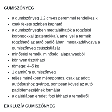
GUMISZŐNYEG
a gumiszőnyeg 1,2 cm-es peremmel rendelkezik
csak fekete színben kapható
a gumiszőnyegben megtalálhatók a rögzítési
korongokkal (patentokkal), amellyel a termék
rögzíthető az autó padlójában, megakadályozva a
gumiszőnyeg csúszkálását
minőségi termék, minőségi alapanyagból
könnyen tisztítható
tömege: 4–5 kg
1 garnitúra gumiszőnyeg
teljes mértékben méretpontos, csak az adott
autótípushoz gyártott, pontosan követi az autó
padlólemezéjének formáját
a galériában eredeti fotó látható a termékről
EXKLUZÍV GUMISZŐNYEG