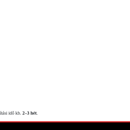
ítási idő kb.
2–3 hét
.