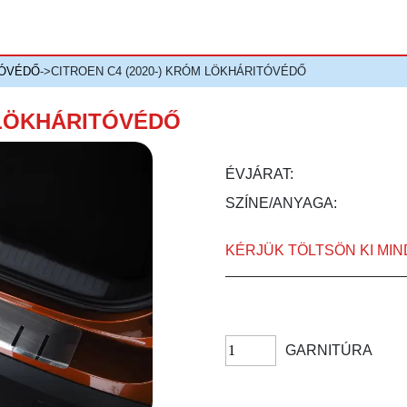
TÓVÉDŐ
->CITROEN C4 (2020-) KRÓM LÖKHÁRITÓVÉDŐ
 LÖKHÁRITÓVÉDŐ
ÉVJÁRAT:
SZÍNE/ANYAGA:
KÉRJÜK TÖLTSÖN KI MI
GARNITÚRA