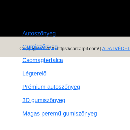
Autoszőnyeg
Gumiszőnyeg
Copyright © 2025 https://carcarpit.com/ |
ADATVÉDE
Csomagtértálca
Légterelő
Prémium autoszőnyeg
3D gumiszőnyeg
Magas peremű gumiszőnyeg