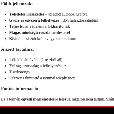
Főbb jellemzők:
Tökéletes illeszkedés
– az adott autóhoz gyártva
Gyors és egyszerű felhelyezés
– 3M ragasztószalaggal
Teljes körű védelem a lökhárítónak
Magas minőségű rozsdamentes acél
Kivitel
– csiszolt króm vagy karbon króm
A szett tartalma:
1 db lökhárítóvédő (1 részből áll)
3M ragasztószalag a felhelyezéshez
Tisztítórongy
Részletes útmutató a könnyű telepítéshez
Fontos információ:
Ez a termék
egyedi megrendelésre készül
, raktáron nem tartjuk. Száll