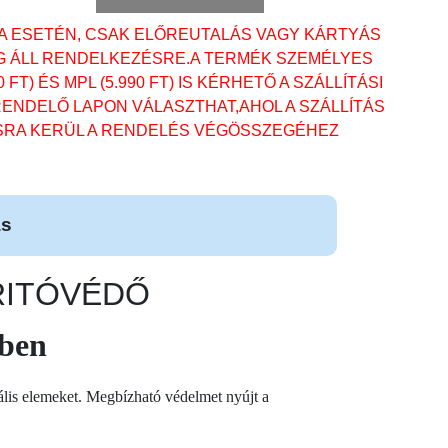
A ESETÉN, CSAK ELŐREUTALÁS VAGY KÁRTYÁS
G ÁLL RENDELKEZÉSRE.A TERMÉK SZEMÉLYES
0 FT) ÉS MPL (5.990 FT) IS KÉRHETŐ A SZÁLLÍTÁSI
ENDELŐ LAPON VÁLASZTHAT,AHOL A SZÁLLÍTÁS
SRA KERÜL A RENDELÉS VÉGÖSSZEGÉHEZ
ás
ÁRITÓVÉDŐ
lben
zális elemeket. Megbízható védelmet nyújt a