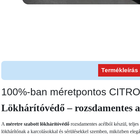
Termékleírás
100%-ban méretpontos CIT
Lökhárítóvédő – rozsdamentes a
A
méretre szabott lökhárítóvédő
rozsdamentes acélból készül, teljes
lökhárítónak a karcolásokkal és sérülésekkel szemben, miközben eleg