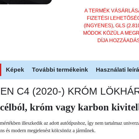
A TERMÉK VÁSÁRLÁS
FIZETÉSI LEHETŐSÉ
(INGYENES), GLS (2.81
MÓDOK KÖZÜL A MEGR
DÍJA HOZZÁADÁ
Képek
További termékeink
Használati leír
ROEN C4 (2020-) KRÓM LÖKH
célból, króm vagy karbon kivite
 mértékben illeszkedik az adott autótípushoz, így nem tartalmaz univer
áns és modern megjelenést kölcsönöz a járműnek.