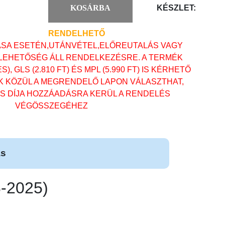
KOSÁRBA
KÉSZLET:
RENDELHETŐ
ÁSA ESETÉN,UTÁNVÉTEL,ELŐREUTALÁS VAGY
 LEHETŐSÉG ÁLL RENDELKEZÉSRE. A TERMÉK
, GLS (2.810 FT) ÉS MPL (5.990 FT) IS KÉRHETŐ
OK KÖZÜL A MEGRENDELŐ LAPON VÁLASZTHAT,
ÁS DÍJA HOZZÁADÁSRA KERÜL A RENDELÉS
VÉGÖSSZEGÉHEZ
ás
-2025)