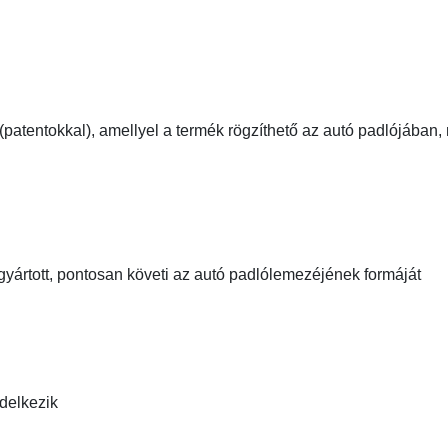
(patentokkal), amellyel a termék rögzíthető az autó padlójáb
gyártott, pontosan követi az autó padlólemezéjének formáját
ndelkezik