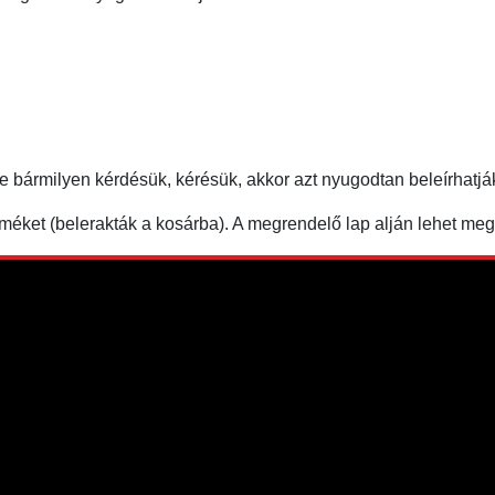
ne bármilyen kérdésük, kérésük, akkor azt nyugodtan beleírha
éket (belerakták a kosárba). A megrendelő lap alján lehet m