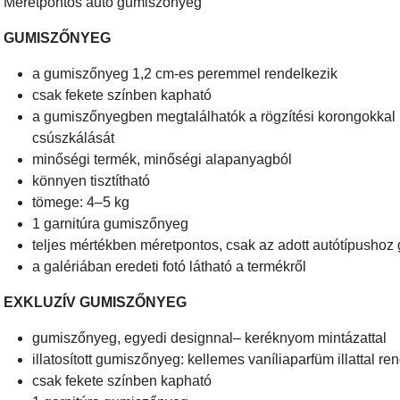
Méretpontos autó gumiszőnyeg
GUMISZŐNYEG
a gumiszőnyeg 1,2 cm-es peremmel rendelkezik
csak fekete színben kapható
a gumiszőnyegben megtalálhatók a rögzítési korongokkal 
csúszkálását
minőségi termék, minőségi alapanyagból
könnyen tisztítható
tömege: 4–5 kg
1 garnitúra gumiszőnyeg
teljes mértékben méretpontos, csak az adott autótípushoz 
a galériában eredeti fotó látható a termékről
EXKLUZÍV GUMISZŐNYEG
gumiszőnyeg, egyedi designnal– keréknyom mintázattal
illatosított gumiszőnyeg: kellemes vaníliaparfüm illattal re
csak fekete színben kapható