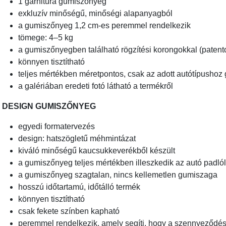
1 garnitúra gumiszőnyeg
exkluzív minőségű, minőségi alapanyagból
a gumiszőnyeg 1,2 cm-es peremmel rendelkezik
tömege: 4–5 kg
a gumiszőnyegben található rögzítési korongokkal (patento
könnyen tisztítható
teljes mértékben méretpontos, csak az adott autótípushoz 
a galériában eredeti fotó látható a termékről
DESIGN GUMISZŐNYEG
egyedi formatervezés
design: hatszögletű méhmintázat
kiváló minőségű kaucsukkeverékből készült
a gumiszőnyeg teljes mértékben illeszkedik az autó padl
a gumiszőnyeg szagtalan, nincs kellemetlen gumiszaga
hosszú időtartamú, időtálló termék
könnyen tisztítható
csak fekete színben kapható
peremmel rendelkezik, amely segíti, hogy a szennyeződ