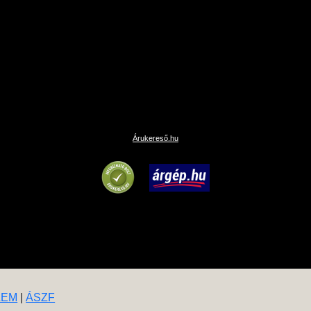
Árukereső.hu
LEM
|
ÁSZF