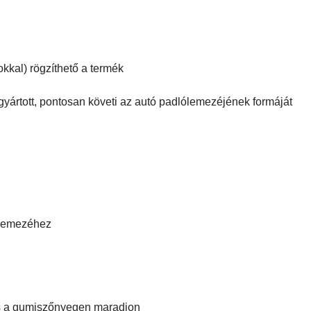
kkal) rögzíthető a termék
gyártott, pontosan követi az autó padlólemezéjének formáját
ólemezéhez
és a gumiszőnyegen maradjon