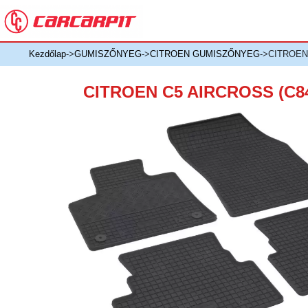
Kezdőlap
->
GUMISZŐNYEG
->
CITROEN GUMISZŐNYEG
->CITROEN
CITROEN C5 AIRCROSS (C84