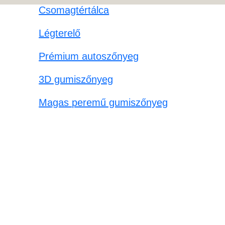
Csomagtértálca
Légterelő
Prémium autoszőnyeg
3D gumiszőnyeg
Magas peremű gumiszőnyeg