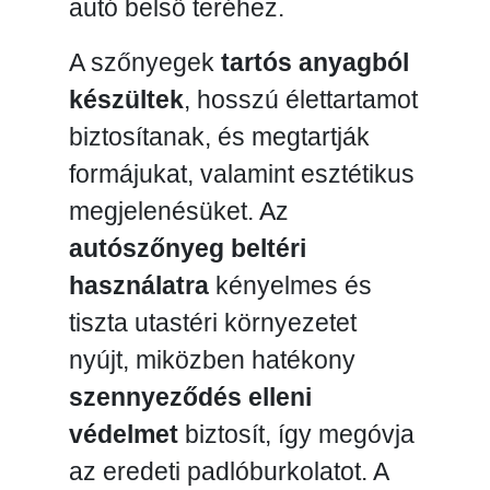
autó belső teréhez.
A szőnyegek
tartós anyagból
készültek
, hosszú élettartamot
biztosítanak, és megtartják
formájukat, valamint esztétikus
megjelenésüket. Az
autószőnyeg beltéri
használatra
kényelmes és
tiszta utastéri környezetet
nyújt, miközben hatékony
szennyeződés elleni
védelmet
biztosít, így megóvja
az eredeti padlóburkolatot. A