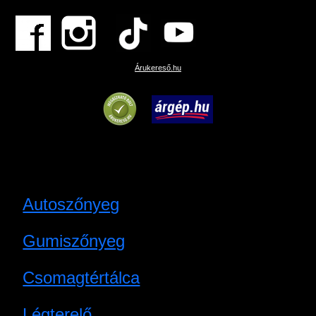
Árukereső.hu
Autoszőnyeg
Gumiszőnyeg
Csomagtértálca
Légterelő