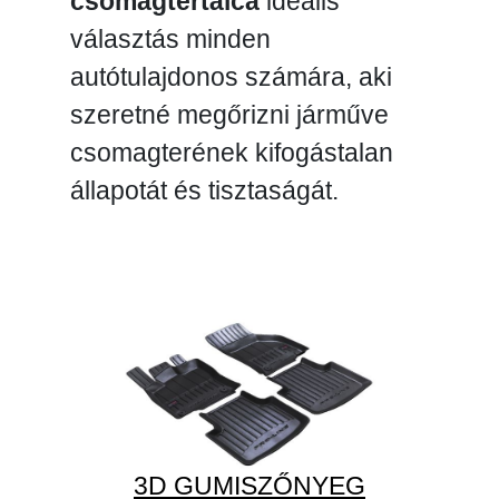
csomagtértálca
ideális
választás minden
autótulajdonos számára, aki
szeretné megőrizni járműve
csomagterének kifogástalan
állapotát és tisztaságát.
3D GUMISZŐNYEG