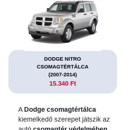
DODGE NITRO
CSOMAGTÉRTÁLCA
(2007-2014)
15.340 Ft
A
Dodge csomagtértálca
kiemelkedő szerepet játszik az
autó
csomagtér védelmében
,