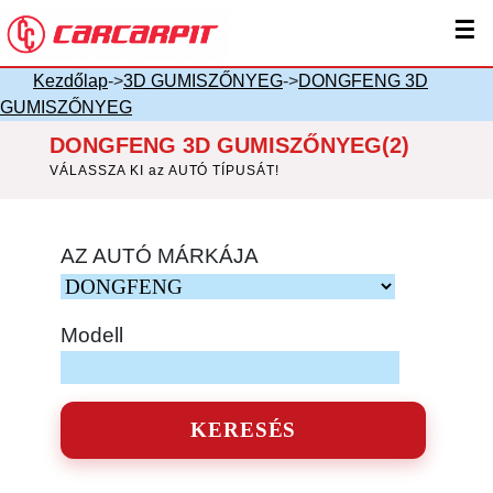
☰
Kezdőlap
->
3D GUMISZŐNYEG
->
DONGFENG 3D
GUMISZŐNYEG
DONGFENG 3D GUMISZŐNYEG(2)
VÁLASSZA KI az AUTÓ TÍPUSÁT!
AZ AUTÓ MÁRKÁJA
Modell
KERESÉS